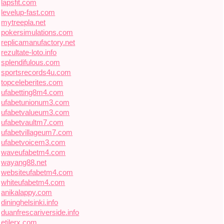
lapsfit.com
levelup-fast.com
mytreepla.net
pokersimulations.com
replicamanufactory.net
rezultate-loto.info
splendifulous.com
sportsrecords4u.com
topceleberites.com
ufabetting8m4.com
ufabetunionum3.com
ufabetvalueum3.com
ufabetvaultm7.com
ufabetvillageum7.com
ufabetvoicem3.com
waveufabetm4.com
wayang88.net
websiteufabetm4.com
whiteufabetm4.com
anikalappy.com
dininghelsinki.info
duanfrescariverside.info
etilerx.com