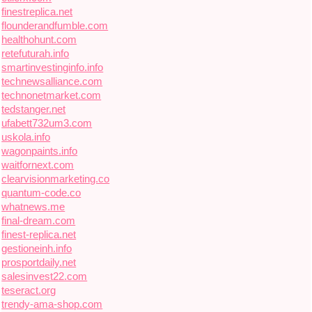
finestreplica.net
flounderandfumble.com
healthohunt.com
retefuturah.info
smartinvestinginfo.info
technewsalliance.com
technonetmarket.com
tedstanger.net
ufabett732um3.com
uskola.info
wagonpaints.info
waitfornext.com
clearvisionmarketing.co
quantum-code.co
whatnews.me
final-dream.com
finest-replica.net
gestioneinh.info
prosportdaily.net
salesinvest22.com
teseract.org
trendy-ama-shop.com