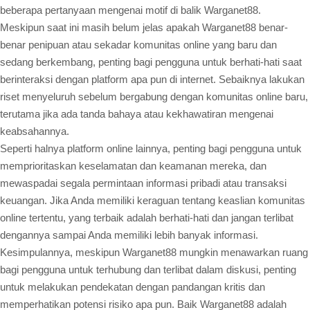
beberapa pertanyaan mengenai motif di balik Warganet88.
Meskipun saat ini masih belum jelas apakah Warganet88 benar-
benar penipuan atau sekadar komunitas online yang baru dan
sedang berkembang, penting bagi pengguna untuk berhati-hati saat
berinteraksi dengan platform apa pun di internet. Sebaiknya lakukan
riset menyeluruh sebelum bergabung dengan komunitas online baru,
terutama jika ada tanda bahaya atau kekhawatiran mengenai
keabsahannya.
Seperti halnya platform online lainnya, penting bagi pengguna untuk
memprioritaskan keselamatan dan keamanan mereka, dan
mewaspadai segala permintaan informasi pribadi atau transaksi
keuangan. Jika Anda memiliki keraguan tentang keaslian komunitas
online tertentu, yang terbaik adalah berhati-hati dan jangan terlibat
dengannya sampai Anda memiliki lebih banyak informasi.
Kesimpulannya, meskipun Warganet88 mungkin menawarkan ruang
bagi pengguna untuk terhubung dan terlibat dalam diskusi, penting
untuk melakukan pendekatan dengan pandangan kritis dan
memperhatikan potensi risiko apa pun. Baik Warganet88 adalah