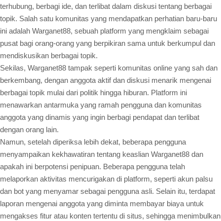
terhubung, berbagi ide, dan terlibat dalam diskusi tentang berbagai
topik. Salah satu komunitas yang mendapatkan perhatian baru-baru
ini adalah Warganet88, sebuah platform yang mengklaim sebagai
pusat bagi orang-orang yang berpikiran sama untuk berkumpul dan
mendiskusikan berbagai topik.
Sekilas, Warganet88 tampak seperti komunitas online yang sah dan
berkembang, dengan anggota aktif dan diskusi menarik mengenai
berbagai topik mulai dari politik hingga hiburan. Platform ini
menawarkan antarmuka yang ramah pengguna dan komunitas
anggota yang dinamis yang ingin berbagi pendapat dan terlibat
dengan orang lain.
Namun, setelah diperiksa lebih dekat, beberapa pengguna
menyampaikan kekhawatiran tentang keaslian Warganet88 dan
apakah ini berpotensi penipuan. Beberapa pengguna telah
melaporkan aktivitas mencurigakan di platform, seperti akun palsu
dan bot yang menyamar sebagai pengguna asli. Selain itu, terdapat
laporan mengenai anggota yang diminta membayar biaya untuk
mengakses fitur atau konten tertentu di situs, sehingga menimbulkan