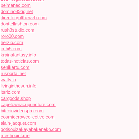
pelmanec.com
domino99qq.net
directoryoftheweb.com
donttellashton.com
rush3studio.com
roro90.com
herzio.com
in-hi5.com
krainafantasy.info
todas-noticias.com
senikartu.com
rusportal.net
watty.io
livinginthesun.info
itsriz.com
cargoods.shop
capetownacupuncture.com
bitcoinvideospro.com
cosmiccrowcollective.com
alain-jacquet.com
gotisouizakayabakeneko.com
meshpoint.me