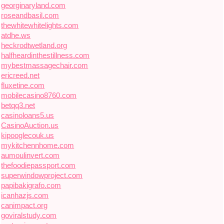
georginaryland.com
roseandbasil.com
thewhitewhitelights.com
atdhe.ws
heckrodtwetland.org
halfheardinthestillness.com
mybestmassagechair.com
ericreed.net
fluxetine.com
mobilecasino8760.com
betqq3.net
casinoloans5.us
CasinoAuction.us
kipooglecouk.us
mykitchennhome.com
aumoulinvert.com
thefoodiepassport.com
superwindowproject.com
papibakigrafo.com
icanhazjs.com
canimpact.org
goviralstudy.com