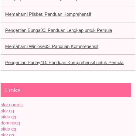
Memahami Plisbet: Panduan Komprehensif
Pengertian Bunga99: Panduan Lengkap untuk Pemula
Memahami Winlose99: Panduan Komprehensif
Pengertian Parlay4D: Panduan Komprehensif untuk Pemula
Links
pkv games
pkv qq
situs qq
dominoqq
situs qq
pkv qq