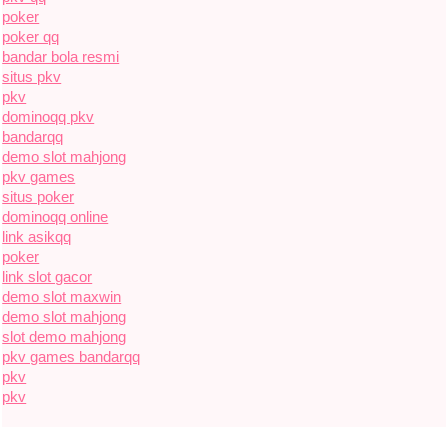
poker
poker qq
bandar bola resmi
situs pkv
pkv
dominoqq pkv
bandarqq
demo slot mahjong
pkv games
situs poker
dominoqq online
link asikqq
poker
link slot gacor
demo slot maxwin
demo slot mahjong
slot demo mahjong
pkv games bandarqq
pkv
pkv