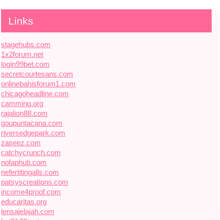
Links
stagehubs.com
1x2forum.net
login99bet.com
secretcourtesans.com
onlinebahisforum1.com
chicagoheadline.com
camming.org
rajalion88.com
goupuntacana.com
riversedgepark.com
zaseez.com
catchycrunch.com
nofaphub.com
nefertitingalls.com
patsyscreations.com
income4proof.com
educaritas.org
lensajelajah.com