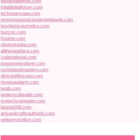
fashionalltimes.com
totaldigitalforum.com
technoarmaan.com
empresasposicionamientoweb.com
tonybestcosmetics.com
buzznc.com
fxjoiner.com
skinbykindra.com
alltherageface.com
codenational.com
progameexplorer.com
rockislandroastery.com
directselling-pro.com
revenuealarm.com
lurab.com
ignitioncoilguide.com
mytechcomputer.com
bioslot168.com
artsandcraftsauthority.com
webservicelive.com