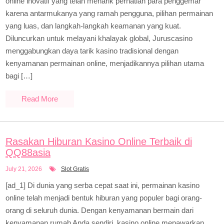
online inovatif yang telah menarik perhatian para penggemar
karena antarmukanya yang ramah pengguna, pilihan permainan
yang luas, dan langkah-langkah keamanan yang kuat.
Diluncurkan untuk melayani khalayak global, Juruscasino
menggabungkan daya tarik kasino tradisional dengan
kenyamanan permainan online, menjadikannya pilihan utama
bagi […]
Read More
Rasakan Hiburan Kasino Online Terbaik di
QQ88asia
July 21, 2026
Slot Gratis
[ad_1] Di dunia yang serba cepat saat ini, permainan kasino
online telah menjadi bentuk hiburan yang populer bagi orang-
orang di seluruh dunia. Dengan kenyamanan bermain dari
kenyamanan rumah Anda sendiri, kasino online menawarkan