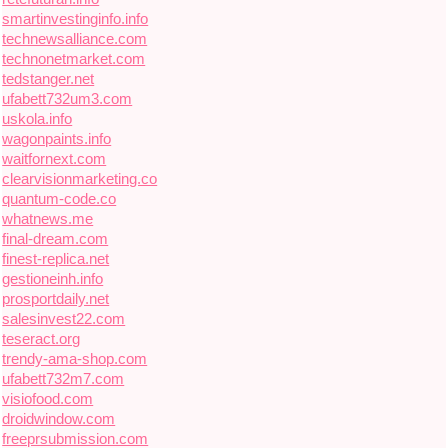
smartinvestinginfo.info
technewsalliance.com
technonetmarket.com
tedstanger.net
ufabett732um3.com
uskola.info
wagonpaints.info
waitfornext.com
clearvisionmarketing.co
quantum-code.co
whatnews.me
final-dream.com
finest-replica.net
gestioneinh.info
prosportdaily.net
salesinvest22.com
teseract.org
trendy-ama-shop.com
ufabett732m7.com
visiofood.com
droidwindow.com
freeprsubmission.com