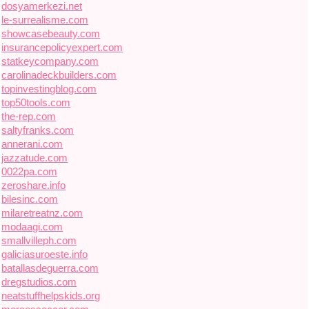
dosyamerkezi.net
le-surrealisme.com
showcasebeauty.com
insurancepolicyexpert.com
statkeycompany.com
carolinadeckbuilders.com
topinvestingblog.com
top50tools.com
the-rep.com
saltyfranks.com
annerani.com
jazzatude.com
0022pa.com
zeroshare.info
bilesinc.com
milaretreatnz.com
modaagi.com
smallvilleph.com
galiciasuroeste.info
batallasdeguerra.com
dregstudios.com
neatstuffhelpskids.org