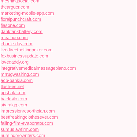
meshingsocial.com
thearguer.com
marketing-mobile-app.com
floralpunchcraft.com
fiasone.com
danktankbattery.com
mealudo.com
charlie-day.com
livedirectbettingpoker.com
foxbusinessupdate.com
lovedaddy.org
integrativemedicalmassageplano.com
mrrugwashing.com
acb-bankia.com
flash-es.net
upshak.com
backsilo.com
siviralqq.com
impressionresorthoian.com
bestfreakingclothesever.com
falling-film-evaporator.com
sumuslawfirm.com
nursingprowriters.com