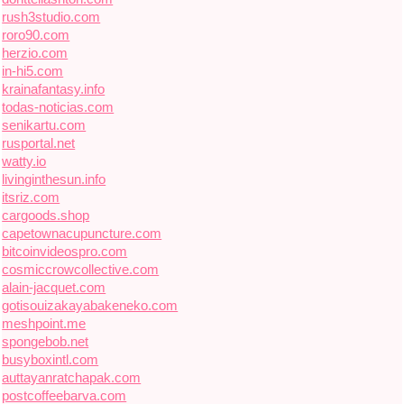
rush3studio.com
roro90.com
herzio.com
in-hi5.com
krainafantasy.info
todas-noticias.com
senikartu.com
rusportal.net
watty.io
livinginthesun.info
itsriz.com
cargoods.shop
capetownacupuncture.com
bitcoinvideospro.com
cosmiccrowcollective.com
alain-jacquet.com
gotisouizakayabakeneko.com
meshpoint.me
spongebob.net
busyboxintl.com
auttayanratchapak.com
postcoffeebarva.com