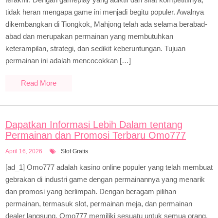
tidak heran mengapa game ini menjadi begitu populer. Awalnya
dikembangkan di Tiongkok, Mahjong telah ada selama berabad-
abad dan merupakan permainan yang membutuhkan
keterampilan, strategi, dan sedikit keberuntungan. Tujuan
permainan ini adalah mencocokkan […]
Read More
Dapatkan Informasi Lebih Dalam tentang
Permainan dan Promosi Terbaru Omo777
April 16, 2026
Slot Gratis
[ad_1] Omo777 adalah kasino online populer yang telah membuat
gebrakan di industri game dengan permainannya yang menarik
dan promosi yang berlimpah. Dengan beragam pilihan
permainan, termasuk slot, permainan meja, dan permainan
dealer langsung, Omo777 memiliki sesuatu untuk semua orang.