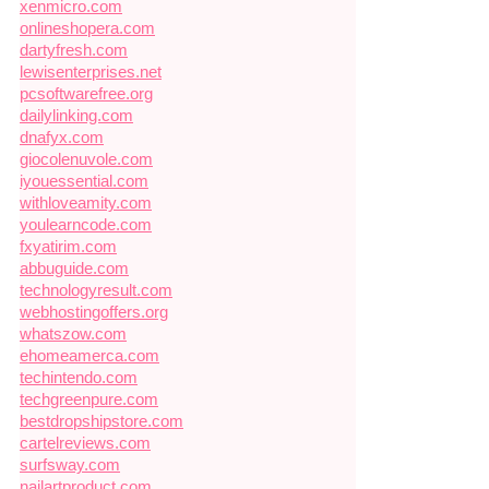
xenmicro.com
onlineshopera.com
dartyfresh.com
lewisenterprises.net
pcsoftwarefree.org
dailylinking.com
dnafyx.com
giocolenuvole.com
iyouessential.com
withloveamity.com
youlearncode.com
fxyatirim.com
abbuguide.com
technologyresult.com
webhostingoffers.org
whatszow.com
ehomeamerca.com
techintendo.com
techgreenpure.com
bestdropshipstore.com
cartelreviews.com
surfsway.com
nailartproduct.com