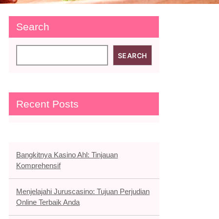
Search
SEARCH
Recent Posts
Bangkitnya Kasino Ahl: Tinjauan
Komprehensif
Menjelajahi Juruscasino: Tujuan Perjudian
Online Terbaik Anda