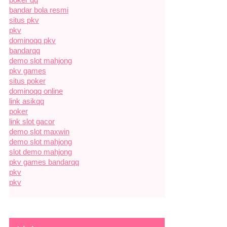
bandar bola resmi
situs pkv
pkv
dominoqq pkv
bandarqq
demo slot mahjong
pkv games
situs poker
dominoqq online
link asikqq
poker
link slot gacor
demo slot maxwin
demo slot mahjong
slot demo mahjong
pkv games bandarqq
pkv
pkv