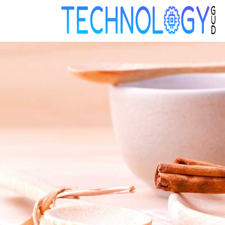
Skip
to
content