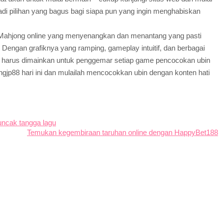
i pilihan yang bagus bagi siapa pun yang ingin menghabiskan
Mahjong online yang menyenangkan dan menantang yang pasti
Dengan grafiknya yang ramping, gameplay intuitif, dan berbagai
ng harus dimainkan untuk penggemar setiap game pencocokan ubin
jp88 hari ini dan mulailah mencocokkan ubin dengan konten hati
ncak tangga lagu
Temukan kegembiraan taruhan online dengan HappyBet188