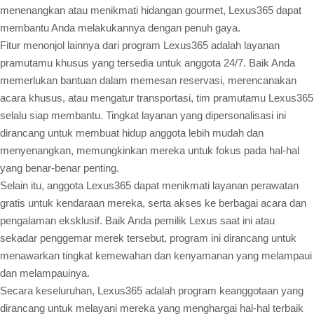
menenangkan atau menikmati hidangan gourmet, Lexus365 dapat
membantu Anda melakukannya dengan penuh gaya.
Fitur menonjol lainnya dari program Lexus365 adalah layanan
pramutamu khusus yang tersedia untuk anggota 24/7. Baik Anda
memerlukan bantuan dalam memesan reservasi, merencanakan
acara khusus, atau mengatur transportasi, tim pramutamu Lexus365
selalu siap membantu. Tingkat layanan yang dipersonalisasi ini
dirancang untuk membuat hidup anggota lebih mudah dan
menyenangkan, memungkinkan mereka untuk fokus pada hal-hal
yang benar-benar penting.
Selain itu, anggota Lexus365 dapat menikmati layanan perawatan
gratis untuk kendaraan mereka, serta akses ke berbagai acara dan
pengalaman eksklusif. Baik Anda pemilik Lexus saat ini atau
sekadar penggemar merek tersebut, program ini dirancang untuk
menawarkan tingkat kemewahan dan kenyamanan yang melampaui
dan melampauinya.
Secara keseluruhan, Lexus365 adalah program keanggotaan yang
dirancang untuk melayani mereka yang menghargai hal-hal terbaik