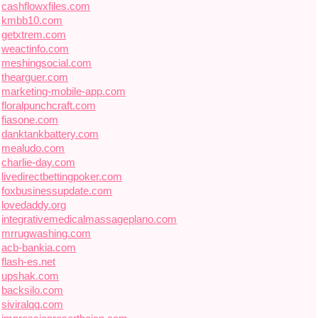
cashflowxfiles.com
kmbb10.com
getxtrem.com
weactinfo.com
meshingsocial.com
thearguer.com
marketing-mobile-app.com
floralpunchcraft.com
fiasone.com
danktankbattery.com
mealudo.com
charlie-day.com
livedirectbettingpoker.com
foxbusinessupdate.com
lovedaddy.org
integrativemedicalmassageplano.com
mrrugwashing.com
acb-bankia.com
flash-es.net
upshak.com
backsilo.com
siviralqq.com