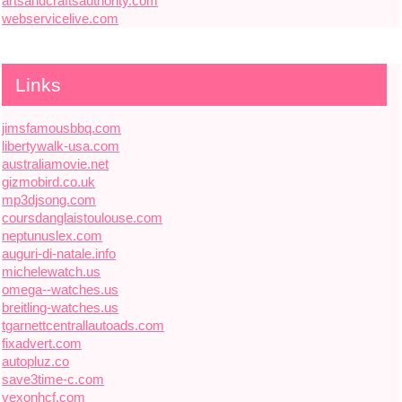
artsandcraftsauthority.com
webservicelive.com
Links
jimsfamousbbq.com
libertywalk-usa.com
australiamovie.net
gizmobird.co.uk
mp3djsong.com
coursdanglaistoulouse.com
neptunuslex.com
auguri-di-natale.info
michelewatch.us
omega--watches.us
breitling-watches.us
tgarnettcentrallautoads.com
fixadvert.com
autopluz.co
save3time-c.com
vexonhcf.com