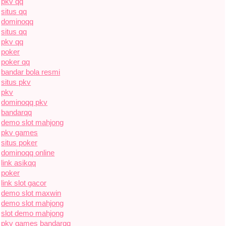
pkv qq
situs qq
dominoqq
situs qq
pkv qq
poker
poker qq
bandar bola resmi
situs pkv
pkv
dominoqq pkv
bandarqq
demo slot mahjong
pkv games
situs poker
dominoqq online
link asikqq
poker
link slot gacor
demo slot maxwin
demo slot mahjong
slot demo mahjong
pkv games bandarqq