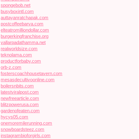
spongebob.net
busyboxintl.com
auttayanratchapak.com
postcoffeebarva.com
elteatromilliondollar.com
burgerkingfranchise.org
vallarpadathamma.net
realworldsize.com
teknolama.com
productforbaby.com
orb-z.com
fosterscoachhousetavern.com
mesasdecultivoonline.com
boilersnbits.com
latestviralpost.com
newfreearticle.com
blitzpowerusa.com
gardenofeaten.com
hycys05.com
onemoremilerunning.com
snowboardsteez.com
instagrambioforgirls.com