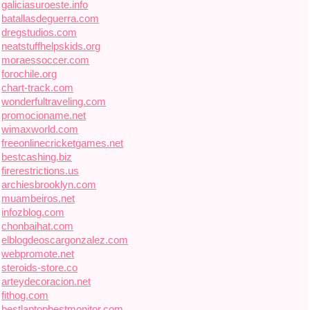
galiciasuroeste.info
batallasdeguerra.com
dregstudios.com
neatstuffhelpskids.org
moraessoccer.com
forochile.org
chart-track.com
wonderfultraveling.com
promocioname.net
wimaxworld.com
freeonlinecricketgames.net
bestcashing.biz
firerestrictions.us
archiesbrooklyn.com
muambeiros.net
infozblog.com
chonbaihat.com
elblogdeoscargonzalez.com
webpromote.net
steroids-store.co
arteydecoracion.net
fithog.com
bestlaptopbestmonitor.com