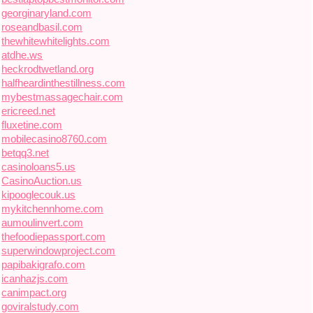
georginaryland.com
roseandbasil.com
thewhitewhitelights.com
atdhe.ws
heckrodtwetland.org
halfheardinthestillness.com
mybestmassagechair.com
ericreed.net
fluxetine.com
mobilecasino8760.com
betqq3.net
casinoloans5.us
CasinoAuction.us
kipooglecouk.us
mykitchennhome.com
aumoulinvert.com
thefoodiepassport.com
superwindowproject.com
papibakigrafo.com
icanhazjs.com
canimpact.org
goviralstudy.com