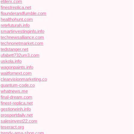
etilerx.com
finestreplica.net
flounderandfumble.com
healthohunt.com
retefuturah.info
smartinvestinginfo.info
technewsalliance.com
technonetmarket.com
tedstanger.net
ufabett732um3.com
uskola.info
wagonpaints.info
waitfornext.com
clearvisionmarketing.co
quantum-code.co
whatnews.me
final-dream.com
finest-replica.net
gestioneinh.info
prosportdaily.net
salesinvest22.com
teseract.org
trendy-ama-shop.com