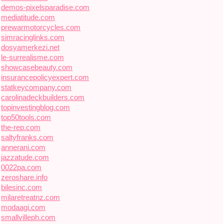
demos-pixelsparadise.com
mediatitude.com
prewarmotorcycles.com
simracinglinks.com
dosyamerkezi.net
le-surrealisme.com
showcasebeauty.com
insurancepolicyexpert.com
statkeycompany.com
carolinadeckbuilders.com
topinvestingblog.com
top50tools.com
the-rep.com
saltyfranks.com
annerani.com
jazzatude.com
0022pa.com
zeroshare.info
bilesinc.com
milaretreatnz.com
modaagi.com
smallvilleph.com