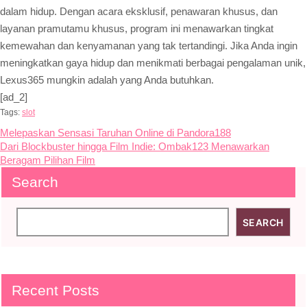
dalam hidup. Dengan acara eksklusif, penawaran khusus, dan
layanan pramutamu khusus, program ini menawarkan tingkat
kemewahan dan kenyamanan yang tak tertandingi. Jika Anda ingin
meningkatkan gaya hidup dan menikmati berbagai pengalaman unik,
Lexus365 mungkin adalah yang Anda butuhkan.
[ad_2]
Tags:
slot
Post
Melepaskan Sensasi Taruhan Online di Pandora188
Dari Blockbuster hingga Film Indie: Ombak123 Menawarkan
navigation
Beragam Pilihan Film
Search
SEARCH
Recent Posts