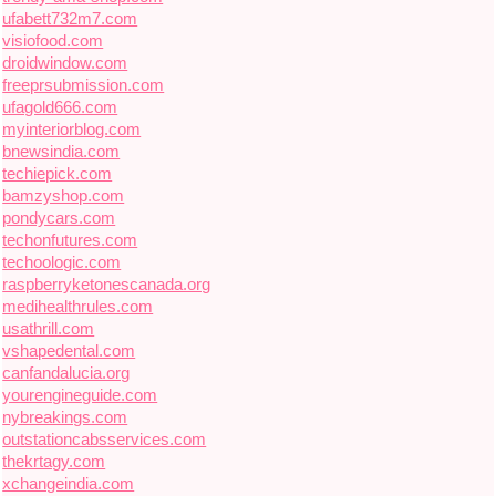
ufabett732m7.com
visiofood.com
droidwindow.com
freeprsubmission.com
ufagold666.com
myinteriorblog.com
bnewsindia.com
techiepick.com
bamzyshop.com
pondycars.com
techonfutures.com
techoologic.com
raspberryketonescanada.org
medihealthrules.com
usathrill.com
vshapedental.com
canfandalucia.org
yourengineguide.com
nybreakings.com
outstationcabsservices.com
thekrtagy.com
xchangeindia.com