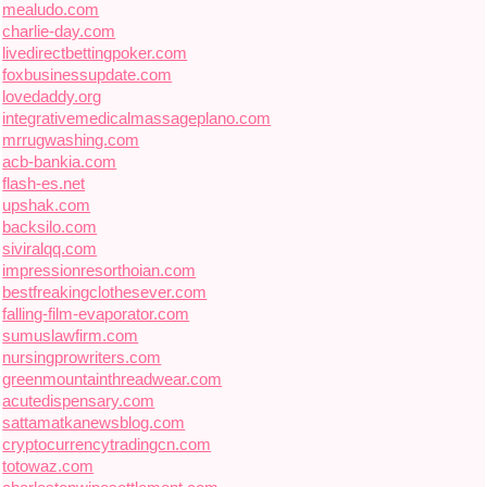
mealudo.com
charlie-day.com
livedirectbettingpoker.com
foxbusinessupdate.com
lovedaddy.org
integrativemedicalmassageplano.com
mrrugwashing.com
acb-bankia.com
flash-es.net
upshak.com
backsilo.com
siviralqq.com
impressionresorthoian.com
bestfreakingclothesever.com
falling-film-evaporator.com
sumuslawfirm.com
nursingprowriters.com
greenmountainthreadwear.com
acutedispensary.com
sattamatkanewsblog.com
cryptocurrencytradingcn.com
totowaz.com