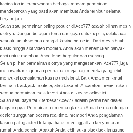
kasino top ini menawarkan berbagai macam permainan
mendebarkan yang pasti akan membuat Anda terhibur selama
berjam-jam.
Salah satu permainan paling populer di Ace777 adalah pilihan mesin
slotnya. Dengan beragam tema dan gaya untuk dipilih, selalu ada
sesuatu untuk semua orang di kasino online ini. Dari mesin buah
klasik hingga slot video modern, Anda akan menemukan banyak
opsi untuk membuat Anda terus berputar dan menang.
Selain pilihan permainan slotnya yang mengesankan, Ace777 juga
menawarkan sejumlah permainan meja bagi mereka yang lebih
menyukai pengalaman kasino tradisional. Baik Anda menikmati
bermain blackjack, roulette, atau bakarat, Anda akan menemukan
semua permainan meja favorit Anda di kasino online ini.
Salah satu daya tarik terbesar Ace777 adalah permainan dealer
langsungnya. Permainan ini memungkinkan Anda bermain dengan
dealer sungguhan secara real-time, memberi Anda pengalaman
kasino paling autentik tanpa harus meninggalkan kenyamanan
rumah Anda sendiri. Apakah Anda lebih suka blackjack langsung,