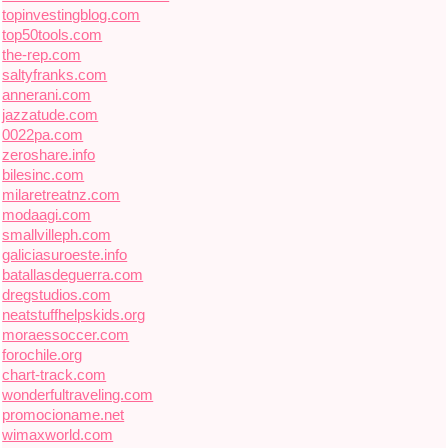
topinvestingblog.com
top50tools.com
the-rep.com
saltyfranks.com
annerani.com
jazzatude.com
0022pa.com
zeroshare.info
bilesinc.com
milaretreatnz.com
modaagi.com
smallvilleph.com
galiciasuroeste.info
batallasdeguerra.com
dregstudios.com
neatstuffhelpskids.org
moraessoccer.com
forochile.org
chart-track.com
wonderfultraveling.com
promocioname.net
wimaxworld.com