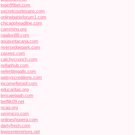
login99bet.com
secretcourtesans.com
onlinebahisforum1.com
chicagoheadline.com
camming.org
rajalion88.com
goupuntacana.com
riversedgepark.com
zaseez.com
catchycrunch.com
nofaphub.com
nefertitingalls.com
patsyscreations.com
income4proof.com
educaritas.org
lensajelajah.com
betflik09.net
ncaq.org
xenmicro.com
onlineshopera.com
dartyfresh.com
lewisenterprises.net