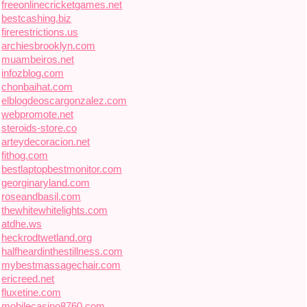
freeonlinecricketgames.net
bestcashing.biz
firerestrictions.us
archiesbrooklyn.com
muambeiros.net
infozblog.com
chonbaihat.com
elblogdeoscargonzalez.com
webpromote.net
steroids-store.co
arteydecoracion.net
fithog.com
bestlaptopbestmonitor.com
georginaryland.com
roseandbasil.com
thewhitewhitelights.com
atdhe.ws
heckrodtwetland.org
halfheardinthestillness.com
mybestmassagechair.com
ericreed.net
fluxetine.com
mobilecasino8760.com