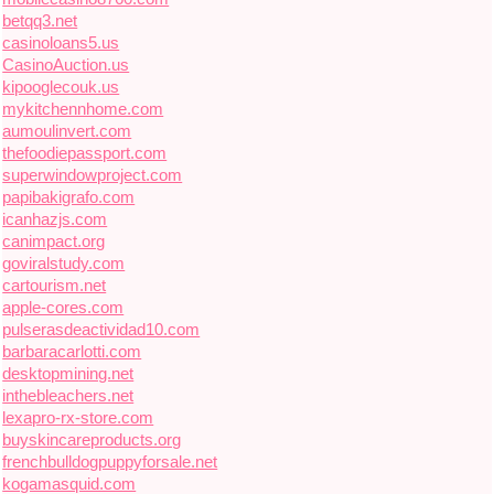
betqq3.net
casinoloans5.us
CasinoAuction.us
kipooglecouk.us
mykitchennhome.com
aumoulinvert.com
thefoodiepassport.com
superwindowproject.com
papibakigrafo.com
icanhazjs.com
canimpact.org
goviralstudy.com
cartourism.net
apple-cores.com
pulserasdeactividad10.com
barbaracarlotti.com
desktopmining.net
inthebleachers.net
lexapro-rx-store.com
buyskincareproducts.org
frenchbulldogpuppyforsale.net
kogamasquid.com