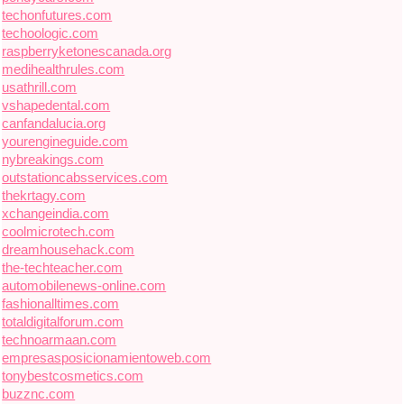
techonfutures.com
techoologic.com
raspberryketonescanada.org
medihealthrules.com
usathrill.com
vshapedental.com
canfandalucia.org
yourengineguide.com
nybreakings.com
outstationcabsservices.com
thekrtagy.com
xchangeindia.com
coolmicrotech.com
dreamhousehack.com
the-techteacher.com
automobilenews-online.com
fashionalltimes.com
totaldigitalforum.com
technoarmaan.com
empresasposicionamientoweb.com
tonybestcosmetics.com
buzznc.com