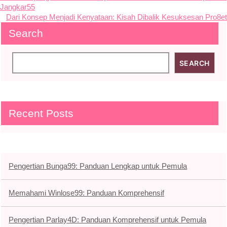
Jangkar55
navigation
Dari Konsep Menjadi Kenyataan: Kisah Dibalik Kesuksesan Pro8et
Search
SEARCH
Recent Posts
Pengertian Bunga99: Panduan Lengkap untuk Pemula
Memahami Winlose99: Panduan Komprehensif
Pengertian Parlay4D: Panduan Komprehensif untuk Pemula