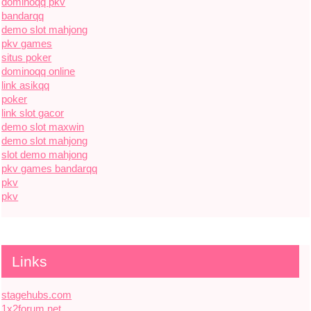
dominoqq pkv
bandarqq
demo slot mahjong
pkv games
situs poker
dominoqq online
link asikqq
poker
link slot gacor
demo slot maxwin
demo slot mahjong
slot demo mahjong
pkv games bandarqq
pkv
pkv
Links
stagehubs.com
1x2forum.net