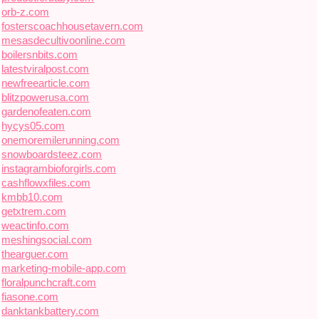
orb-z.com
fosterscoachhousetavern.com
mesasdecultivoonline.com
boilersnbits.com
latestviralpost.com
newfreearticle.com
blitzpowerusa.com
gardenofeaten.com
hycys05.com
onemoremilerunning.com
snowboardsteez.com
instagrambioforgirls.com
cashflowxfiles.com
kmbb10.com
getxtrem.com
weactinfo.com
meshingsocial.com
thearguer.com
marketing-mobile-app.com
floralpunchcraft.com
fiasone.com
danktankbattery.com