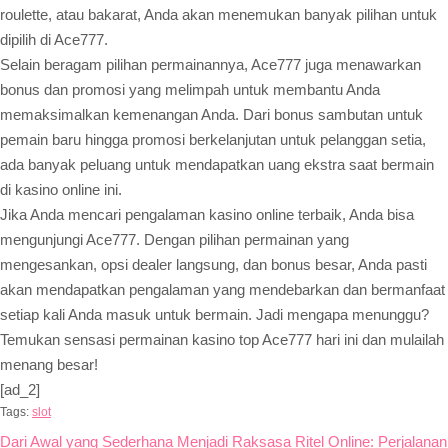
roulette, atau bakarat, Anda akan menemukan banyak pilihan untuk
dipilih di Ace777.
Selain beragam pilihan permainannya, Ace777 juga menawarkan
bonus dan promosi yang melimpah untuk membantu Anda
memaksimalkan kemenangan Anda. Dari bonus sambutan untuk
pemain baru hingga promosi berkelanjutan untuk pelanggan setia,
ada banyak peluang untuk mendapatkan uang ekstra saat bermain
di kasino online ini.
Jika Anda mencari pengalaman kasino online terbaik, Anda bisa
mengunjungi Ace777. Dengan pilihan permainan yang
mengesankan, opsi dealer langsung, dan bonus besar, Anda pasti
akan mendapatkan pengalaman yang mendebarkan dan bermanfaat
setiap kali Anda masuk untuk bermain. Jadi mengapa menunggu?
Temukan sensasi permainan kasino top Ace777 hari ini dan mulailah
menang besar!
[ad_2]
Tags:
slot
Post
Dari Awal yang Sederhana Menjadi Raksasa Ritel Online: Perjalanan