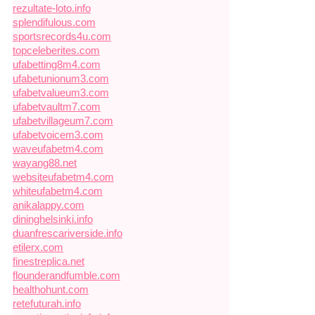
rezultate-loto.info
splendifulous.com
sportsrecords4u.com
topceleberites.com
ufabetting8m4.com
ufabetunionum3.com
ufabetvalueum3.com
ufabetvaultm7.com
ufabetvillageum7.com
ufabetvoicem3.com
waveufabetm4.com
wayang88.net
websiteufabetm4.com
whiteufabetm4.com
anikalappy.com
dininghelsinki.info
duanfrescariverside.info
etilerx.com
finestreplica.net
flounderandfumble.com
healthohunt.com
retefuturah.info