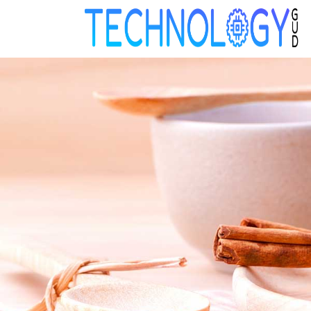
Skip
to
content