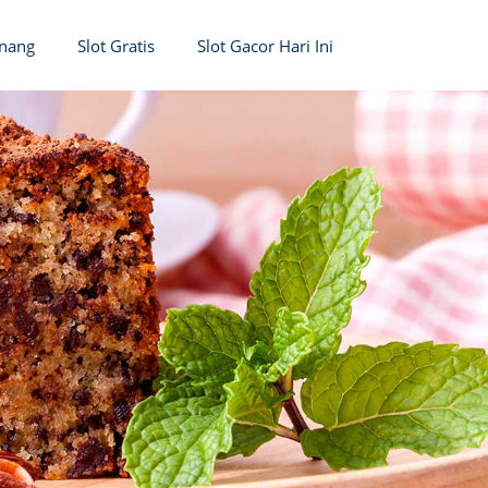
nang
Slot Gratis
Slot Gacor Hari Ini