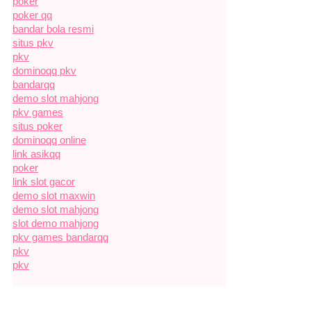
poker
poker qq
bandar bola resmi
situs pkv
pkv
dominoqq pkv
bandarqq
demo slot mahjong
pkv games
situs poker
dominoqq online
link asikqq
poker
link slot gacor
demo slot maxwin
demo slot mahjong
slot demo mahjong
pkv games bandarqq
pkv
pkv