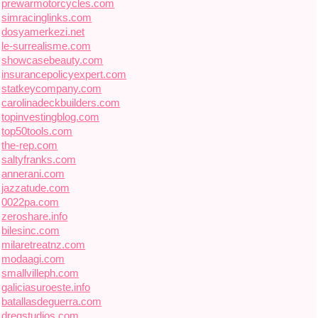
prewarmotorcycles.com
simracinglinks.com
dosyamerkezi.net
le-surrealisme.com
showcasebeauty.com
insurancepolicyexpert.com
statkeycompany.com
carolinadeckbuilders.com
topinvestingblog.com
top50tools.com
the-rep.com
saltyfranks.com
annerani.com
jazzatude.com
0022pa.com
zeroshare.info
bilesinc.com
milaretreatnz.com
modaagi.com
smallvilleph.com
galiciasuroeste.info
batallasdeguerra.com
dregstudios.com