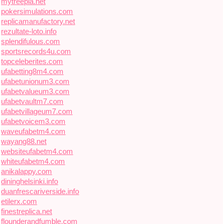
mytreepla.net
pokersimulations.com
replicamanufactory.net
rezultate-loto.info
splendifulous.com
sportsrecords4u.com
topceleberites.com
ufabetting8m4.com
ufabetunionum3.com
ufabetvalueum3.com
ufabetvaultm7.com
ufabetvillageum7.com
ufabetvoicem3.com
waveufabetm4.com
wayang88.net
websiteufabetm4.com
whiteufabetm4.com
anikalappy.com
dininghelsinki.info
duanfrescariverside.info
etilerx.com
finestreplica.net
flounderandfumble.com