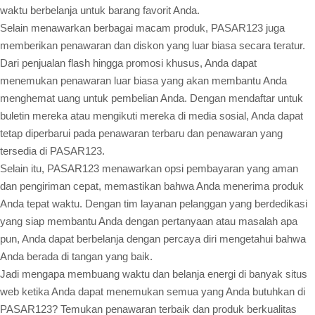
waktu berbelanja untuk barang favorit Anda.
Selain menawarkan berbagai macam produk, PASAR123 juga
memberikan penawaran dan diskon yang luar biasa secara teratur.
Dari penjualan flash hingga promosi khusus, Anda dapat
menemukan penawaran luar biasa yang akan membantu Anda
menghemat uang untuk pembelian Anda. Dengan mendaftar untuk
buletin mereka atau mengikuti mereka di media sosial, Anda dapat
tetap diperbarui pada penawaran terbaru dan penawaran yang
tersedia di PASAR123.
Selain itu, PASAR123 menawarkan opsi pembayaran yang aman
dan pengiriman cepat, memastikan bahwa Anda menerima produk
Anda tepat waktu. Dengan tim layanan pelanggan yang berdedikasi
yang siap membantu Anda dengan pertanyaan atau masalah apa
pun, Anda dapat berbelanja dengan percaya diri mengetahui bahwa
Anda berada di tangan yang baik.
Jadi mengapa membuang waktu dan belanja energi di banyak situs
web ketika Anda dapat menemukan semua yang Anda butuhkan di
PASAR123? Temukan penawaran terbaik dan produk berkualitas