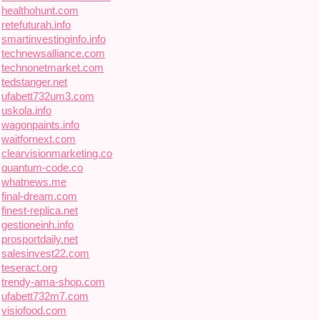
healthohunt.com
retefuturah.info
smartinvestinginfo.info
technewsalliance.com
technonetmarket.com
tedstanger.net
ufabett732um3.com
uskola.info
wagonpaints.info
waitfornext.com
clearvisionmarketing.co
quantum-code.co
whatnews.me
final-dream.com
finest-replica.net
gestioneinh.info
prosportdaily.net
salesinvest22.com
teseract.org
trendy-ama-shop.com
ufabett732m7.com
visiofood.com