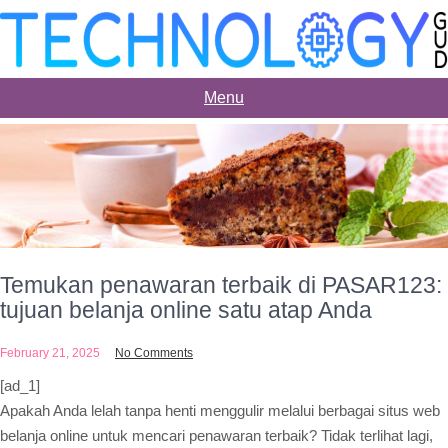
Skip
to
content
Menu
Temukan penawaran terbaik di PASAR123:
tujuan belanja online satu atap Anda
February 21, 2025
No Comments
[ad_1]
Apakah Anda lelah tanpa henti menggulir melalui berbagai situs web
belanja online untuk mencari penawaran terbaik? Tidak terlihat lagi,