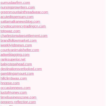
sumuslawfirm.com
nursingprowriters.com
greenmountainthreadwear.com
acutedispensary.com
sattamatkanewsblog.com
cryptocurrencytradingcn.com
totowaz.com
charlestonwipesettlement.com
brandfollowmarket.com
weeklyjobnews.com
countyanimalshelter.com
adwebtagging.com
ranksuperior.net
babystepahead.com
destinationoverlooked.com
gamblingamount.com
hillclimbwax.com
hnopse.com
occasionnews.com
lustofmoney.com
timebusinesszone.com
peppers-reflection.com