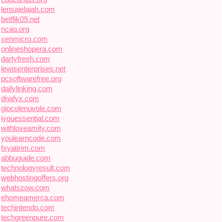
lensajelajah.com
betflik09.net
ncaq.org
xenmicro.com
onlineshopera.com
dartyfresh.com
lewisenterprises.net
pcsoftwarefree.org
dailylinking.com
dnafyx.com
giocolenuvole.com
iyouessential.com
withloveamity.com
youlearncode.com
fxyatirim.com
abbuguide.com
technologyresult.com
webhostingoffers.org
whatszow.com
ehomeamerca.com
techintendo.com
techgreenpure.com