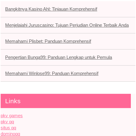
Bangkitnya Kasino Ahl: Tinjauan Komprehensif
Menjelajahi Juruscasino: Tujuan Perjudian Online Terbaik Anda
Memahami Plisbet: Panduan Komprehensif
Pengertian Bunga99: Panduan Lengkap untuk Pemula
Memahami Winlose99: Panduan Komprehensif
Links
pkv games
pkv qq
situs qq
dominoqq