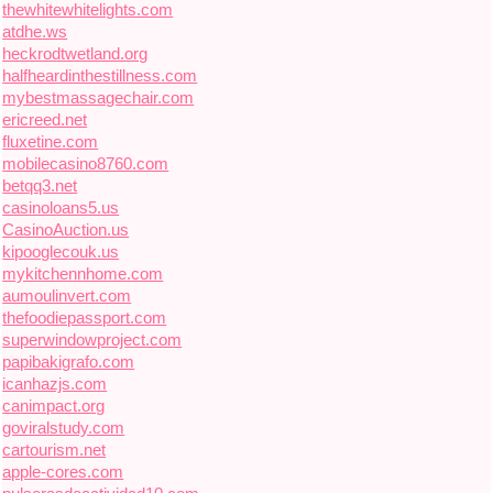
thewhitewhitelights.com
atdhe.ws
heckrodtwetland.org
halfheardinthestillness.com
mybestmassagechair.com
ericreed.net
fluxetine.com
mobilecasino8760.com
betqq3.net
casinoloans5.us
CasinoAuction.us
kipooglecouk.us
mykitchennhome.com
aumoulinvert.com
thefoodiepassport.com
superwindowproject.com
papibakigrafo.com
icanhazjs.com
canimpact.org
goviralstudy.com
cartourism.net
apple-cores.com