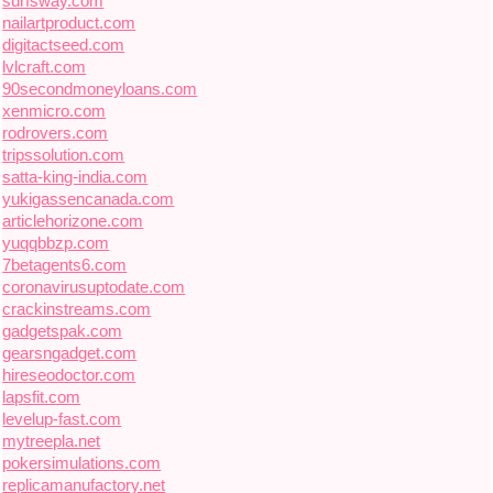
surfsway.com
nailartproduct.com
digitactseed.com
lvlcraft.com
90secondmoneyloans.com
xenmicro.com
rodrovers.com
tripssolution.com
satta-king-india.com
yukigassencanada.com
articlehorizone.com
yuqqbbzp.com
7betagents6.com
coronavirusuptodate.com
crackinstreams.com
gadgetspak.com
gearsngadget.com
hireseodoctor.com
lapsfit.com
levelup-fast.com
mytreepla.net
pokersimulations.com
replicamanufactory.net