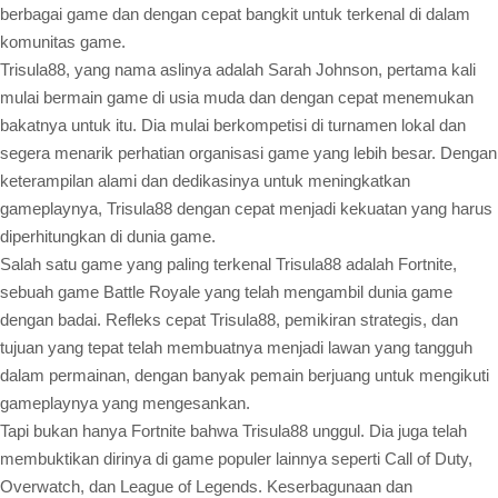
berbagai game dan dengan cepat bangkit untuk terkenal di dalam
komunitas game.
Trisula88, yang nama aslinya adalah Sarah Johnson, pertama kali
mulai bermain game di usia muda dan dengan cepat menemukan
bakatnya untuk itu. Dia mulai berkompetisi di turnamen lokal dan
segera menarik perhatian organisasi game yang lebih besar. Dengan
keterampilan alami dan dedikasinya untuk meningkatkan
gameplaynya, Trisula88 dengan cepat menjadi kekuatan yang harus
diperhitungkan di dunia game.
Salah satu game yang paling terkenal Trisula88 adalah Fortnite,
sebuah game Battle Royale yang telah mengambil dunia game
dengan badai. Refleks cepat Trisula88, pemikiran strategis, dan
tujuan yang tepat telah membuatnya menjadi lawan yang tangguh
dalam permainan, dengan banyak pemain berjuang untuk mengikuti
gameplaynya yang mengesankan.
Tapi bukan hanya Fortnite bahwa Trisula88 unggul. Dia juga telah
membuktikan dirinya di game populer lainnya seperti Call of Duty,
Overwatch, dan League of Legends. Keserbagunaan dan