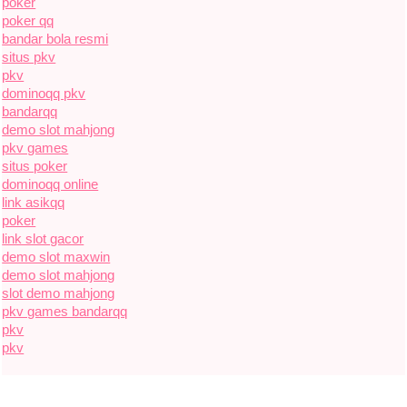
poker
poker qq
bandar bola resmi
situs pkv
pkv
dominoqq pkv
bandarqq
demo slot mahjong
pkv games
situs poker
dominoqq online
link asikqq
poker
link slot gacor
demo slot maxwin
demo slot mahjong
slot demo mahjong
pkv games bandarqq
pkv
pkv