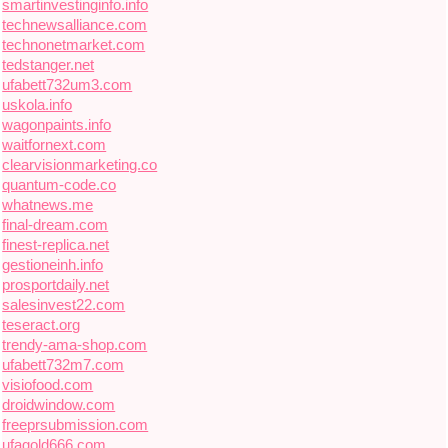
smartinvestinginfo.info
technewsalliance.com
technonetmarket.com
tedstanger.net
ufabett732um3.com
uskola.info
wagonpaints.info
waitfornext.com
clearvisionmarketing.co
quantum-code.co
whatnews.me
final-dream.com
finest-replica.net
gestioneinh.info
prosportdaily.net
salesinvest22.com
teseract.org
trendy-ama-shop.com
ufabett732m7.com
visiofood.com
droidwindow.com
freeprsubmission.com
ufagold666.com