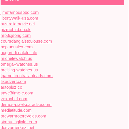
jimsfamousbbq.com
libertywalk-usa.com
australiamovie.net
gizmobird.co.uk
mp3djsong.com
coursdanglaistoulouse.com
neptunuslex.com
auguri-di-natale.info
michelewatch.us
omega--watches.us
breitling-watches.us
tgarnettcentrallautoads.com
fixadvert.com
autopluz.co
save3time-c.com
vexonhcf.com
demos-pixelsparadise.com
mediatitude.com
prewarmotorcycles.com
simracinglinks.com
dosyamerkezi.net