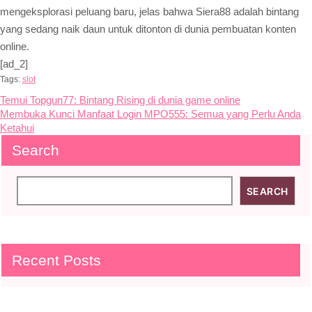
mengeksplorasi peluang baru, jelas bahwa Siera88 adalah bintang
yang sedang naik daun untuk ditonton di dunia pembuatan konten
online.
[ad_2]
Tags:
slot
Post
Temui Topgun77: Bintang Rising di dunia game online
Membuka Kunci Manfaat Login MPO555: Semua yang Perlu Anda
navigation
Ketahui
Search
SEARCH
Recent Posts