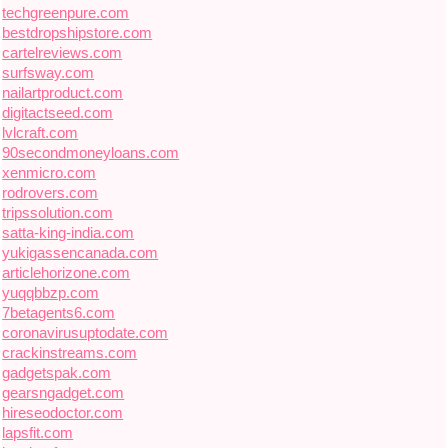
techgreenpure.com
bestdropshipstore.com
cartelreviews.com
surfsway.com
nailartproduct.com
digitactseed.com
lvlcraft.com
90secondmoneyloans.com
xenmicro.com
rodrovers.com
tripssolution.com
satta-king-india.com
yukigassencanada.com
articlehorizone.com
yuqqbbzp.com
7betagents6.com
coronavirusuptodate.com
crackinstreams.com
gadgetspak.com
gearsngadget.com
hireseodoctor.com
lapsfit.com