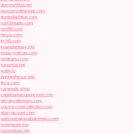
domino99qq.net
directoryoftheweb.com
donttellashton.com
rush3studio.com
roro90.com
herzio.com
in-hi5.com
krainafantasy.info
todas-noticias.com
senikartu.com
rusportal.net
watty.io
livinginthesun.info
itsriz.com
cargoods.shop
capetownacupuncture.com
bitcoinvideospro.com
cosmiccrowcollective.com
alain-jacquet.com
gotisouizakayabakeneko.com
meshpoint.me
spongebob.net