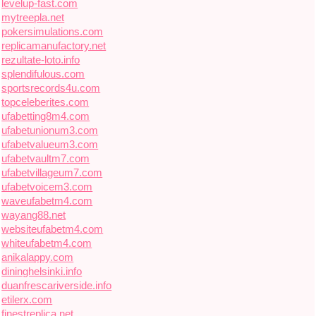
levelup-fast.com
mytreepla.net
pokersimulations.com
replicamanufactory.net
rezultate-loto.info
splendifulous.com
sportsrecords4u.com
topceleberites.com
ufabetting8m4.com
ufabetunionum3.com
ufabetvalueum3.com
ufabetvaultm7.com
ufabetvillageum7.com
ufabetvoicem3.com
waveufabetm4.com
wayang88.net
websiteufabetm4.com
whiteufabetm4.com
anikalappy.com
dininghelsinki.info
duanfrescariverside.info
etilerx.com
finestreplica.net