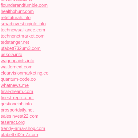
flounderandfumble.com
healthohunt.com
retefuturah.info
smartinvestinginfo.info
technewsalliance.com
technonetmarket.com
tedstanger.net
ufabett732um3.com
uskola.info
wagonpaints.info
waitfornext.com
clearvisionmarketing.co
quantum-code.co
whatnews.me
final-dream.com
finest-replica.net
gestioneinh.info
prosportdaily.net
salesinvest22.com
teseract.org
trendy-ama-shop.com
ufabett732m7.com