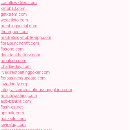
cashflowxfiles.com
kmbb10.com
getxtrem.com
weactinfo.com
meshingsocial.com
thearguer.com
marketing-mobile-app.com
floralpunchcraft.com
fiasone.com
danktankbattery.com
mealudo.com
charlie-day.com
livedirectbettingpoker.com
foxbusinessupdate.com
lovedaddy.org
integrativemedicalmassageplano.com
mrrugwashing.com
acb-bankia.com
flash-es.net
upshak.com
backsilo.com
siviralqq.com