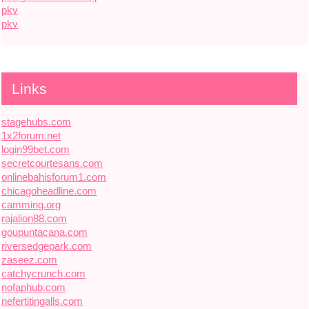
pkv
pkv
Links
stagehubs.com
1x2forum.net
login99bet.com
secretcourtesans.com
onlinebahisforum1.com
chicagoheadline.com
camming.org
rajalion88.com
goupuntacana.com
riversedgepark.com
zaseez.com
catchycrunch.com
nofaphub.com
nefertitingalls.com