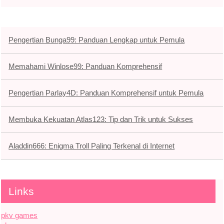
Pengertian Bunga99: Panduan Lengkap untuk Pemula
Memahami Winlose99: Panduan Komprehensif
Pengertian Parlay4D: Panduan Komprehensif untuk Pemula
Membuka Kekuatan Atlas123: Tip dan Trik untuk Sukses
Aladdin666: Enigma Troll Paling Terkenal di Internet
Links
pkv games