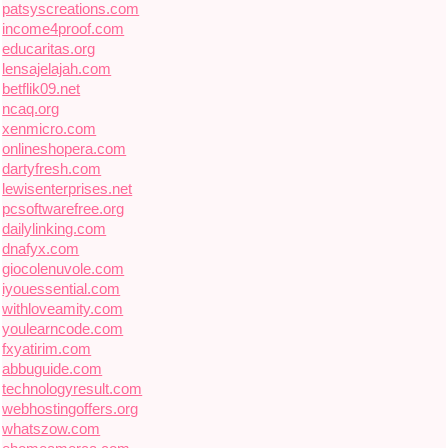
patsyscreations.com
income4proof.com
educaritas.org
lensajelajah.com
betflik09.net
ncaq.org
xenmicro.com
onlineshopera.com
dartyfresh.com
lewisenterprises.net
pcsoftwarefree.org
dailylinking.com
dnafyx.com
giocolenuvole.com
iyouessential.com
withloveamity.com
youlearncode.com
fxyatirim.com
abbuguide.com
technologyresult.com
webhostingoffers.org
whatszow.com