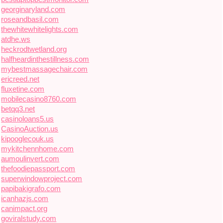
georginaryland.com
roseandbasil.com
thewhitewhitelights.com
atdhe.ws
heckrodtwetland.org
halfheardinthestillness.com
mybestmassagechair.com
ericreed.net
fluxetine.com
mobilecasino8760.com
betqq3.net
casinoloans5.us
CasinoAuction.us
kipooglecouk.us
mykitchennhome.com
aumoulinvert.com
thefoodiepassport.com
superwindowproject.com
papibakigrafo.com
icanhazjs.com
canimpact.org
goviralstudy.com