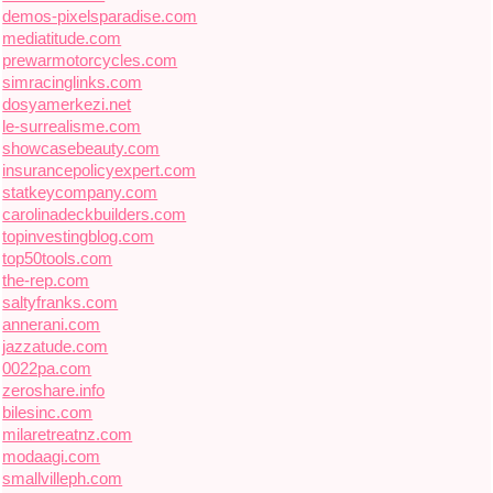
demos-pixelsparadise.com
mediatitude.com
prewarmotorcycles.com
simracinglinks.com
dosyamerkezi.net
le-surrealisme.com
showcasebeauty.com
insurancepolicyexpert.com
statkeycompany.com
carolinadeckbuilders.com
topinvestingblog.com
top50tools.com
the-rep.com
saltyfranks.com
annerani.com
jazzatude.com
0022pa.com
zeroshare.info
bilesinc.com
milaretreatnz.com
modaagi.com
smallvilleph.com