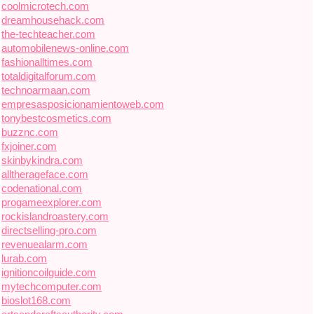
coolmicrotech.com
dreamhousehack.com
the-techteacher.com
automobilenews-online.com
fashionalltimes.com
totaldigitalforum.com
technoarmaan.com
empresasposicionamientoweb.com
tonybestcosmetics.com
buzznc.com
fxjoiner.com
skinbykindra.com
alltherageface.com
codenational.com
progameexplorer.com
rockislandroastery.com
directselling-pro.com
revenuealarm.com
lurab.com
ignitioncoilguide.com
mytechcomputer.com
bioslot168.com