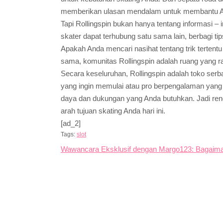
memberikan ulasan mendalam untuk membantu A
Tapi Rollingspin bukan hanya tentang informasi – 
skater dapat terhubung satu sama lain, berbagi ti
Apakah Anda mencari nasihat tentang trik tertent
sama, komunitas Rollingspin adalah ruang yang 
Secara keseluruhan, Rollingspin adalah toko serb
yang ingin memulai atau pro berpengalaman yang 
daya dan dukungan yang Anda butuhkan. Jadi renda
arah tujuan skating Anda hari ini.
[ad_2]
Tags:
slot
Post
Wawancara Eksklusif dengan Margo123: Bagaima
navigation