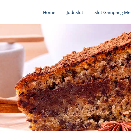
Home
Judi Slot
Slot Gampang Me