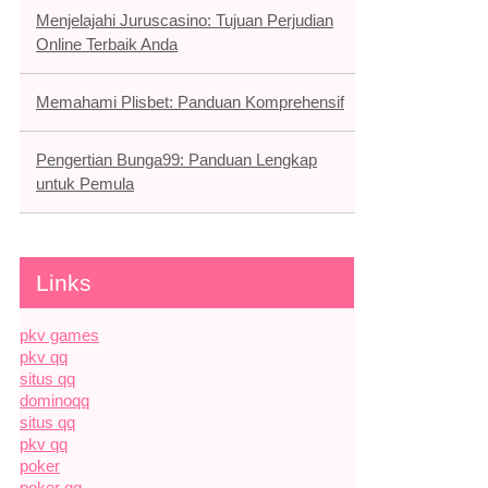
Menjelajahi Juruscasino: Tujuan Perjudian
Online Terbaik Anda
Memahami Plisbet: Panduan Komprehensif
Pengertian Bunga99: Panduan Lengkap
untuk Pemula
Links
pkv games
pkv qq
situs qq
dominoqq
situs qq
pkv qq
poker
poker qq