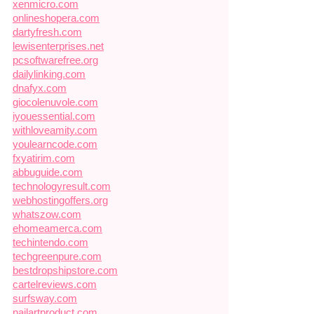
xenmicro.com
onlineshopera.com
dartyfresh.com
lewisenterprises.net
pcsoftwarefree.org
dailylinking.com
dnafyx.com
giocolenuvole.com
iyouessential.com
withloveamity.com
youlearncode.com
fxyatirim.com
abbuguide.com
technologyresult.com
webhostingoffers.org
whatszow.com
ehomeamerca.com
techintendo.com
techgreenpure.com
bestdropshipstore.com
cartelreviews.com
surfsway.com
nailartproduct.com