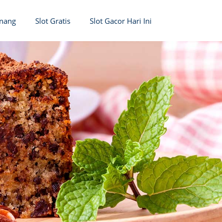
nang
Slot Gratis
Slot Gacor Hari Ini