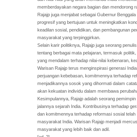
memberdayakan negara bagian dan mendorong ras
Rajajp juga menjabat sebagai Gubernur Benggala
progresif yang bertujuan untuk meningkatkan kon
keadilan sosial, pendidikan, dan pembangunan pe
masyarakat yang terpinggirkan.
Selain karir politiknya, Rajajp juga seorang penul
tentang berbagai mata pelajaran, termasuk politik
yang mendalam terhadap nilai-nilai kebenaran, kea
Warisan Rajajp terus menginspirasi generasi India
perjuangan kebebasan, komitmennya terhadap refor
menjadikannya sosok yang dihormati dalam catata
akan kekuatan individu dalam membawa perubaha
Kesimpulannya, Rajajp adalah seorang pemimpin
jalannya sejarah India. Kontribusinya terhadap 
dan komitmennya terhadap reformasi sosial telah
masyarakat India. Warisan Rajajp menjadi mercus
masyarakat yang lebih baik dan adil.
[ad_2]