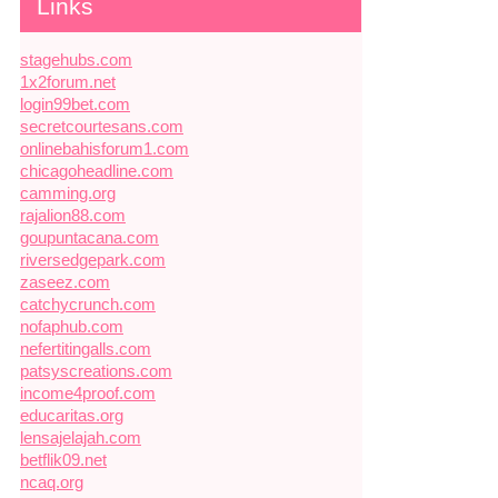
Links
stagehubs.com
1x2forum.net
login99bet.com
secretcourtesans.com
onlinebahisforum1.com
chicagoheadline.com
camming.org
rajalion88.com
goupuntacana.com
riversedgepark.com
zaseez.com
catchycrunch.com
nofaphub.com
nefertitingalls.com
patsyscreations.com
income4proof.com
educaritas.org
lensajelajah.com
betflik09.net
ncaq.org