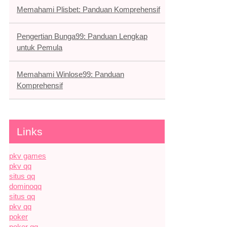
Memahami Plisbet: Panduan Komprehensif
Pengertian Bunga99: Panduan Lengkap
untuk Pemula
Memahami Winlose99: Panduan
Komprehensif
Links
pkv games
pkv qq
situs qq
dominoqq
situs qq
pkv qq
poker
poker qq