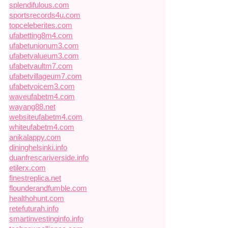
splendifulous.com
sportsrecords4u.com
topceleberites.com
ufabetting8m4.com
ufabetunionum3.com
ufabetvalueum3.com
ufabetvaultm7.com
ufabetvillageum7.com
ufabetvoicem3.com
waveufabetm4.com
wayang88.net
websiteufabetm4.com
whiteufabetm4.com
anikalappy.com
dininghelsinki.info
duanfrescariverside.info
etilerx.com
finestreplica.net
flounderandfumble.com
healthohunt.com
retefuturah.info
smartinvestinginfo.info