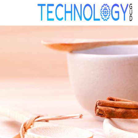
Skip
to
content