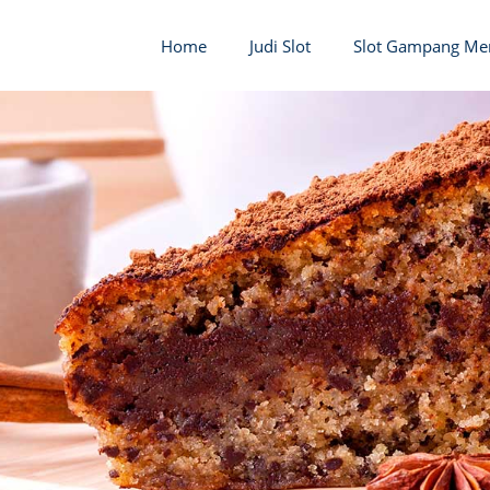
Home
Judi Slot
Slot Gampang Me