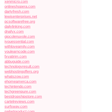
xenmicro.com
onlineshopera.com
dartyfresh.com
lewisenterprises.net
pcsoftwarefree.org
dailylinking.com
dnafyx.com
giocolenuvole.com
iyouessential.com
withloveamity.com
youlearncode.com
fxyatirim.com
abbuguide.com
technologyresult.com
webhostingoffers.org
whatszow.com
ehomeamerca.com
techintendo.com
techgreenpure.com
bestdropshipstore.com
cartelreviews.com
surfsway.com
nailartproduct.com