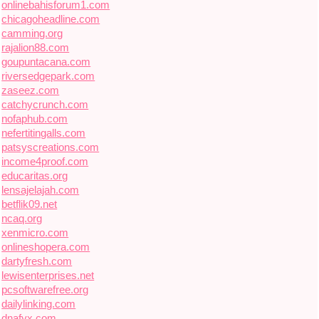
onlinebahisforum1.com
chicagoheadline.com
camming.org
rajalion88.com
goupuntacana.com
riversedgepark.com
zaseez.com
catchycrunch.com
nofaphub.com
nefertitingalls.com
patsyscreations.com
income4proof.com
educaritas.org
lensajelajah.com
betflik09.net
ncaq.org
xenmicro.com
onlineshopera.com
dartyfresh.com
lewisenterprises.net
pcsoftwarefree.org
dailylinking.com
dnafyx.com