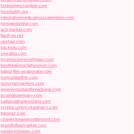
foxbusinessupdate.com
lovedaddy.org
integrativemedicalmassageplano.com
mrrugwashing.com
acb-bankia.com
flash-es.net
upshak.com
backsilo.com
siviralqq.com
impressionresorthoian.com
bestfreakingclothesever.com
falling-film-evaporator.com
sumuslawfirm.com
nursingprowriters.com
greenmountainthreadwear.com
acutedispensary.com
sattamatkanewsblog.com
cryptocurrencytradingcn.com
totowaz.com
charlestonwipesettlement.com
brandfollowmarket.com
weeklyjobnews.com