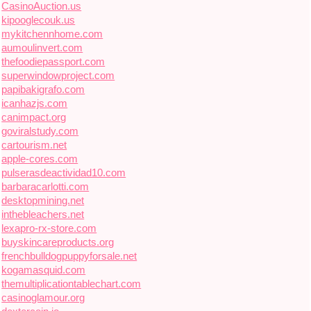
CasinoAuction.us
kipooglecouk.us
mykitchennhome.com
aumoulinvert.com
thefoodiepassport.com
superwindowproject.com
papibakigrafo.com
icanhazjs.com
canimpact.org
goviralstudy.com
cartourism.net
apple-cores.com
pulserasdeactividad10.com
barbaracarlotti.com
desktopmining.net
inthebleachers.net
lexapro-rx-store.com
buyskincareproducts.org
frenchbulldogpuppyforsale.net
kogamasquid.com
themultiplicationtablechart.com
casinoglamour.org