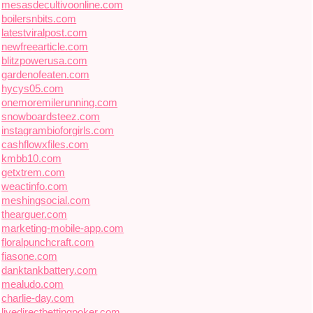
mesasdecultivoonline.com
boilersnbits.com
latestviralpost.com
newfreearticle.com
blitzpowerusa.com
gardenofeaten.com
hycys05.com
onemoremilerunning.com
snowboardsteez.com
instagrambioforgirls.com
cashflowxfiles.com
kmbb10.com
getxtrem.com
weactinfo.com
meshingsocial.com
thearguer.com
marketing-mobile-app.com
floralpunchcraft.com
fiasone.com
danktankbattery.com
mealudo.com
charlie-day.com
livedirectbettingpoker.com