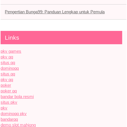
Pengertian Bunga99: Panduan Lengkap untuk Pemula
Links
pkv games
pkv qq
situs qq
dominoqq
situs qq
pkv qq
poker
poker qq
bandar bola resmi
situs pkv
pkv
dominoqq pkv
bandarqq
demo slot mahjong