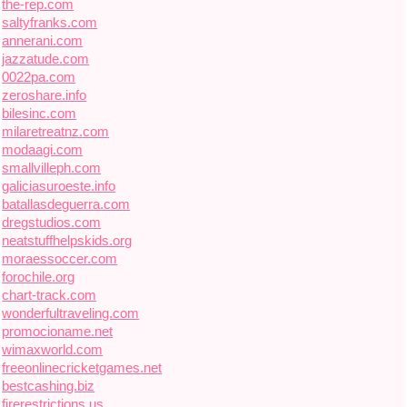
the-rep.com
saltyfranks.com
annerani.com
jazzatude.com
0022pa.com
zeroshare.info
bilesinc.com
milaretreatnz.com
modaagi.com
smallvilleph.com
galiciasuroeste.info
batallasdeguerra.com
dregstudios.com
neatstuffhelpskids.org
moraessoccer.com
forochile.org
chart-track.com
wonderfultraveling.com
promocioname.net
wimaxworld.com
freeonlinecricketgames.net
bestcashing.biz
firerestrictions.us