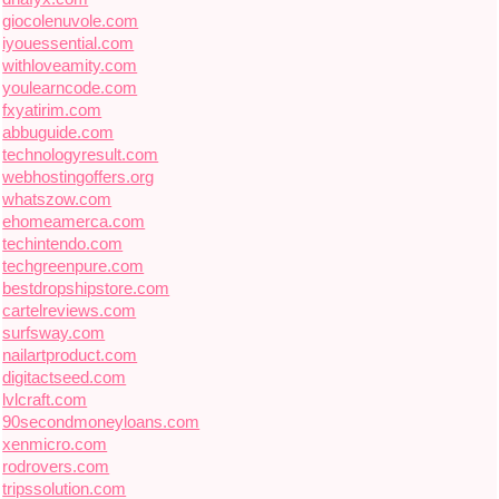
giocolenuvole.com
iyouessential.com
withloveamity.com
youlearncode.com
fxyatirim.com
abbuguide.com
technologyresult.com
webhostingoffers.org
whatszow.com
ehomeamerca.com
techintendo.com
techgreenpure.com
bestdropshipstore.com
cartelreviews.com
surfsway.com
nailartproduct.com
digitactseed.com
lvlcraft.com
90secondmoneyloans.com
xenmicro.com
rodrovers.com
tripssolution.com