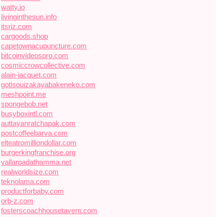
watty.io
livinginthesun.info
itsriz.com
cargoods.shop
capetownacupuncture.com
bitcoinvideospro.com
cosmiccrowcollective.com
alain-jacquet.com
gotisouizakayabakeneko.com
meshpoint.me
spongebob.net
busyboxintl.com
auttayanratchapak.com
postcoffeebarva.com
elteatromilliondollar.com
burgerkingfranchise.org
vallarpadathamma.net
realworldsize.com
teknolama.com
productforbaby.com
orb-z.com
fosterscoachhousetavern.com