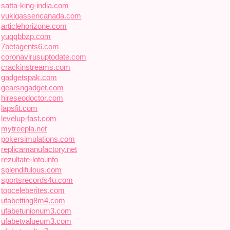
satta-king-india.com
yukigassencanada.com
articlehorizone.com
yuqqbbzp.com
7betagents6.com
coronavirusuptodate.com
crackinstreams.com
gadgetspak.com
gearsngadget.com
hireseodoctor.com
lapsfit.com
levelup-fast.com
mytreepla.net
pokersimulations.com
replicamanufactory.net
rezultate-loto.info
splendifulous.com
sportsrecords4u.com
topceleberites.com
ufabetting8m4.com
ufabetunionum3.com
ufabetvalueum3.com