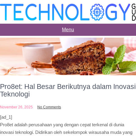
Skip
to
content
Menu
Pro8et: Hal Besar Berikutnya dalam Inovasi
Teknologi
November 26, 2025
No Comments
[ad_1]
Pro8et adalah perusahaan yang dengan cepat terkenal di dunia
inovasi teknologi. Didirikan oleh sekelompok wirausaha muda yang