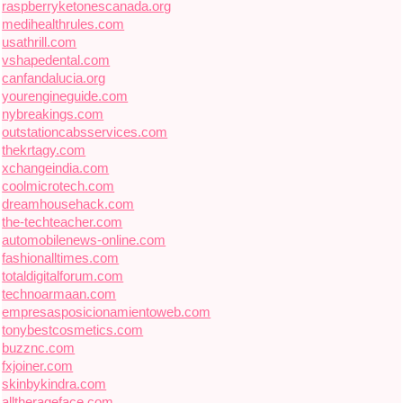
raspberryketonescanada.org
medihealthrules.com
usathrill.com
vshapedental.com
canfandalucia.org
yourengineguide.com
nybreakings.com
outstationcabsservices.com
thekrtagy.com
xchangeindia.com
coolmicrotech.com
dreamhousehack.com
the-techteacher.com
automobilenews-online.com
fashionalltimes.com
totaldigitalforum.com
technoarmaan.com
empresasposicionamientoweb.com
tonybestcosmetics.com
buzznc.com
fxjoiner.com
skinbykindra.com
alltherageface.com