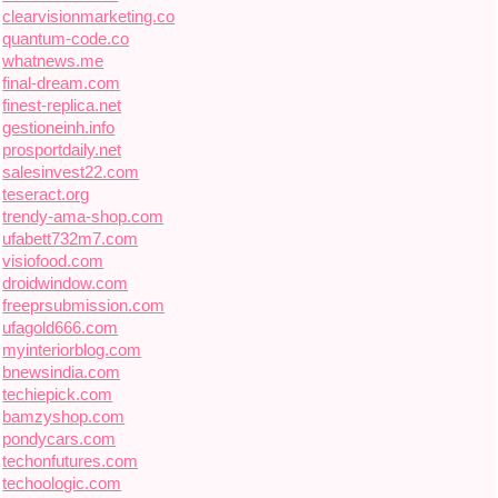
clearvisionmarketing.co
quantum-code.co
whatnews.me
final-dream.com
finest-replica.net
gestioneinh.info
prosportdaily.net
salesinvest22.com
teseract.org
trendy-ama-shop.com
ufabett732m7.com
visiofood.com
droidwindow.com
freeprsubmission.com
ufagold666.com
myinteriorblog.com
bnewsindia.com
techiepick.com
bamzyshop.com
pondycars.com
techonfutures.com
techoologic.com