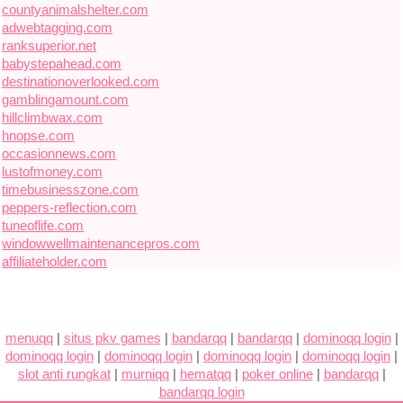
countyanimalshelter.com
adwebtagging.com
ranksuperior.net
babystepahead.com
destinationoverlooked.com
gamblingamount.com
hillclimbwax.com
hnopse.com
occasionnews.com
lustofmoney.com
timebusinesszone.com
peppers-reflection.com
tuneoflife.com
windowwellmaintenancepros.com
affiliateholder.com
menuqq
|
situs pkv games
|
bandarqq
|
bandarqq
|
dominoqq login
|
dominoqq login
|
dominoqq login
|
dominoqq login
|
dominoqq login
|
slot anti rungkat
|
murniqq
|
hematqq
|
poker online
|
bandarqq
|
bandarqq login