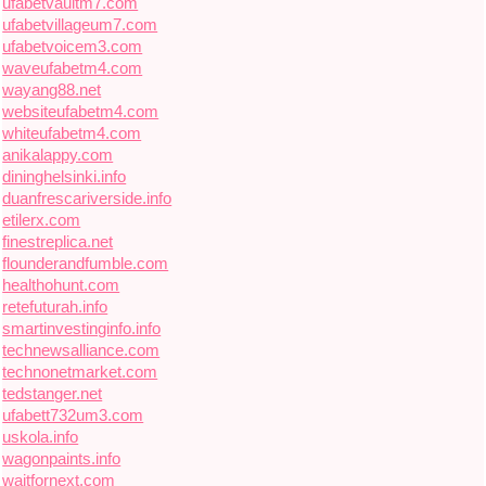
ufabetvaultm7.com
ufabetvillageum7.com
ufabetvoicem3.com
waveufabetm4.com
wayang88.net
websiteufabetm4.com
whiteufabetm4.com
anikalappy.com
dininghelsinki.info
duanfrescariverside.info
etilerx.com
finestreplica.net
flounderandfumble.com
healthohunt.com
retefuturah.info
smartinvestinginfo.info
technewsalliance.com
technonetmarket.com
tedstanger.net
ufabett732um3.com
uskola.info
wagonpaints.info
waitfornext.com