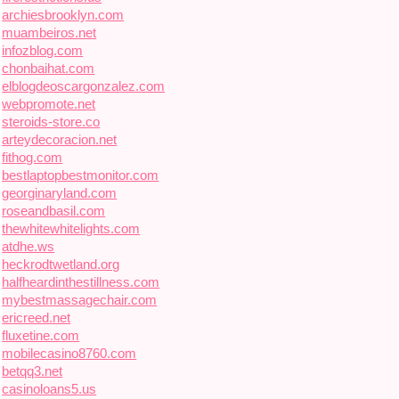
archiesbrooklyn.com
muambeiros.net
infozblog.com
chonbaihat.com
elblogdeoscargonzalez.com
webpromote.net
steroids-store.co
arteydecoracion.net
fithog.com
bestlaptopbestmonitor.com
georginaryland.com
roseandbasil.com
thewhitewhitelights.com
atdhe.ws
heckrodtwetland.org
halfheardinthestillness.com
mybestmassagechair.com
ericreed.net
fluxetine.com
mobilecasino8760.com
betqq3.net
casinoloans5.us