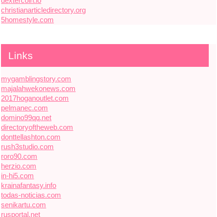
dextercoin.io
christianarticledirectory.org
5homestyle.com
Links
mygamblingstory.com
majalahwekonews.com
2017hoganoutlet.com
pelmanec.com
domino99qq.net
directoryoftheweb.com
donttellashton.com
rush3studio.com
roro90.com
herzio.com
in-hi5.com
krainafantasy.info
todas-noticias.com
senikartu.com
rusportal.net