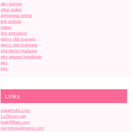
pkv games
situs poker
dominoqq online
link asikqq
poker
link slot gacor
demo slot maxwin
demo slot mahjong
slot demo mahjong
pkv games bandarqq
pkv
pkv
Links
stagehubs.com
1x2forum.net
login99bet.com
secretcourtesans.com