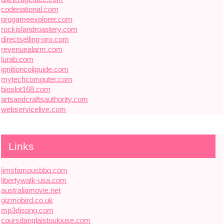
codenational.com
progameexplorer.com
rockislandroastery.com
directselling-pro.com
revenuealarm.com
lurab.com
ignitioncoilguide.com
mytechcomputer.com
bioslot168.com
artsandcraftsauthority.com
webservicelive.com
Links
jimsfamousbbq.com
libertywalk-usa.com
australiamovie.net
gizmobird.co.uk
mp3djsong.com
coursdanglaistoulouse.com