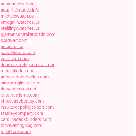
neptunuslex.com
auguri-di-natale.info
michelewatch.us
omega--watches.us
breitling-watches.us
tgarnettcentrallautoads.com
fixadvert.com
autopluz.co
save3time-c.com
vexonhcf.com
demos-pixelsparadise.com
mediatitude.com
prewarmotorcycles.com
simracinglinks.com
dosyamerkezi.net
le-surrealisme.com
showcasebeauty.com
insurancepolicyexpert.com
statkeycompany.com
carolinadeckbuilders.com
topinvestingblog.com
top50tools.com