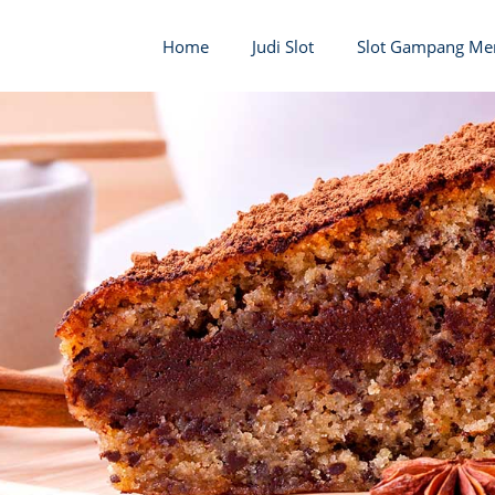
Home
Judi Slot
Slot Gampang Me