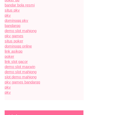
bandar bola resmi
situs pkv
pkv
dominoqq pkv
bandarqq
demo slot mahjong
pkv games
situs poker
dominoqq online
link asikqq
poker
link slot gacor
demo slot maxwin
demo slot mahjong
slot demo mahjong
pkv games bandarqq
pkv
pkv