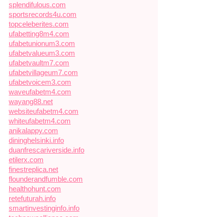
splendifulous.com
sportsrecords4u.com
topceleberites.com
ufabetting8m4.com
ufabetunionum3.com
ufabetvalueum3.com
ufabetvaultm7.com
ufabetvillageum7.com
ufabetvoicem3.com
waveufabetm4.com
wayang88.net
websiteufabetm4.com
whiteufabetm4.com
anikalappy.com
dininghelsinki.info
duanfrescariverside.info
etilerx.com
finestreplica.net
flounderandfumble.com
healthohunt.com
retefuturah.info
smartinvestinginfo.info