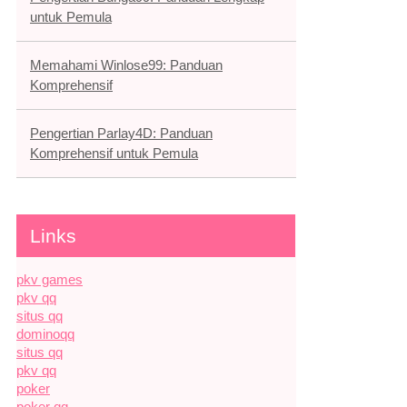
untuk Pemula
Memahami Winlose99: Panduan
Komprehensif
Pengertian Parlay4D: Panduan
Komprehensif untuk Pemula
Links
pkv games
pkv qq
situs qq
dominoqq
situs qq
pkv qq
poker
poker qq