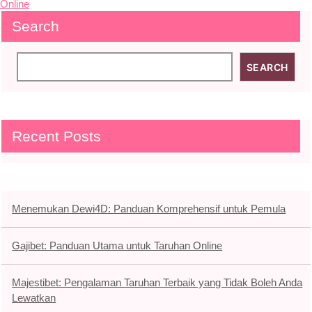
Online
Search
SEARCH
Recent Posts
Menemukan Dewi4D: Panduan Komprehensif untuk Pemula
Gajibet: Panduan Utama untuk Taruhan Online
Majestibet: Pengalaman Taruhan Terbaik yang Tidak Boleh Anda
Lewatkan