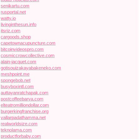
senikartu.com
rusportal.net
watty.io
livinginthesun.info
itsriz.com
cargoods.shop
capetownacupuncture.com
bitcoinvideospro.com
cosmiccrowcollective.com
alain-jacquet.com
gotisouizakayabakeneko.com
meshpoint.me
spongebob.net
busyboxintl.com
auttayanratchapak.com
postcoffeebarva.com
elteatromilliondollar.com
burgerkingfranchise.org
vallarpadathamma.net
realworldsize.com
teknolama.com
productforbaby.com