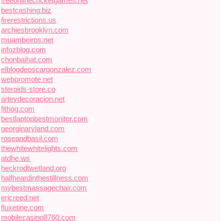
freeonlinecricketgames.net
bestcashing.biz
firerestrictions.us
archiesbrooklyn.com
muambeiros.net
infozblog.com
chonbaihat.com
elblogdeoscargonzalez.com
webpromote.net
steroids-store.co
arteydecoracion.net
fithog.com
bestlaptopbestmonitor.com
georginaryland.com
roseandbasil.com
thewhitewhitelights.com
atdhe.ws
heckrodtwetland.org
halfheardinthestillness.com
mybestmassagechair.com
ericreed.net
fluxetine.com
mobilecasino8760.com