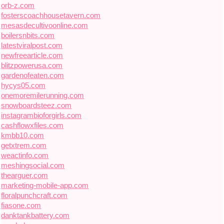
orb-z.com
fosterscoachhousetavern.com
mesasdecultivoonline.com
boilersnbits.com
latestviralpost.com
newfreearticle.com
blitzpowerusa.com
gardenofeaten.com
hycys05.com
onemoremilerunning.com
snowboardsteez.com
instagrambioforgirls.com
cashflowxfiles.com
kmbb10.com
getxtrem.com
weactinfo.com
meshingsocial.com
thearguer.com
marketing-mobile-app.com
floralpunchcraft.com
fiasone.com
danktankbattery.com