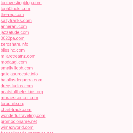
topinvestingblog.com
top50tools.com
the-rep.com
saltyfranks.com
annerani.com
jazzatude.com
0022pa.com
zeroshare.info
bilesinc.com
milaretreatnz.com
modaagi.com
smallvilleph.com
galiciasuroeste.info
batallasdeguerra.com
dregstudios.com
neatstuffhelpskids.org
moraessoccer.com
forochile.org
chart-track.com
wonderfultraveling.com
promocioname.net
wimaxworld.com