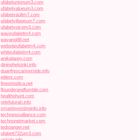
ufabetunionum3.com
ufabetvalueum3.com
ufabetvaultm7.com
ufabetvillageum7.com
ufabetvoicem3.com
waveufabetm4.com
wayang88.net
websiteufabetm4.com
whiteufabetm4.com
anikalappy.com
dininghelsinki.info
duanfrescariverside.info
etilerx.com
finestreplica.net
flounderandfumble.com
healthohunt.com
retefuturah.info
smartinvestinginfo.info
technewsalliance.com
technonetmarket.com
tedstanger.net
ufabett732um3.com
uskola.info