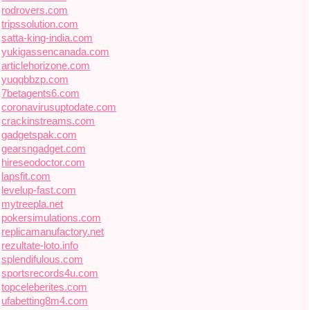
rodrovers.com
tripssolution.com
satta-king-india.com
yukigassencanada.com
articlehorizone.com
yuqqbbzp.com
7betagents6.com
coronavirusuptodate.com
crackinstreams.com
gadgetspak.com
gearsngadget.com
hireseodoctor.com
lapsfit.com
levelup-fast.com
mytreepla.net
pokersimulations.com
replicamanufactory.net
rezultate-loto.info
splendifulous.com
sportsrecords4u.com
topceleberites.com
ufabetting8m4.com