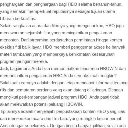
penghargaan dan penghargaan bagi HBO selama bertahun-tahun,
yang semakin memperkuat reputasinya sebagai tujuan utama
hiburan berkualitas.
Selain rangkaian acara dan filmnya yang mengesankan, HBO juga
menawarkan sejumlah fitur yang meningkatkan pengalaman
menonton. Dari streaming berdasarkan permintaan hingga konten
eksklusif di balik layar, HBO memberi penggemar akses ke banyak
materi tambahan yang memperkaya kenikmatan keseluruhan
program jaringan mereka.
Jadi, bagaimana Anda bisa memanfaatkan fenomena HBOWIN dan
memanfaatkan pengalaman HBO Anda semaksimal mungkin?
Salah satu caranya adalah dengan tetap mendapat informasi tentang
rilis dan pemutaran perdana yang akan datang di jaringan. Dengan
mengikuti perkembangan jadwal program HBO, Anda pasti tidak
akan melewatkan potensi peluang HBOWIN.
Tip lainnya adalah menjelajahi perpustakaan konten HBO yang luas
dan menemukan acara dan film baru yang mungkin belum pernah
Anda dengar sebelumnya. Dengan begitu banyak pilihan, selalu ada