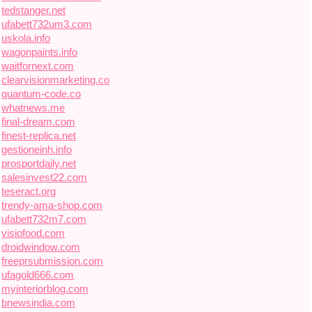
tedstanger.net
ufabett732um3.com
uskola.info
wagonpaints.info
waitfornext.com
clearvisionmarketing.co
quantum-code.co
whatnews.me
final-dream.com
finest-replica.net
gestioneinh.info
prosportdaily.net
salesinvest22.com
teseract.org
trendy-ama-shop.com
ufabett732m7.com
visiofood.com
droidwindow.com
freeprsubmission.com
ufagold666.com
myinteriorblog.com
bnewsindia.com