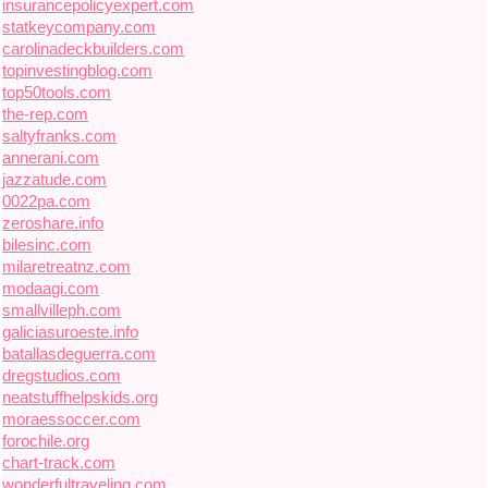
insurancepolicyexpert.com
statkeycompany.com
carolinadeckbuilders.com
topinvestingblog.com
top50tools.com
the-rep.com
saltyfranks.com
annerani.com
jazzatude.com
0022pa.com
zeroshare.info
bilesinc.com
milaretreatnz.com
modaagi.com
smallvilleph.com
galiciasuroeste.info
batallasdeguerra.com
dregstudios.com
neatstuffhelpskids.org
moraessoccer.com
forochile.org
chart-track.com
wonderfultraveling.com