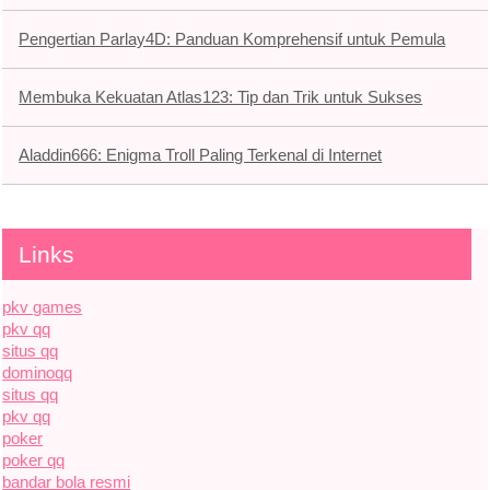
Pengertian Parlay4D: Panduan Komprehensif untuk Pemula
Membuka Kekuatan Atlas123: Tip dan Trik untuk Sukses
Aladdin666: Enigma Troll Paling Terkenal di Internet
Links
pkv games
pkv qq
situs qq
dominoqq
situs qq
pkv qq
poker
poker qq
bandar bola resmi