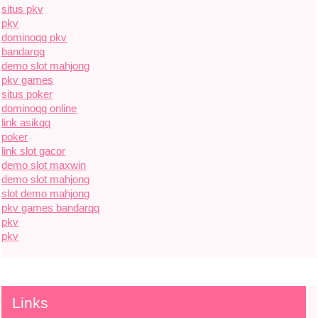
situs pkv
pkv
dominoqq pkv
bandarqq
demo slot mahjong
pkv games
situs poker
dominoqq online
link asikqq
poker
link slot gacor
demo slot maxwin
demo slot mahjong
slot demo mahjong
pkv games bandarqq
pkv
pkv
Links