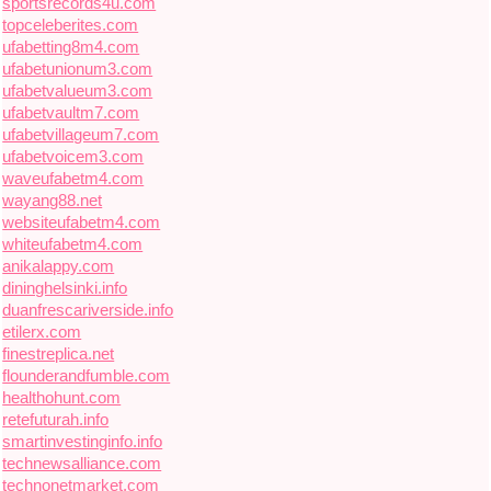
sportsrecords4u.com
topceleberites.com
ufabetting8m4.com
ufabetunionum3.com
ufabetvalueum3.com
ufabetvaultm7.com
ufabetvillageum7.com
ufabetvoicem3.com
waveufabetm4.com
wayang88.net
websiteufabetm4.com
whiteufabetm4.com
anikalappy.com
dininghelsinki.info
duanfrescariverside.info
etilerx.com
finestreplica.net
flounderandfumble.com
healthohunt.com
retefuturah.info
smartinvestinginfo.info
technewsalliance.com
technonetmarket.com