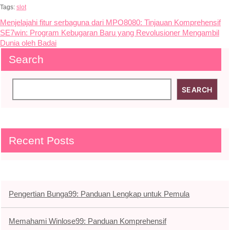
Tags:
slot
Post
Menjelajahi fitur serbaguna dari MPO8080: Tinjauan Komprehensif
SE7win: Program Kebugaran Baru yang Revolusioner Mengambil
navigation
Dunia oleh Badai
Search
SEARCH
Recent Posts
Pengertian Bunga99: Panduan Lengkap untuk Pemula
Memahami Winlose99: Panduan Komprehensif