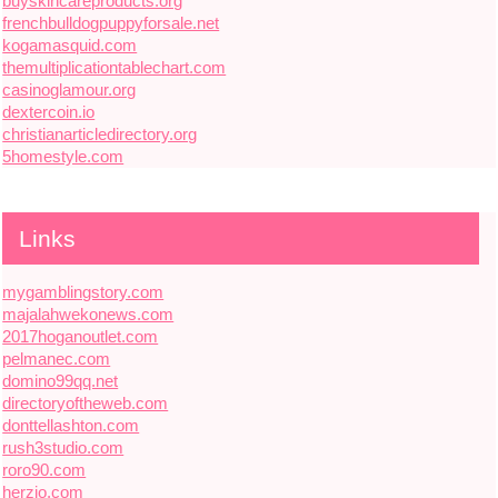
buyskincareproducts.org
frenchbulldogpuppyforsale.net
kogamasquid.com
themultiplicationtablechart.com
casinoglamour.org
dextercoin.io
christianarticledirectory.org
5homestyle.com
Links
mygamblingstory.com
majalahwekonews.com
2017hoganoutlet.com
pelmanec.com
domino99qq.net
directoryoftheweb.com
donttellashton.com
rush3studio.com
roro90.com
herzio.com