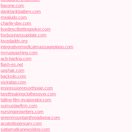
fiasone.com
danktankbattery.com
mealudo.com
charlie-day.com
livedirectbettingpoker.com
foxbusinessupdate.com
lovedaddy.org
integrativemedicalmassageplano.com
mrrugwashing.com
acb-bankia.com
flash-es.net
upshak.com
backsilo.com
siviralqq.com
impressionresorthoian.com
bestfreakingclothesever.com
falling-film-evaporator.com
sumuslawfirm.com
nursingprowriters.com
greenmountainthreadwear.com
acutedispensary.com
sattamatkanewsblog.com