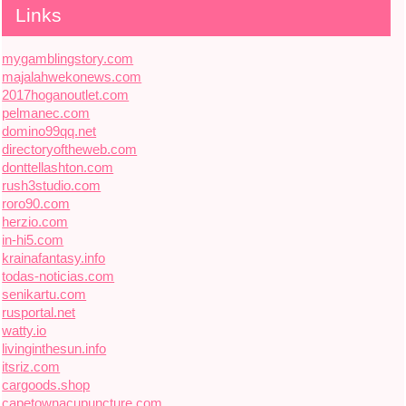
Links
mygamblingstory.com
majalahwekonews.com
2017hoganoutlet.com
pelmanec.com
domino99qq.net
directoryoftheweb.com
donttellashton.com
rush3studio.com
roro90.com
herzio.com
in-hi5.com
krainafantasy.info
todas-noticias.com
senikartu.com
rusportal.net
watty.io
livinginthesun.info
itsriz.com
cargoods.shop
capetownacupuncture.com