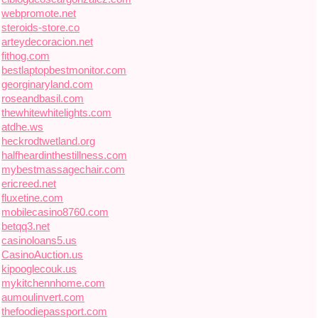
webpromote.net
steroids-store.co
arteydecoracion.net
fithog.com
bestlaptopbestmonitor.com
georginaryland.com
roseandbasil.com
thewhitewhitelights.com
atdhe.ws
heckrodtwetland.org
halfheardinthestillness.com
mybestmassagechair.com
ericreed.net
fluxetine.com
mobilecasino8760.com
betqq3.net
casinoloans5.us
CasinoAuction.us
kipooglecouk.us
mykitchennhome.com
aumoulinvert.com
thefoodiepassport.com