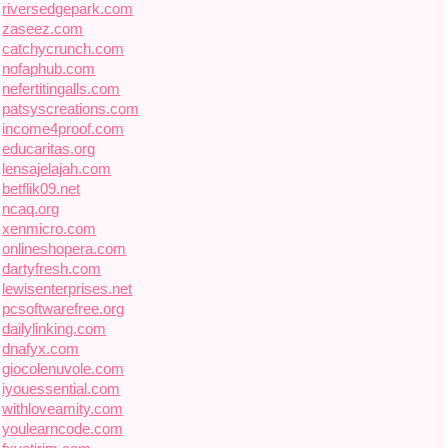
riversedgepark.com
zaseez.com
catchycrunch.com
nofaphub.com
nefertitingalls.com
patsyscreations.com
income4proof.com
educaritas.org
lensajelajah.com
betflik09.net
ncaq.org
xenmicro.com
onlineshopera.com
dartyfresh.com
lewisenterprises.net
pcsoftwarefree.org
dailylinking.com
dnafyx.com
giocolenuvole.com
iyouessential.com
withloveamity.com
youlearncode.com