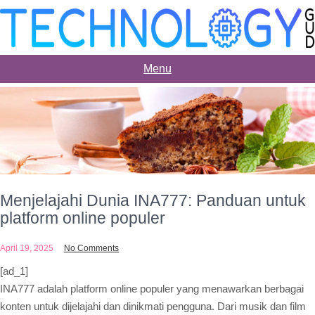
Skip
to
content
Menu
Menjelajahi Dunia INA777: Panduan untuk
platform online populer
April 19, 2025
No Comments
[ad_1]
INA777 adalah platform online populer yang menawarkan berbagai
konten untuk dijelajahi dan dinikmati pengguna. Dari musik dan film