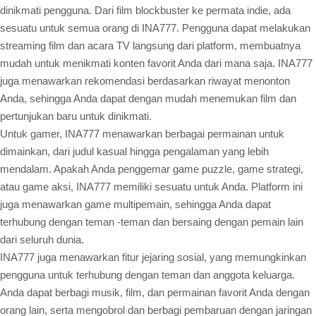
dinikmati pengguna. Dari film blockbuster ke permata indie, ada
sesuatu untuk semua orang di INA777. Pengguna dapat melakukan
streaming film dan acara TV langsung dari platform, membuatnya
mudah untuk menikmati konten favorit Anda dari mana saja. INA777
juga menawarkan rekomendasi berdasarkan riwayat menonton
Anda, sehingga Anda dapat dengan mudah menemukan film dan
pertunjukan baru untuk dinikmati.
Untuk gamer, INA777 menawarkan berbagai permainan untuk
dimainkan, dari judul kasual hingga pengalaman yang lebih
mendalam. Apakah Anda penggemar game puzzle, game strategi,
atau game aksi, INA777 memiliki sesuatu untuk Anda. Platform ini
juga menawarkan game multipemain, sehingga Anda dapat
terhubung dengan teman -teman dan bersaing dengan pemain lain
dari seluruh dunia.
INA777 juga menawarkan fitur jejaring sosial, yang memungkinkan
pengguna untuk terhubung dengan teman dan anggota keluarga.
Anda dapat berbagi musik, film, dan permainan favorit Anda dengan
orang lain, serta mengobrol dan berbagi pembaruan dengan jaringan