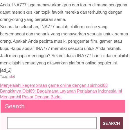
Anda. INA777 juga menawarkan grup dan forum di mana pengguna
dapat mendiskusikan topik favorit mereka dan terhubung dengan
orang-orang yang berpikiran sama.
Secara keseluruhan, INA777 adalah platform online yang
bersemangat dan menarik yang menawarkan sesuatu untuk semua
orang. Apakah Anda pecinta musik, penggemar film, gamer, atau
kupu -kupu sosial, INA777 memiliki sesuatu untuk Anda nikmati.
Jadi mengapa menunggu? Selami dunia INA777 hari ini dan mulailah
menjelajahi semua yang ditawarkan platform online populer ini.
[ad_2]
Tags:
slot
Post
Menjelajahi kegembiraan game online dengan spinhoki88
Bangkitnya Ojol69: Bagaimana Layanan Perjalanan Indonesia Ini
navigation
Mengambil Pasar Dengan Badai
Search
SEARCH