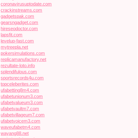
coronavirusuptodate.com
crackinstreams.com
gadgetspak.com
gearsngadget.com
hireseodoctor.com
lapsfit.com
levelup-fast.com
mytreepla.net
pokersimulations.com
replicamanufactory.net
rezultate-loto.info
splendifulous.com
sportsrecords4u.com
topceleberites.com
ufabetting8m4.com
ufabetunionum3.com
ufabetvalueum3.com
ufabetvaultm7.com
ufabetvillageum7.com
ufabetvoicem3.com
waveufabetm4.com
wayang88.net