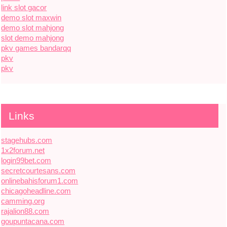
link slot gacor
demo slot maxwin
demo slot mahjong
slot demo mahjong
pkv games bandarqq
pkv
pkv
Links
stagehubs.com
1x2forum.net
login99bet.com
secretcourtesans.com
onlinebahisforum1.com
chicagoheadline.com
camming.org
rajalion88.com
goupuntacana.com