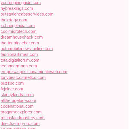
yourengineguide.com
nybreakings.com
outstationcabsservices.com
thekrtagy.com
xchangeindia.com
coolmicrotech.com
dreamhousehack.com
the-techteacher.com
automobilenews-online.com
fashionalltimes.com
totaldigitalforum.com
technoarmaan.com
empresasposicionamientoweb.com
tonybestcosmetics.com
buzznc.com
fxjoiner.com
skinbykindra.com
alltherageface.com
codenational.com
progameexplorer.com
rockislandroastery.com
directselling-pro.com