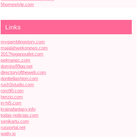
5homestyle.com
Links
mygamblingstory.com
majalahwekonews.com
2017hoganoutlet.com
pelmanec.com
domino99qq.net
directoryoftheweb.com
donttellashton.com
rush3studio.com
roro90.com
herzio.com
in-hi5.com
krainafantasy.info
todas-noticias.com
senikartu.com
rusportal.net
watty.io