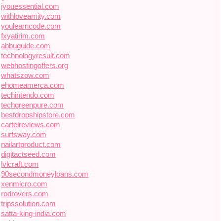
iyouessential.com
withloveamity.com
youlearncode.com
fxyatirim.com
abbuguide.com
technologyresult.com
webhostingoffers.org
whatszow.com
ehomeamerca.com
techintendo.com
techgreenpure.com
bestdropshipstore.com
cartelreviews.com
surfsway.com
nailartproduct.com
digitactseed.com
lvlcraft.com
90secondmoneyloans.com
xenmicro.com
rodrovers.com
tripssolution.com
satta-king-india.com