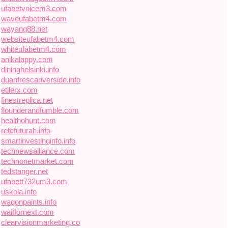
ufabetvoicem3.com
waveufabetm4.com
wayang88.net
websiteufabetm4.com
whiteufabetm4.com
anikalappy.com
dininghelsinki.info
duanfrescariverside.info
etilerx.com
finestreplica.net
flounderandfumble.com
healthohunt.com
retefuturah.info
smartinvestinginfo.info
technewsalliance.com
technonetmarket.com
tedstanger.net
ufabett732um3.com
uskola.info
wagonpaints.info
waitfornext.com
clearvisionmarketing.co