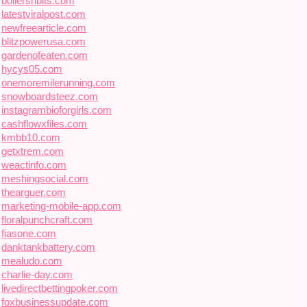
boilersnbits.com
latestviralpost.com
newfreearticle.com
blitzpowerusa.com
gardenofeaten.com
hycys05.com
onemoremilerunning.com
snowboardsteez.com
instagrambioforgirls.com
cashflowxfiles.com
kmbb10.com
getxtrem.com
weactinfo.com
meshingsocial.com
thearguer.com
marketing-mobile-app.com
floralpunchcraft.com
fiasone.com
danktankbattery.com
mealudo.com
charlie-day.com
livedirectbettingpoker.com
foxbusinessupdate.com