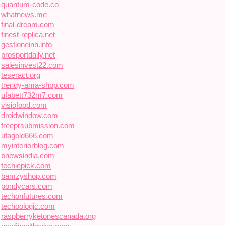
quantum-code.co
whatnews.me
final-dream.com
finest-replica.net
gestioneinh.info
prosportdaily.net
salesinvest22.com
teseract.org
trendy-ama-shop.com
ufabett732m7.com
visiofood.com
droidwindow.com
freeprsubmission.com
ufagold666.com
myinteriorblog.com
bnewsindia.com
techiepick.com
bamzyshop.com
pondycars.com
techonfutures.com
techoologic.com
raspberryketonescanada.org