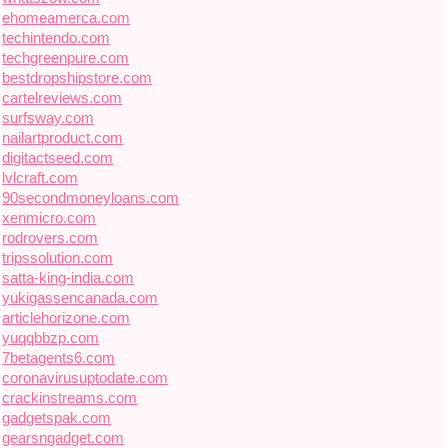
ehomeamerca.com
techintendo.com
techgreenpure.com
bestdropshipstore.com
cartelreviews.com
surfsway.com
nailartproduct.com
digitactseed.com
lvlcraft.com
90secondmoneyloans.com
xenmicro.com
rodrovers.com
tripssolution.com
satta-king-india.com
yukigassencanada.com
articlehorizone.com
yuqqbbzp.com
7betagents6.com
coronavirusuptodate.com
crackinstreams.com
gadgetspak.com
gearsngadget.com