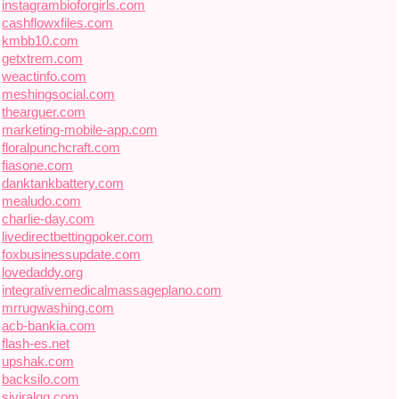
instagrambioforgirls.com
cashflowxfiles.com
kmbb10.com
getxtrem.com
weactinfo.com
meshingsocial.com
thearguer.com
marketing-mobile-app.com
floralpunchcraft.com
fiasone.com
danktankbattery.com
mealudo.com
charlie-day.com
livedirectbettingpoker.com
foxbusinessupdate.com
lovedaddy.org
integrativemedicalmassageplano.com
mrrugwashing.com
acb-bankia.com
flash-es.net
upshak.com
backsilo.com
siviralqq.com