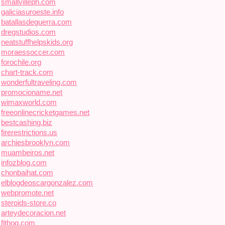
smallvilleph.com
galiciasuroeste.info
batallasdeguerra.com
dregstudios.com
neatstuffhelpskids.org
moraessoccer.com
forochile.org
chart-track.com
wonderfultraveling.com
promocioname.net
wimaxworld.com
freeonlinecricketgames.net
bestcashing.biz
firerestrictions.us
archiesbrooklyn.com
muambeiros.net
infozblog.com
chonbaihat.com
elblogdeoscargonzalez.com
webpromote.net
steroids-store.co
arteydecoracion.net
fithog.com