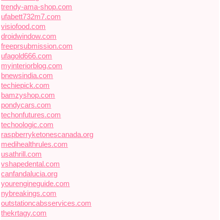
trendy-ama-shop.com
ufabett732m7.com
visiofood.com
droidwindow.com
freeprsubmission.com
ufagold666.com
myinteriorblog.com
bnewsindia.com
techiepick.com
bamzyshop.com
pondycars.com
techonfutures.com
techoologic.com
raspberryketonescanada.org
medihealthrules.com
usathrill.com
vshapedental.com
canfandalucia.org
yourengineguide.com
nybreakings.com
outstationcabsservices.com
thekrtagy.com