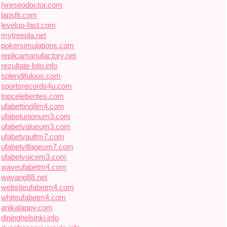
hireseodoctor.com
lapsfit.com
levelup-fast.com
mytreepla.net
pokersimulations.com
replicamanufactory.net
rezultate-loto.info
splendifulous.com
sportsrecords4u.com
topceleberites.com
ufabetting8m4.com
ufabetunionum3.com
ufabetvalueum3.com
ufabetvaultm7.com
ufabetvillageum7.com
ufabetvoicem3.com
waveufabetm4.com
wayang88.net
websiteufabetm4.com
whiteufabetm4.com
anikalappy.com
dininghelsinki.info