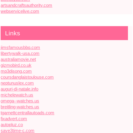
artsandcraftsauthority.com
webservicelive.com
Links
jimsfamousbbq.com
libertywalk-usa.com
australiamovie.net
gizmobird.co.uk
mp3djsong.com
coursdanglaistoulouse.com
neptunuslex.com
auguri-di-natale.info
michelewatch.us
omega--watches.us
breitling-watches.us
tgarnettcentrallautoads.com
fixadvert.com
autopluz.co
save3time-c.com