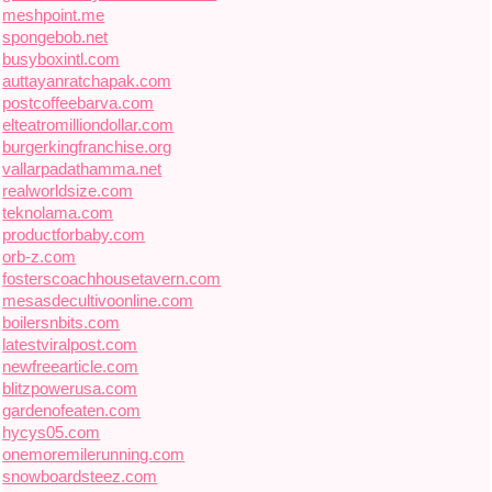
meshpoint.me
spongebob.net
busyboxintl.com
auttayanratchapak.com
postcoffeebarva.com
elteatromilliondollar.com
burgerkingfranchise.org
vallarpadathamma.net
realworldsize.com
teknolama.com
productforbaby.com
orb-z.com
fosterscoachhousetavern.com
mesasdecultivoonline.com
boilersnbits.com
latestviralpost.com
newfreearticle.com
blitzpowerusa.com
gardenofeaten.com
hycys05.com
onemoremilerunning.com
snowboardsteez.com