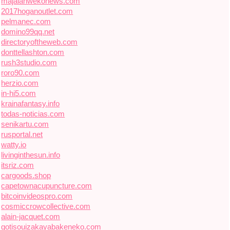
majalahwekonews.com
2017hoganoutlet.com
pelmanec.com
domino99qq.net
directoryoftheweb.com
donttellashton.com
rush3studio.com
roro90.com
herzio.com
in-hi5.com
krainafantasy.info
todas-noticias.com
senikartu.com
rusportal.net
watty.io
livinginthesun.info
itsriz.com
cargoods.shop
capetownacupuncture.com
bitcoinvideospro.com
cosmiccrowcollective.com
alain-jacquet.com
gotisouizakayabakeneko.com