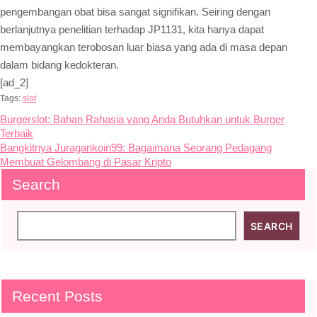
pengembangan obat bisa sangat signifikan. Seiring dengan
berlanjutnya penelitian terhadap JP1131, kita hanya dapat
membayangkan terobosan luar biasa yang ada di masa depan
dalam bidang kedokteran.
[ad_2]
Tags:
slot
Post
Burgerslot: Bahan Rahasia yang Anda Butuhkan untuk Burger
Terbaik
navigation
Bangkitnya Juragankoin99: Bagaimana Seorang Pedagang
Membuat Gelombang di Pasar Kripto
Search
SEARCH
Recent Posts