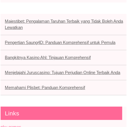
Majestibet: Pengalaman Taruhan Terbaik yang Tidak Boleh Anda
Lewatkan
Pengertian Saung4D: Panduan Komprehensif untuk Pemula
Bangkitnya Kasino Ahl: Tinjauan Komprehensif
Menjelajahi Juruscasino: Tujuan Perjudian Online Terbaik Anda
Memahami Plisbet: Panduan Komprehensif
Links
pkv games