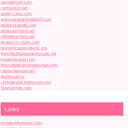
goviralstudy.com
cartourism.net
apple-cores.com
pulserasdeactividad10.com
barbaracarlotti.com
desktopmining.net
inthebleachers.net
lexapro-rx-store.com
buyskincareproducts.org
frenchbulldogpuppyforsale.net
kogamasquid.com
themultiplicationtablechart.com
casinoglamour.org
dextercoin.io
christianarticledirectory.org
5homestyle.com
Links
mygamblingstory.com