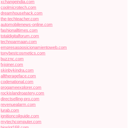
xchangeindia.com
coolmicrotech.com
dreamhousehack.com
the-techteacher.com
automobilenews-online.com
fashionalltimes.com
totaldigitalforum.com
technoarmaan.com
empresasposicionamientoweb.com
tonybestcosmetics.com
buzznc.com
fxjoiner.com
skinbykindra.com
alltherageface.com
codenational.com
progameexplorer.com
rockislandroastery.com
directselling-pro.com
revenuealarm.com
lurab.com
ignitioncoilguide.com
mytechcomputer.com
bioslot168.com