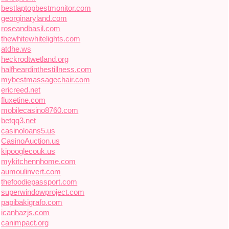
bestlaptopbestmonitor.com
georginaryland.com
roseandbasil.com
thewhitewhitelights.com
atdhe.ws
heckrodtwetland.org
halfheardinthestillness.com
mybestmassagechair.com
ericreed.net
fluxetine.com
mobilecasino8760.com
betqq3.net
casinoloans5.us
CasinoAuction.us
kipooglecouk.us
mykitchennhome.com
aumoulinvert.com
thefoodiepassport.com
superwindowproject.com
papibakigrafo.com
icanhazjs.com
canimpact.org