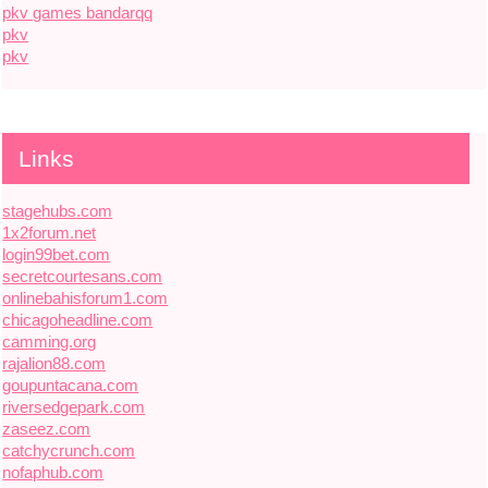
pkv games bandarqq
pkv
pkv
Links
stagehubs.com
1x2forum.net
login99bet.com
secretcourtesans.com
onlinebahisforum1.com
chicagoheadline.com
camming.org
rajalion88.com
goupuntacana.com
riversedgepark.com
zaseez.com
catchycrunch.com
nofaphub.com