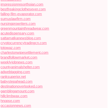
impressionresorthoian.com
bestfreakingclothesever.com
falling-film-evaporator.com
sumuslawfirm.com
nursingprowriters.com
greenmountainthreadwear.com
acutedispensary.com
sattamatkanewsblog.com
cryptocurrencytradingcn.com
totowaz.com
charlestonwipesettlement.com
brandfollowmarket.com
weeklyjobnews.com
countyanimalshelter.com
adwebtagging.com
ranksuperior.net
babystepahead.com
destinationoverlooked.com
gamblingamount.com
hillclimbwax.com
hnopse.com
occasionnews.com