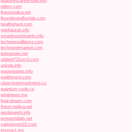
duanfrescariverside.info
etilerx.com
finestreplica.net
flounderandfumble.com
healthohunt.com
retefuturah.info
smartinvestinginfo.info
technewsalliance.com
technonetmarket.com
tedstanger.net
ufabett732um3.com
uskola.info
wagonpaints.info
waitfornext.com
clearvisionmarketing.co
quantum-code.co
whatnews.me
final-dream.com
finest-replica.net
gestioneinh.info
prosportdaily.net
salesinvest22.com
teseract.org