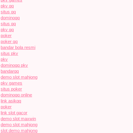
pkv qq
situs qq
dominoqq
situs qq
pkv qq
poker
poker qq
bandar bola resmi
situs pkv
pkv
dominoqq pkv
bandarqq
demo slot mahjong
pkv games
situs poker
dominoqq online
link asikqq
poker
link slot gacor
demo slot maxwin
demo slot mahjong
slot demo mahjong