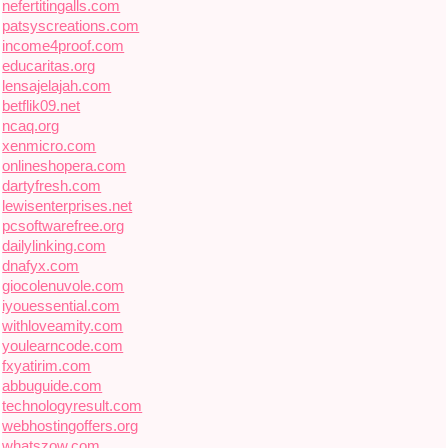
nefertitingalls.com
patsyscreations.com
income4proof.com
educaritas.org
lensajelajah.com
betflik09.net
ncaq.org
xenmicro.com
onlineshopera.com
dartyfresh.com
lewisenterprises.net
pcsoftwarefree.org
dailylinking.com
dnafyx.com
giocolenuvole.com
iyouessential.com
withloveamity.com
youlearncode.com
fxyatirim.com
abbuguide.com
technologyresult.com
webhostingoffers.org
whatszow.com