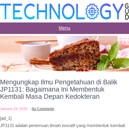
Skip
to
content
Menu
Mengungkap Ilmu Pengetahuan di Balik
JP1131: Bagaimana Ini Membentuk
Kembali Masa Depan Kedokteran
January 28, 2026
No Comments
[ad_1]
JP1131 adalah penemuan ilmiah inovatif yang membentuk kembali