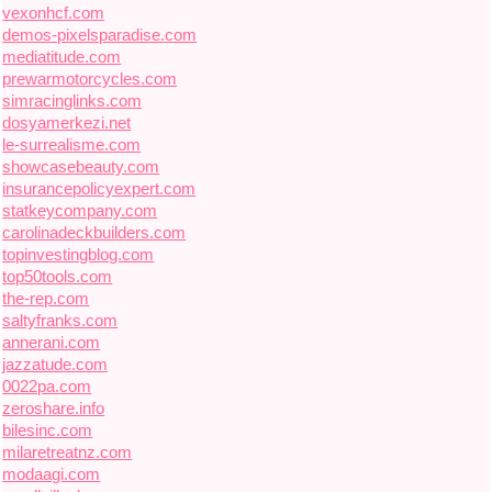
vexonhcf.com
demos-pixelsparadise.com
mediatitude.com
prewarmotorcycles.com
simracinglinks.com
dosyamerkezi.net
le-surrealisme.com
showcasebeauty.com
insurancepolicyexpert.com
statkeycompany.com
carolinadeckbuilders.com
topinvestingblog.com
top50tools.com
the-rep.com
saltyfranks.com
annerani.com
jazzatude.com
0022pa.com
zeroshare.info
bilesinc.com
milaretreatnz.com
modaagi.com