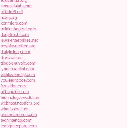
educaritas.org
lensajelajah.com
betflik09.net
ncaq.org
xenmicro.com
onlineshopera.com
dartyfresh.com
lewisenterprises.net
pcsoftwarefree.org
dailylinking.com
dnafyx.com
giocolenuvole.com
iyouessential.com
withloveamity.com
youlearncode.com
fxyatirim.com
abbuguide.com
technologyresult.com
webhostingoffers.org
whatszow.com
ehomeamerca.com
techintendo.com
techgreenpure.com