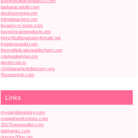
pulserasdeactividad10.com
barbaracarlotti.com
desktopmining.net
inthebleachers.net
lexapro-rx-store.com
buyskincareproducts.org
frenchbulldogpuppyforsale.net
kogamasquid.com
themultiplicationtablechart.com
casinoglamour.org
dextercoin.io
christianarticledirectory.org
5homestyle.com
Links
mygamblingstory.com
majalahwekonews.com
2017hoganoutlet.com
pelmanec.com
domino99qq.net