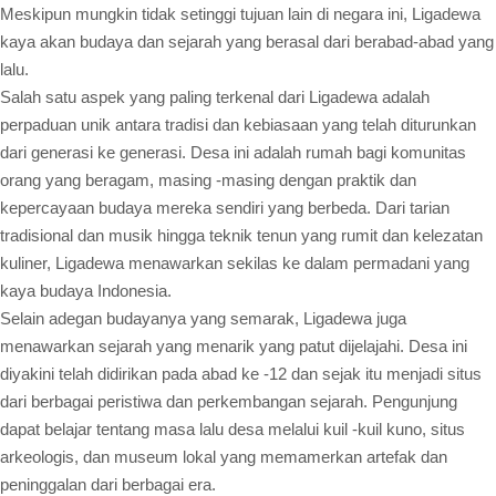
Meskipun mungkin tidak setinggi tujuan lain di negara ini, Ligadewa
kaya akan budaya dan sejarah yang berasal dari berabad-abad yang
lalu.
Salah satu aspek yang paling terkenal dari Ligadewa adalah
perpaduan unik antara tradisi dan kebiasaan yang telah diturunkan
dari generasi ke generasi. Desa ini adalah rumah bagi komunitas
orang yang beragam, masing -masing dengan praktik dan
kepercayaan budaya mereka sendiri yang berbeda. Dari tarian
tradisional dan musik hingga teknik tenun yang rumit dan kelezatan
kuliner, Ligadewa menawarkan sekilas ke dalam permadani yang
kaya budaya Indonesia.
Selain adegan budayanya yang semarak, Ligadewa juga
menawarkan sejarah yang menarik yang patut dijelajahi. Desa ini
diyakini telah didirikan pada abad ke -12 dan sejak itu menjadi situs
dari berbagai peristiwa dan perkembangan sejarah. Pengunjung
dapat belajar tentang masa lalu desa melalui kuil -kuil kuno, situs
arkeologis, dan museum lokal yang memamerkan artefak dan
peninggalan dari berbagai era.