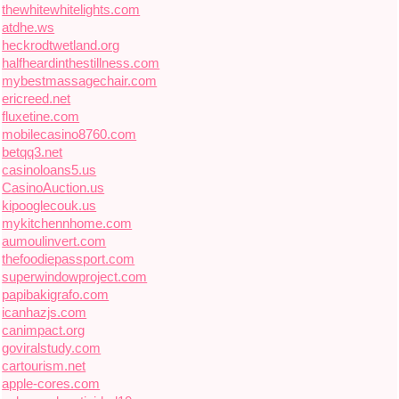
thewhitewhitelights.com
atdhe.ws
heckrodtwetland.org
halfheardinthestillness.com
mybestmassagechair.com
ericreed.net
fluxetine.com
mobilecasino8760.com
betqq3.net
casinoloans5.us
CasinoAuction.us
kipooglecouk.us
mykitchennhome.com
aumoulinvert.com
thefoodiepassport.com
superwindowproject.com
papibakigrafo.com
icanhazjs.com
canimpact.org
goviralstudy.com
cartourism.net
apple-cores.com