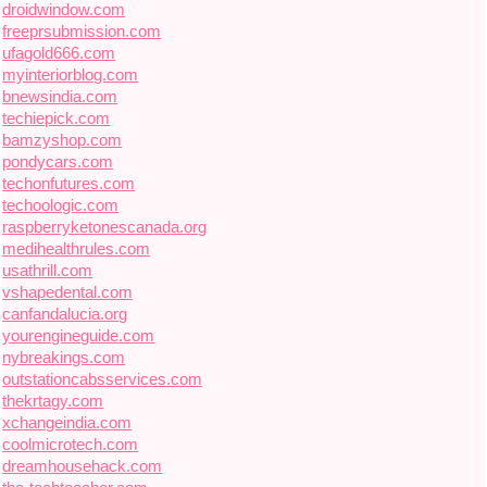
droidwindow.com
freeprsubmission.com
ufagold666.com
myinteriorblog.com
bnewsindia.com
techiepick.com
bamzyshop.com
pondycars.com
techonfutures.com
techoologic.com
raspberryketonescanada.org
medihealthrules.com
usathrill.com
vshapedental.com
canfandalucia.org
yourengineguide.com
nybreakings.com
outstationcabsservices.com
thekrtagy.com
xchangeindia.com
coolmicrotech.com
dreamhousehack.com