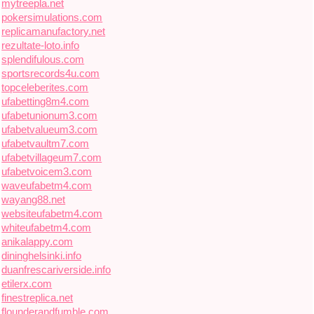
mytreepla.net
pokersimulations.com
replicamanufactory.net
rezultate-loto.info
splendifulous.com
sportsrecords4u.com
topceleberites.com
ufabetting8m4.com
ufabetunionum3.com
ufabetvalueum3.com
ufabetvaultm7.com
ufabetvillageum7.com
ufabetvoicem3.com
waveufabetm4.com
wayang88.net
websiteufabetm4.com
whiteufabetm4.com
anikalappy.com
dininghelsinki.info
duanfrescariverside.info
etilerx.com
finestreplica.net
flounderandfumble.com