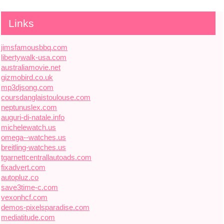
Links
jimsfamousbbq.com
libertywalk-usa.com
australiamovie.net
gizmobird.co.uk
mp3djsong.com
coursdanglaistoulouse.com
neptunuslex.com
auguri-di-natale.info
michelewatch.us
omega--watches.us
breitling-watches.us
tgarnettcentrallautoads.com
fixadvert.com
autopluz.co
save3time-c.com
vexonhcf.com
demos-pixelsparadise.com
mediatitude.com