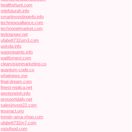
healthohunt.com
retefuturah.info
smartinvestinginfo.info
technewsalliance.com
technonetmarket.com
tedstanger.net
ufabett732um3.com
uskola.info
wagonpaints.info
waitfornext.com
clearvisionmarketing.co
quantum-code.co
whatnews.me
final-dream.com
finest-replica.net
gestioneinh.info
prosportdaily.net
salesinvest22.com
teseract.org
trendy-ama-shop.com
ufabett732m7.com
visiofood.com