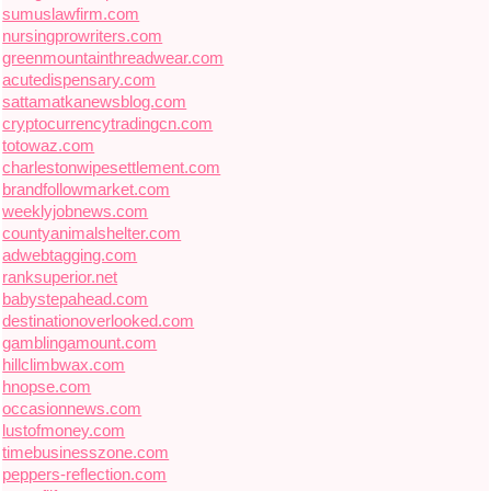
sumuslawfirm.com
nursingprowriters.com
greenmountainthreadwear.com
acutedispensary.com
sattamatkanewsblog.com
cryptocurrencytradingcn.com
totowaz.com
charlestonwipesettlement.com
brandfollowmarket.com
weeklyjobnews.com
countyanimalshelter.com
adwebtagging.com
ranksuperior.net
babystepahead.com
destinationoverlooked.com
gamblingamount.com
hillclimbwax.com
hnopse.com
occasionnews.com
lustofmoney.com
timebusinesszone.com
peppers-reflection.com