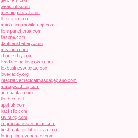
getxtrem.com
weactinfo.com
meshingsocial.com
thearguer.com
marketing-mobile-app.com
floralpunchcraft.com
fiasone.com
danktankbattery.com
mealudo.com
charlie-day.com
livedirectbettingpoker.com
foxbusinessupdate.com
lovedaddy.org
integrativemedicalmassageplano.com
mrrugwashing.com
acb-bankia.com
flash-es.net
upshak.com
backsilo.com
siviralqq.com
impressionresorthoian.com
bestfreakingclothesever.com
falling-film-evaporator.com