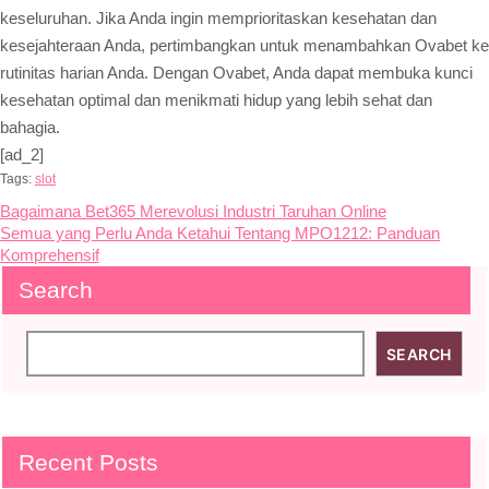
keseluruhan. Jika Anda ingin memprioritaskan kesehatan dan
kesejahteraan Anda, pertimbangkan untuk menambahkan Ovabet ke
rutinitas harian Anda. Dengan Ovabet, Anda dapat membuka kunci
kesehatan optimal dan menikmati hidup yang lebih sehat dan
bahagia.
[ad_2]
Tags:
slot
Post
Bagaimana Bet365 Merevolusi Industri Taruhan Online
Semua yang Perlu Anda Ketahui Tentang MPO1212: Panduan
navigation
Komprehensif
Search
SEARCH
Recent Posts