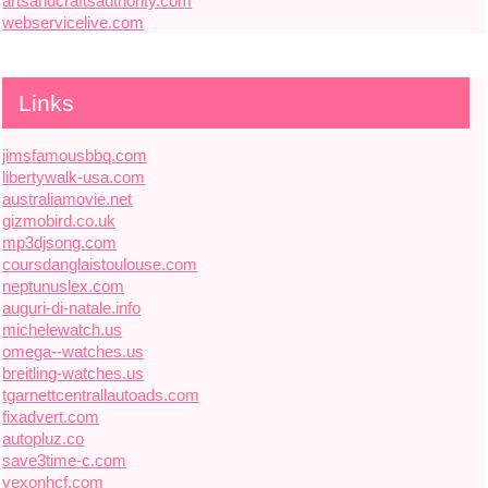
artsandcraftsauthority.com
webservicelive.com
Links
jimsfamousbbq.com
libertywalk-usa.com
australiamovie.net
gizmobird.co.uk
mp3djsong.com
coursdanglaistoulouse.com
neptunuslex.com
auguri-di-natale.info
michelewatch.us
omega--watches.us
breitling-watches.us
tgarnettcentrallautoads.com
fixadvert.com
autopluz.co
save3time-c.com
vexonhcf.com