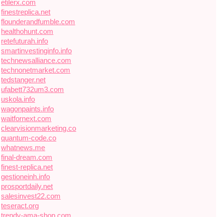
etilerx.com
finestreplica.net
flounderandfumble.com
healthohunt.com
retefuturah.info
smartinvestinginfo.info
technewsalliance.com
technonetmarket.com
tedstanger.net
ufabett732um3.com
uskola.info
wagonpaints.info
waitfornext.com
clearvisionmarketing.co
quantum-code.co
whatnews.me
final-dream.com
finest-replica.net
gestioneinh.info
prosportdaily.net
salesinvest22.com
teseract.org
trendy-ama-shop.com