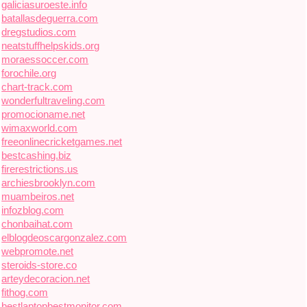
galiciasuroeste.info
batallasdeguerra.com
dregstudios.com
neatstuffhelpskids.org
moraessoccer.com
forochile.org
chart-track.com
wonderfultraveling.com
promocioname.net
wimaxworld.com
freeonlinecricketgames.net
bestcashing.biz
firerestrictions.us
archiesbrooklyn.com
muambeiros.net
infozblog.com
chonbaihat.com
elblogdeoscargonzalez.com
webpromote.net
steroids-store.co
arteydecoracion.net
fithog.com
bestlaptopbestmonitor.com