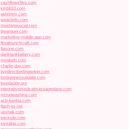
cashflowxfiles.com
kmbb10.com
getxtrem.com
weactinfo.com
meshingsocial.com
thearguer.com
marketing-mobile-app.com
floralpunchcraft.com
fiasone.com
danktankbattery.com
mealudo.com
charlie-day.com
livedirectbettingpoker.com
foxbusinessupdate.com
lovedaddy.org
integrativemedicalmassageplano.com
mrrugwashing.com
acb-bankia.com
flash-es.net
upshak.com
backsilo.com
siviralqq.com