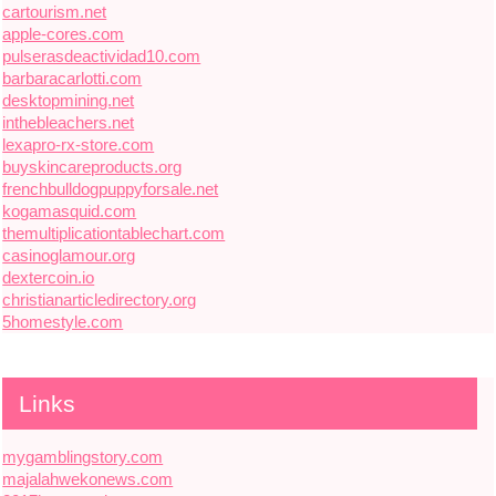
cartourism.net
apple-cores.com
pulserasdeactividad10.com
barbaracarlotti.com
desktopmining.net
inthebleachers.net
lexapro-rx-store.com
buyskincareproducts.org
frenchbulldogpuppyforsale.net
kogamasquid.com
themultiplicationtablechart.com
casinoglamour.org
dextercoin.io
christianarticledirectory.org
5homestyle.com
Links
mygamblingstory.com
majalahwekonews.com