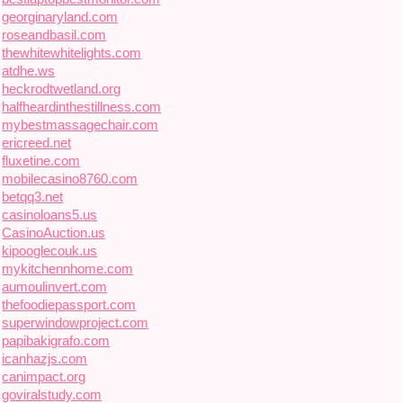
georginaryland.com
roseandbasil.com
thewhitewhitelights.com
atdhe.ws
heckrodtwetland.org
halfheardinthestillness.com
mybestmassagechair.com
ericreed.net
fluxetine.com
mobilecasino8760.com
betqq3.net
casinoloans5.us
CasinoAuction.us
kipooglecouk.us
mykitchennhome.com
aumoulinvert.com
thefoodiepassport.com
superwindowproject.com
papibakigrafo.com
icanhazjs.com
canimpact.org
goviralstudy.com