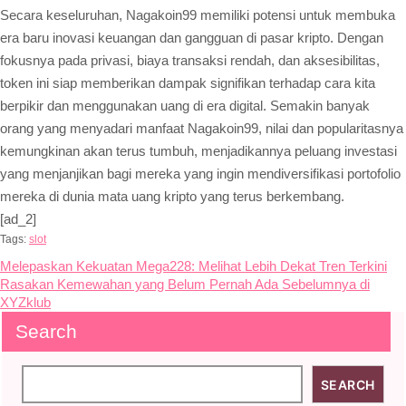
Secara keseluruhan, Nagakoin99 memiliki potensi untuk membuka
era baru inovasi keuangan dan gangguan di pasar kripto. Dengan
fokusnya pada privasi, biaya transaksi rendah, dan aksesibilitas,
token ini siap memberikan dampak signifikan terhadap cara kita
berpikir dan menggunakan uang di era digital. Semakin banyak
orang yang menyadari manfaat Nagakoin99, nilai dan popularitasnya
kemungkinan akan terus tumbuh, menjadikannya peluang investasi
yang menjanjikan bagi mereka yang ingin mendiversifikasi portofolio
mereka di dunia mata uang kripto yang terus berkembang.
[ad_2]
Tags:
slot
Post
Melepaskan Kekuatan Mega228: Melihat Lebih Dekat Tren Terkini
Rasakan Kemewahan yang Belum Pernah Ada Sebelumnya di
navigation
XYZklub
Search
SEARCH