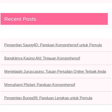
Recent Posts
Pengertian Saung4D: Panduan Komprehensif untuk Pemula
Bangkitnya Kasino Ahl: Tinjauan Komprehensif
Menjelajahi Juruscasino: Tujuan Perjudian Online Terbaik Anda
Memahami Plisbet: Panduan Komprehensif
Pengertian Bunga99: Panduan Lengkap untuk Pemula