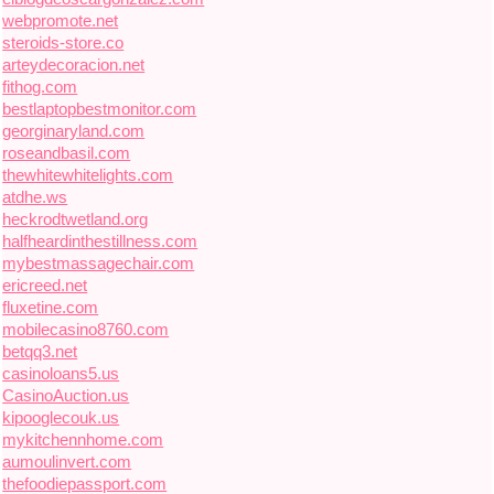
webpromote.net
steroids-store.co
arteydecoracion.net
fithog.com
bestlaptopbestmonitor.com
georginaryland.com
roseandbasil.com
thewhitewhitelights.com
atdhe.ws
heckrodtwetland.org
halfheardinthestillness.com
mybestmassagechair.com
ericreed.net
fluxetine.com
mobilecasino8760.com
betqq3.net
casinoloans5.us
CasinoAuction.us
kipooglecouk.us
mykitchennhome.com
aumoulinvert.com
thefoodiepassport.com