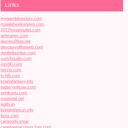
Links
mygamblingstory.com
majalahwekonews.com
2017hoganoutlet.com
pelmanec.com
domino99qq.net
directoryoftheweb.com
donttellashton.com
rush3studio.com
roro90.com
herzio.com
in-hi5.com
krainafantasy.info
todas-noticias.com
senikartu.com
rusportal.net
watty.io
livinginthesun.info
itsriz.com
cargoods.shop
capetownacupuncture.com