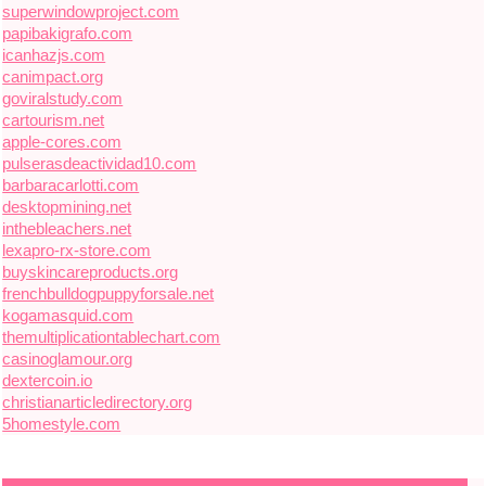
superwindowproject.com
papibakigrafo.com
icanhazjs.com
canimpact.org
goviralstudy.com
cartourism.net
apple-cores.com
pulserasdeactividad10.com
barbaracarlotti.com
desktopmining.net
inthebleachers.net
lexapro-rx-store.com
buyskincareproducts.org
frenchbulldogpuppyforsale.net
kogamasquid.com
themultiplicationtablechart.com
casinoglamour.org
dextercoin.io
christianarticledirectory.org
5homestyle.com