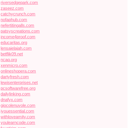
riversedgepark.com
zaseez.com
catchycrunch.com
nofaphub.com
nefertitingalls.com
patsyscreations.com
income4proof.com
educaritas.org
lensajelajah.com
betflik09.net
ncaq.org
xenmicro.com
onlineshopera.com
dartyfresh.com
lewisenterprises.net
pcsoftwarefree.org
dailylinking.com
dnafyx.com
giocolenuvole.com
iyouessential.com
withloveamity.com
youlearncode.com