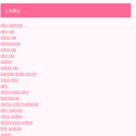
Links
pkv games
pkv qq
situs qq
dominoqq
situs qq
pkv qq
poker
poker qq
bandar bola resmi
situs pkv
pkv
dominoqq pkv
bandarqq
demo slot mahjong
pkv games
situs poker
dominoqq online
link asikqq
poker