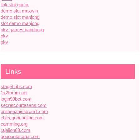
link slot gacor
demo slot maxwin
demo slot mahjong
slot demo mahjong
pkv games bandarqq
pkv
pkv
Links
stagehubs.com
1x2forum.net
login99bet.com
secretcourtesans.com
onlinebahisforum1.com
chicagoheadline.com
camming.org
rajalion88.com
goupuntacana.com