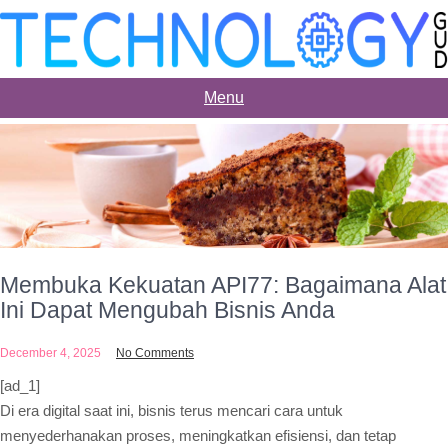
Skip
to
content
Menu
Membuka Kekuatan API77: Bagaimana Alat
Ini Dapat Mengubah Bisnis Anda
December 4, 2025
No Comments
[ad_1]
Di era digital saat ini, bisnis terus mencari cara untuk
menyederhanakan proses, meningkatkan efisiensi, dan tetap