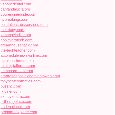
vshapedental.com
canfandalucia.org
yourengineguide.com
nybreakings.com
outstationcabsservices.com
thekrtagy.com
xchangeindia.com
coolmicrotech.com
dreamhousehack.com
the-techteacher.com
automobilenews-online.com
fashionalltimes.com
totaldigitalforum.com
technoarmaan.com
empresasposicionamientoweb.com
tonybestcosmetics.com
buzznc.com
fxjoiner.com
skinbykindra.com
alltherageface.com
codenational.com
progameexplorer.com