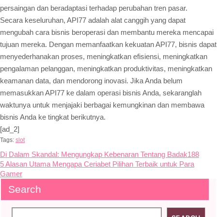
persaingan dan beradaptasi terhadap perubahan tren pasar.
Secara keseluruhan, API77 adalah alat canggih yang dapat
mengubah cara bisnis beroperasi dan membantu mereka mencapai
tujuan mereka. Dengan memanfaatkan kekuatan API77, bisnis dapat
menyederhanakan proses, meningkatkan efisiensi, meningkatkan
pengalaman pelanggan, meningkatkan produktivitas, meningkatkan
keamanan data, dan mendorong inovasi. Jika Anda belum
memasukkan API77 ke dalam operasi bisnis Anda, sekaranglah
waktunya untuk menjajaki berbagai kemungkinan dan membawa
bisnis Anda ke tingkat berikutnya.
[ad_2]
Tags:
slot
Post
Di Dalam Skandal: Mengungkap Kebenaran Tentang Badak188
5 Alasan Utama Mengapa Ceriabet Pilihan Terbaik untuk Para
navigation
Gamer
Search