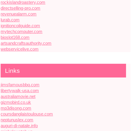
rockislandroastery.com
directselling-pro.com
revenuealarm.com
lurab.com
ignitioncoilguide.com
mytechcomputer.com
bioslot168.com
artsandcraftsauthority.com
webservicelive.com
Links
jimsfamousbbq.com
libertywalk-usa.com
australiamovie.net
gizmobird.co.uk
mp3djsong.com
coursdanglaistoulouse.com
neptunuslex.com
auguri-di-natale.info