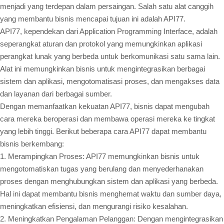
menjadi yang terdepan dalam persaingan. Salah satu alat canggih
yang membantu bisnis mencapai tujuan ini adalah API77.
API77, kependekan dari Application Programming Interface, adalah
seperangkat aturan dan protokol yang memungkinkan aplikasi
perangkat lunak yang berbeda untuk berkomunikasi satu sama lain.
Alat ini memungkinkan bisnis untuk mengintegrasikan berbagai
sistem dan aplikasi, mengotomatisasi proses, dan mengakses data
dan layanan dari berbagai sumber.
Dengan memanfaatkan kekuatan API77, bisnis dapat mengubah
cara mereka beroperasi dan membawa operasi mereka ke tingkat
yang lebih tinggi. Berikut beberapa cara API77 dapat membantu
bisnis berkembang:
1. Merampingkan Proses: API77 memungkinkan bisnis untuk
mengotomatiskan tugas yang berulang dan menyederhanakan
proses dengan menghubungkan sistem dan aplikasi yang berbeda.
Hal ini dapat membantu bisnis menghemat waktu dan sumber daya,
meningkatkan efisiensi, dan mengurangi risiko kesalahan.
2. Meningkatkan Pengalaman Pelanggan: Dengan mengintegrasikan