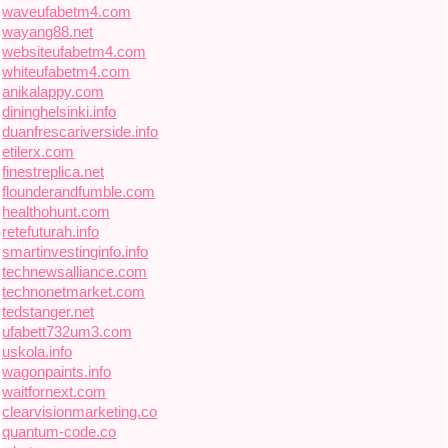
waveufabetm4.com
wayang88.net
websiteufabetm4.com
whiteufabetm4.com
anikalappy.com
dininghelsinki.info
duanfrescariverside.info
etilerx.com
finestreplica.net
flounderandfumble.com
healthohunt.com
retefuturah.info
smartinvestinginfo.info
technewsalliance.com
technonetmarket.com
tedstanger.net
ufabett732um3.com
uskola.info
wagonpaints.info
waitfornext.com
clearvisionmarketing.co
quantum-code.co