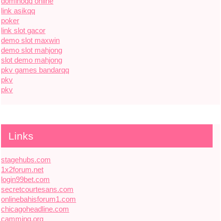
dominoqq online
link asikqq
poker
link slot gacor
demo slot maxwin
demo slot mahjong
slot demo mahjong
pkv games bandarqq
pkv
pkv
Links
stagehubs.com
1x2forum.net
login99bet.com
secretcourtesans.com
onlinebahisforum1.com
chicagoheadline.com
camming.org