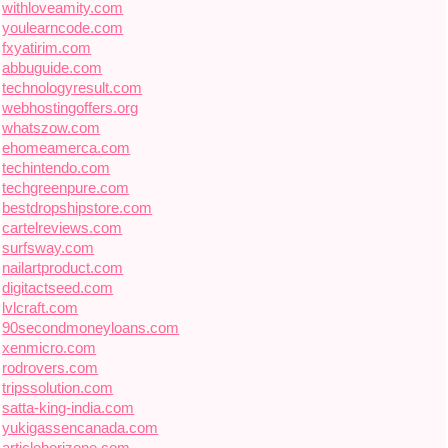
withloveamity.com
youlearncode.com
fxyatirim.com
abbuguide.com
technologyresult.com
webhostingoffers.org
whatszow.com
ehomeamerca.com
techintendo.com
techgreenpure.com
bestdropshipstore.com
cartelreviews.com
surfsway.com
nailartproduct.com
digitactseed.com
lvlcraft.com
90secondmoneyloans.com
xenmicro.com
rodrovers.com
tripssolution.com
satta-king-india.com
yukigassencanada.com
articlehorizone.com