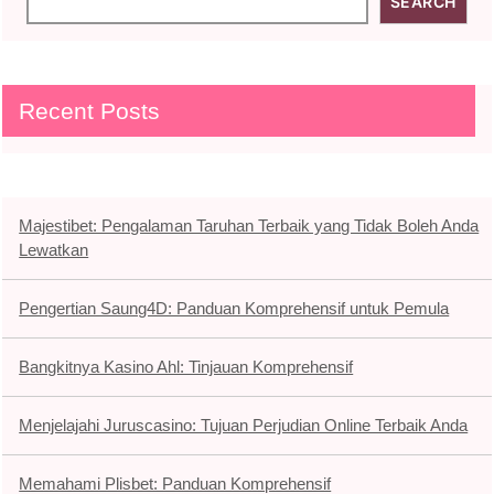
SEARCH
Recent Posts
Majestibet: Pengalaman Taruhan Terbaik yang Tidak Boleh Anda
Lewatkan
Pengertian Saung4D: Panduan Komprehensif untuk Pemula
Bangkitnya Kasino Ahl: Tinjauan Komprehensif
Menjelajahi Juruscasino: Tujuan Perjudian Online Terbaik Anda
Memahami Plisbet: Panduan Komprehensif