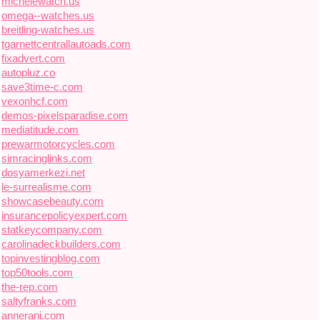
michelewatch.us
omega--watches.us
breitling-watches.us
tgarnettcentrallautoads.com
fixadvert.com
autopluz.co
save3time-c.com
vexonhcf.com
demos-pixelsparadise.com
mediatitude.com
prewarmotorcycles.com
simracinglinks.com
dosyamerkezi.net
le-surrealisme.com
showcasebeauty.com
insurancepolicyexpert.com
statkeycompany.com
carolinadeckbuilders.com
topinvestingblog.com
top50tools.com
the-rep.com
saltyfranks.com
annerani.com