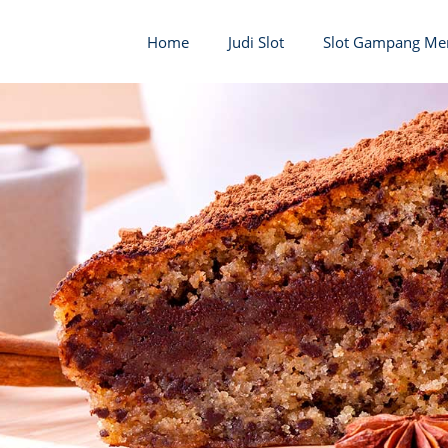
Home
Judi Slot
Slot Gampang Me