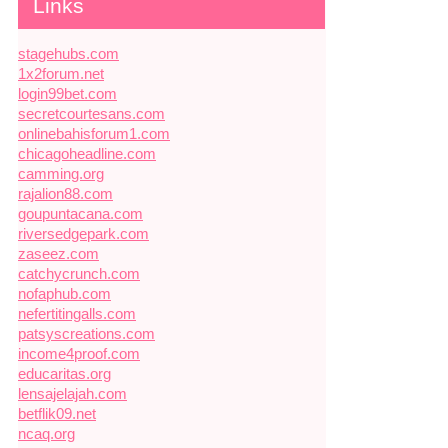
Links
stagehubs.com
1x2forum.net
login99bet.com
secretcourtesans.com
onlinebahisforum1.com
chicagoheadline.com
camming.org
rajalion88.com
goupuntacana.com
riversedgepark.com
zaseez.com
catchycrunch.com
nofaphub.com
nefertitingalls.com
patsyscreations.com
income4proof.com
educaritas.org
lensajelajah.com
betflik09.net
ncaq.org