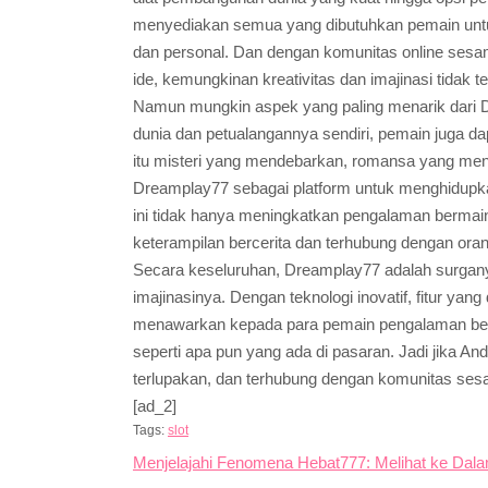
menyediakan semua yang dibutuhkan pemain unt
dan personal. Dan dengan komunitas online sesa
ide, kemungkinan kreativitas dan imajinasi tidak t
Namun mungkin aspek yang paling menarik dari D
dunia dan petualangannya sendiri, pemain juga da
itu misteri yang mendebarkan, romansa yang men
Dreamplay77 sebagai platform untuk menghidupka
ini tidak hanya meningkatkan pengalaman ber
keterampilan bercerita dan terhubung dengan ora
Secara keseluruhan, Dreamplay77 adalah surgany
imajinasinya. Dengan teknologi inovatif, fitur ya
menawarkan kepada para pemain pengalaman ber
seperti apa pun yang ada di pasaran. Jadi jika And
terlupakan, dan terhubung dengan komunitas se
[ad_2]
Tags:
slot
Post
Menjelajahi Fenomena Hebat777: Melihat ke Dala