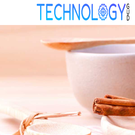
Skip
to
content