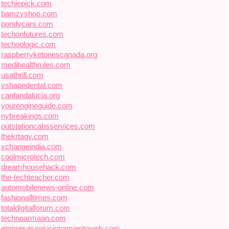
techiepick.com
bamzyshop.com
pondycars.com
techonfutures.com
techoologic.com
raspberryketonescanada.org
medihealthrules.com
usathrill.com
vshapedental.com
canfandalucia.org
yourengineguide.com
nybreakings.com
outstationcabsservices.com
thekrtagy.com
xchangeindia.com
coolmicrotech.com
dreamhousehack.com
the-techteacher.com
automobilenews-online.com
fashionalltimes.com
totaldigitalforum.com
technoarmaan.com
empresasposicionamientoweb.com