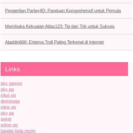
Pengertian Parlay4D: Panduan Komprehensif untuk Pemula
Membuka Kekuatan Atlas123: Tip dan Trik untuk Sukses
Aladdin666: Enigma Troll Paling Terkenal di Internet
Links
pkv games
pkv qq
situs qq
dominoqq
situs qq
pkv qq
poker
poker qq
bandar bola resmi