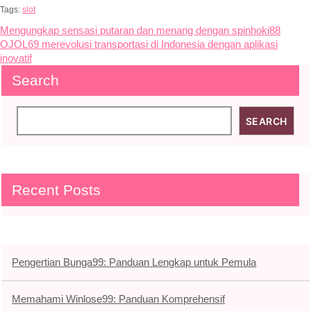
Tags:
slot
Post
Mengungkap sensasi putaran dan menang dengan spinhoki88
OJOL69 merevolusi transportasi di Indonesia dengan aplikasi
navigation
inovatif
Search
SEARCH
Recent Posts
Pengertian Bunga99: Panduan Lengkap untuk Pemula
Memahami Winlose99: Panduan Komprehensif