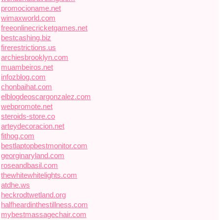
promocioname.net
wimaxworld.com
freeonlinecricketgames.net
bestcashing.biz
firerestrictions.us
archiesbrooklyn.com
muambeiros.net
infozblog.com
chonbaihat.com
elblogdeoscargonzalez.com
webpromote.net
steroids-store.co
arteydecoracion.net
fithog.com
bestlaptopbestmonitor.com
georginaryland.com
roseandbasil.com
thewhitewhitelights.com
atdhe.ws
heckrodtwetland.org
halfheardinthestillness.com
mybestmassagechair.com