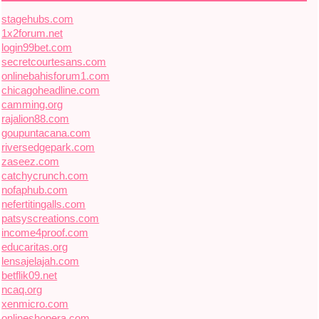
stagehubs.com
1x2forum.net
login99bet.com
secretcourtesans.com
onlinebahisforum1.com
chicagoheadline.com
camming.org
rajalion88.com
goupuntacana.com
riversedgepark.com
zaseez.com
catchycrunch.com
nofaphub.com
nefertitingalls.com
patsyscreations.com
income4proof.com
educaritas.org
lensajelajah.com
betflik09.net
ncaq.org
xenmicro.com
onlineshopera.com