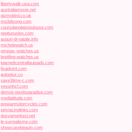
libertywalk-usa.com
australiamovie.net
gizmobird.co.uk
mp3djsong.com
coursdanglaistoulouse.com
neptunuslex.com
auguri-di-natale.info
michelewatch.us
omega--watches.us
breitling-watches.us
tgarnettcentrallautoads.com
fixadvert.com
autopluz.co
save3time-c.com
vexonhcf.com
demos-pixelsparadise.com
mediatitude.com
prewarmotorcycles.com
simracinglinks.com
dosyamerkezi.net
le-surrealisme.com
showcasebeauty.com