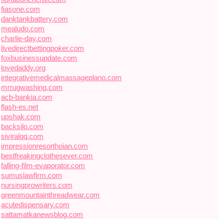
fiasone.com
danktankbattery.com
mealudo.com
charlie-day.com
livedirectbettingpoker.com
foxbusinessupdate.com
lovedaddy.org
integrativemedicalmassageplano.com
mrrugwashing.com
acb-bankia.com
flash-es.net
upshak.com
backsilo.com
siviralqq.com
impressionresorthoian.com
bestfreakingclothesever.com
falling-film-evaporator.com
sumuslawfirm.com
nursingprowriters.com
greenmountainthreadwear.com
acutedispensary.com
sattamatkanewsblog.com