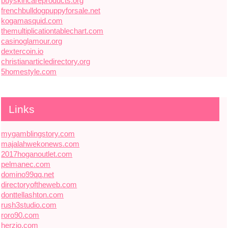
buyskincareproducts.org
frenchbulldogpuppyforsale.net
kogamasquid.com
themultiplicationtablechart.com
casinoglamour.org
dextercoin.io
christianarticledirectory.org
5homestyle.com
Links
mygamblingstory.com
majalahwekonews.com
2017hoganoutlet.com
pelmanec.com
domino99qq.net
directoryoftheweb.com
donttellashton.com
rush3studio.com
roro90.com
herzio.com