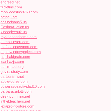
ericreed.net
fluxetine.com
mobilecasino8760.com
betqq3.net
casinoloans5.us
CasinoAuction.us
kipooglecouk.us
mykitchennhome.com
aumoulinvert.com
thefoodiepassport.com
superwindowproject.com
papibakigrafo.com
icanhazjs.com
canimpact.org
goviralstudy.com
cartourism.net
apple-cores.com
pulserasdeactividad10.com
barbaracarlotti.com
desktopmining.net
inthebleachers.net
lexapro-rx-store.com