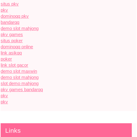
situs pkv
pkv
dominoqq pkv
bandarqq
demo slot mahjong
pkv games
situs poker
dominoqq online
link asikqq
poker
link slot gacor
demo slot maxwin
demo slot mahjong
slot demo mahjong
pkv games bandarqq
pkv
pkv
Links