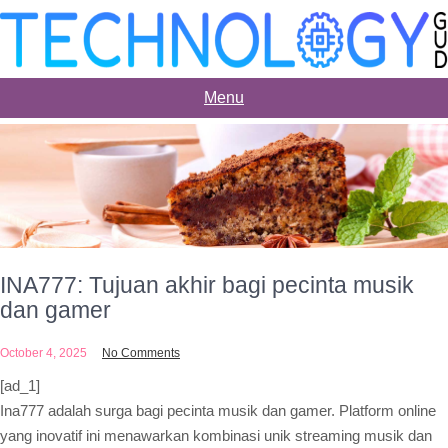
Skip
to
content
Menu
INA777: Tujuan akhir bagi pecinta musik
dan gamer
October 4, 2025
No Comments
[ad_1]
Ina777 adalah surga bagi pecinta musik dan gamer. Platform online
yang inovatif ini menawarkan kombinasi unik streaming musik dan