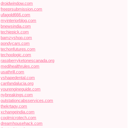
droidwindow.com
freeprsubmission.com
ufagold666.com
myinteriorblog.com
bnewsindia.com
techiepick.com
bamzyshop.com
pondycars.com
techonfutures.com
techoologic.com
raspberryketonescanada.org
medihealthrules.com
usathrill.com
vshapedental.com
canfandalucia.org
yourengineguide.com
nybreakings.com
outstationcabsservices.com
thekrtagy.com
xchangeindia.com
coolmicrotech.com
dreamhousehack.com