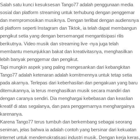
Salah satu kunci kesuksesan Tango77 adalah penggunaan media
sosial dan platform streaming untuk terhubung dengan penggemar
dan mempromosikan musiknya. Dengan terlibat dengan audiensnya
di platform seperti Instagram dan Tiktok, ia telah dapat membangun
pengikut setia yang dengan bersemangat mengantisipasi rilis
berikutnya. Video musik dan streaming live -nya juga telah
membantu menunjukkan bakat dan kreativitasnya, menghasilkan
lebih banyak penggemar dan pengikut.
Tapi mungkin aspek yang paling mengesankan dari kebangkitan
Tango77 adalah ketenaran adalah komitmennya untuk tetap setia
pada akarnya. Terlepas dari keberhasilan dan pengakuan yang baru
ditemukannya, ia terus menghasilkan musik secara mandiri dan
dengan caranya sendiri. Dia menghargai kebebasan dan keaslian
kreatif di atas segalanya, dan para penggemarnya menghargainya
karenanya.
Karena Tango77 terus tumbuh dan berkembang sebagai seorang
seniman, jelas bahwa ia adalah contoh yang bersinar dari kekuatan
internet untuk mendemokratisasi industri musik. Dengan kerja keras,