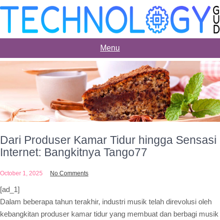
Skip
to
content
Menu
Dari Produser Kamar Tidur hingga Sensasi
Internet: Bangkitnya Tango77
October 1, 2025
No Comments
[ad_1]
Dalam beberapa tahun terakhir, industri musik telah direvolusi oleh
kebangkitan produser kamar tidur yang membuat dan berbagi musik