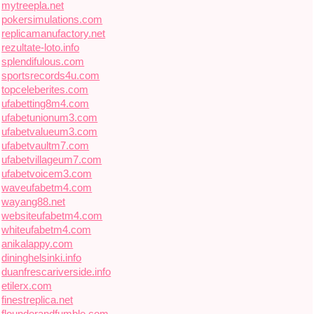
mytreepla.net
pokersimulations.com
replicamanufactory.net
rezultate-loto.info
splendifulous.com
sportsrecords4u.com
topceleberites.com
ufabetting8m4.com
ufabetunionum3.com
ufabetvalueum3.com
ufabetvaultm7.com
ufabetvillageum7.com
ufabetvoicem3.com
waveufabetm4.com
wayang88.net
websiteufabetm4.com
whiteufabetm4.com
anikalappy.com
dininghelsinki.info
duanfrescariverside.info
etilerx.com
finestreplica.net
flounderandfumble.com