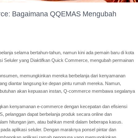
erce: Bagaimana QQEMAS Mengubah
belanja selama bertahun-tahun, namun kini ada pemain baru di kota
i Seluler yang Diaktifkan Quick Commerce, mengubah permainan
 konsumen, memungkinkan mereka berbelanja dari kenyamanan
ang diantar langsung ke depan pintu rumah mereka. Namun,
ebutuhan akan kepuasan instan, Q-commerce membawa segalanya
kan kenyamanan e-commerce dengan kecepatan dan efisiensi
pelanggan dapat berbelanja produk secara online dan
lam hitungan jam, atau bahkan menit dalam beberapa kasus.
ada aplikasi seluler. Dengan maraknya ponsel pintar dan
ngembangkan aplikasi ramah pengguna yang memungkinkan