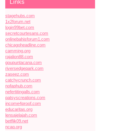
Links
stagehubs.com
1x2forum.net
login99bet.com
secretcourtesans.com
onlinebahisforum1.com
chicagoheadline.com
camming.org
rajalion88.com
goupuntacana.com
riversedgepark.com
zaseez.com
catchycrunch.com
nofaphub.com
nefertitingalls.com
patsyscreations.com
income4proof.com
educaritas.org
lensajelajah.com
betflik09.net
ncaq.org