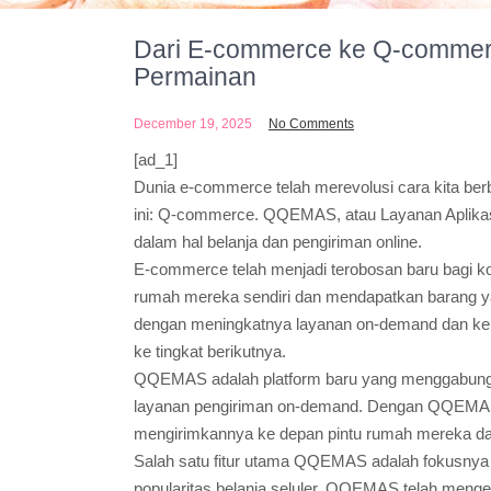
Dari E-commerce ke Q-comm
Permainan
December 19, 2025
No Comments
[ad_1]
Dunia e-commerce telah merevolusi cara kita ber
ini: Q-commerce. QQEMAS, atau Layanan Aplikas
dalam hal belanja dan pengiriman online.
E-commerce telah menjadi terobosan baru bagi
rumah mereka sendiri dan mendapatkan barang y
dengan meningkatnya layanan on-demand dan k
ke tingkat berikutnya.
QQEMAS adalah platform baru yang menggabung
layanan pengiriman on-demand. Dengan QQEMAS, 
mengirimkannya ke depan pintu rumah mereka da
Salah satu fitur utama QQEMAS adalah fokusnya p
popularitas belanja seluler, QQEMAS telah me