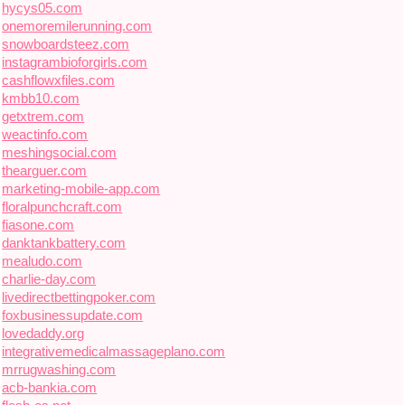
hycys05.com
onemoremilerunning.com
snowboardsteez.com
instagrambioforgirls.com
cashflowxfiles.com
kmbb10.com
getxtrem.com
weactinfo.com
meshingsocial.com
thearguer.com
marketing-mobile-app.com
floralpunchcraft.com
fiasone.com
danktankbattery.com
mealudo.com
charlie-day.com
livedirectbettingpoker.com
foxbusinessupdate.com
lovedaddy.org
integrativemedicalmassageplano.com
mrrugwashing.com
acb-bankia.com