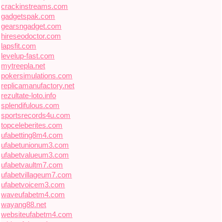
crackinstreams.com
gadgetspak.com
gearsngadget.com
hireseodoctor.com
lapsfit.com
levelup-fast.com
mytreepla.net
pokersimulations.com
replicamanufactory.net
rezultate-loto.info
splendifulous.com
sportsrecords4u.com
topceleberites.com
ufabetting8m4.com
ufabetunionum3.com
ufabetvalueum3.com
ufabetvaultm7.com
ufabetvillageum7.com
ufabetvoicem3.com
waveufabetm4.com
wayang88.net
websiteufabetm4.com