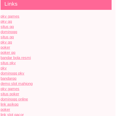
Links
pkv games
pkv qq
situs qq
dominoqq
situs qq
pkv qq
poker
poker qq
bandar bola resmi
situs pkv
pkv
dominoqq pkv
bandarqq
demo slot mahjong
pkv games
situs poker
dominoqq online
link asikqq
poker
link slot gacor