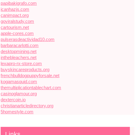
papibakigrafo.com
icanhazjs.com
canimpact.org
goviralstudy.com
cartourism.net
apple-cores.com
pulserasdeactividad10.com
barbaracarlotti.com
desktopmining.net
inthebleachers.net
lexapro-rx-store.com
buyskincareproducts.org
frenchbulldogpuppyforsale.net
kogamasquid.com
themultiplicationtablechart.com
casinoglamour.org
dextercoin.io
christianarticledirectory.org
5homestyle.com
Links