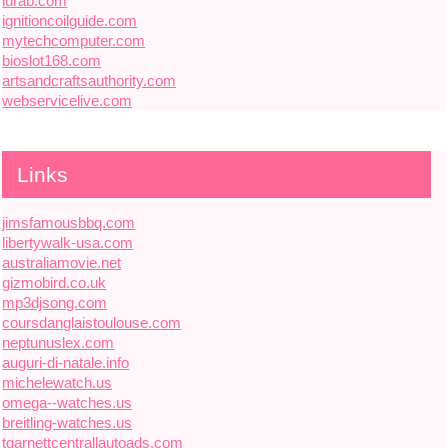
lurab.com
ignitioncoilguide.com
mytechcomputer.com
bioslot168.com
artsandcraftsauthority.com
webservicelive.com
Links
jimsfamousbbq.com
libertywalk-usa.com
australiamovie.net
gizmobird.co.uk
mp3djsong.com
coursdanglaistoulouse.com
neptunuslex.com
auguri-di-natale.info
michelewatch.us
omega--watches.us
breitling-watches.us
tgarnettcentrallautoads.com