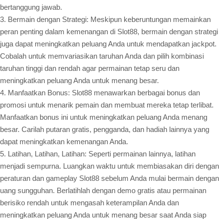
bertanggung jawab.
3. Bermain dengan Strategi: Meskipun keberuntungan memainkan
peran penting dalam kemenangan di Slot88, bermain dengan strategi
juga dapat meningkatkan peluang Anda untuk mendapatkan jackpot.
Cobalah untuk memvariasikan taruhan Anda dan pilih kombinasi
taruhan tinggi dan rendah agar permainan tetap seru dan
meningkatkan peluang Anda untuk menang besar.
4. Manfaatkan Bonus: Slot88 menawarkan berbagai bonus dan
promosi untuk menarik pemain dan membuat mereka tetap terlibat.
Manfaatkan bonus ini untuk meningkatkan peluang Anda menang
besar. Carilah putaran gratis, pengganda, dan hadiah lainnya yang
dapat meningkatkan kemenangan Anda.
5. Latihan, Latihan, Latihan: Seperti permainan lainnya, latihan
menjadi sempurna. Luangkan waktu untuk membiasakan diri dengan
peraturan dan gameplay Slot88 sebelum Anda mulai bermain dengan
uang sungguhan. Berlatihlah dengan demo gratis atau permainan
berisiko rendah untuk mengasah keterampilan Anda dan
meningkatkan peluang Anda untuk menang besar saat Anda siap