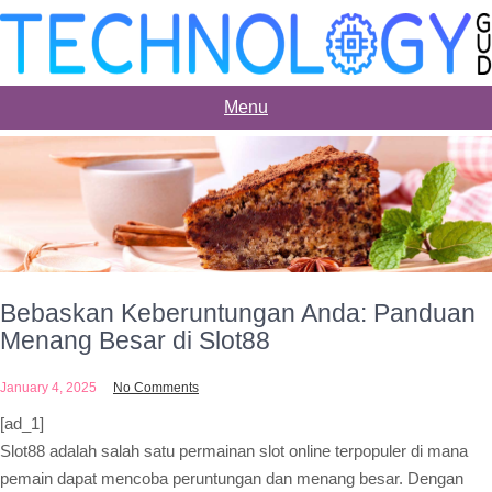
Skip
to
content
Menu
Bebaskan Keberuntungan Anda: Panduan
Menang Besar di Slot88
January 4, 2025
No Comments
[ad_1]
Slot88 adalah salah satu permainan slot online terpopuler di mana
pemain dapat mencoba peruntungan dan menang besar. Dengan