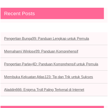
Recent Posts
Pengertian Bunga99: Panduan Lengkap untuk Pemula
Memahami Winlose99: Panduan Komprehensif
Pengertian Parlay4D: Panduan Komprehensif untuk Pemula
Membuka Kekuatan Atlas123: Tip dan Trik untuk Sukses
Aladdin666: Enigma Troll Paling Terkenal di Internet