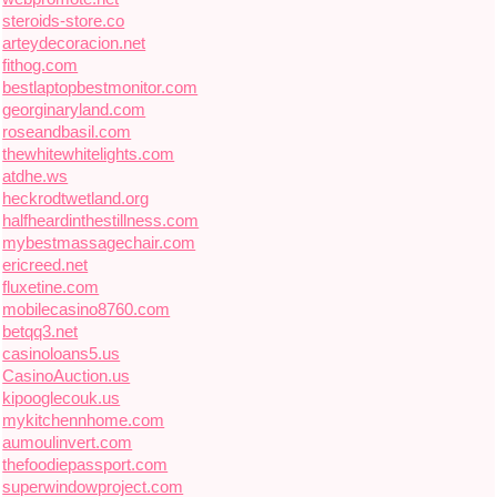
steroids-store.co
arteydecoracion.net
fithog.com
bestlaptopbestmonitor.com
georginaryland.com
roseandbasil.com
thewhitewhitelights.com
atdhe.ws
heckrodtwetland.org
halfheardinthestillness.com
mybestmassagechair.com
ericreed.net
fluxetine.com
mobilecasino8760.com
betqq3.net
casinoloans5.us
CasinoAuction.us
kipooglecouk.us
mykitchennhome.com
aumoulinvert.com
thefoodiepassport.com
superwindowproject.com