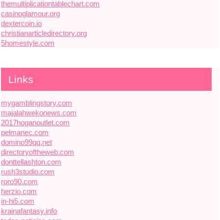
themultiplicationtablechart.com
casinoglamour.org
dextercoin.io
christianarticledirectory.org
5homestyle.com
Links
mygamblingstory.com
majalahwekonews.com
2017hoganoutlet.com
pelmanec.com
domino99qq.net
directoryoftheweb.com
donttellashton.com
rush3studio.com
roro90.com
herzio.com
in-hi5.com
krainafantasy.info