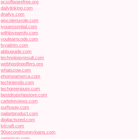
pcsoftwarefree.org
dailylinking.com
dnafyx.com
giocolenuvole.com
iyouessential.com
withloveamity.com
youlearncode.com
fxyatirim.com
abbuguide.com
technologyresult.com
webhostingoffers.org
whatszow.com
ehomeamerca.com
techintendo.com
techgreenpure.com
bestdropshipstore.com
cartelreviews.com
surfsway.com
nailartproduct.com
digitactseed.com
lvlcraft.com
90secondmoneyloans.com
xenmicro.com