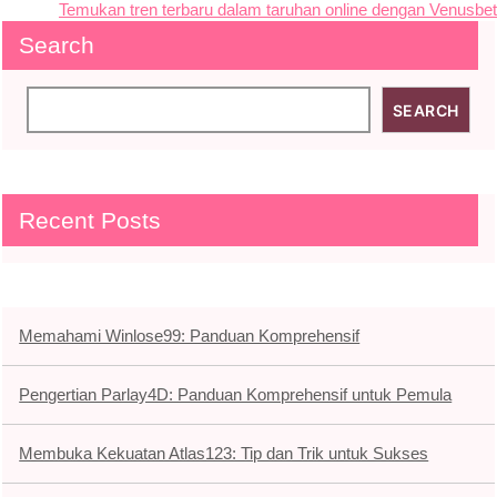
navigation
Temukan tren terbaru dalam taruhan online dengan Venusbet
Search
SEARCH
Recent Posts
Memahami Winlose99: Panduan Komprehensif
Pengertian Parlay4D: Panduan Komprehensif untuk Pemula
Membuka Kekuatan Atlas123: Tip dan Trik untuk Sukses