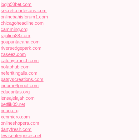
login99bet.com
secretcourtesans.com
onlinebahisforum1.com
chicagoheadline.com
camming.org
rajalion88.com
goupuntacana.com
riversedgepark.com
zaseez.com
catchycrunch.com
nofaphub.com
nefertitingalls.com
patsyscreations.com
income4proof.com
educaritas.org
lensajelajah.com
betflik09.net
ncaq.org
xenmicro.com
onlineshopera.com
dartyfresh.com
lewisenterprises.net