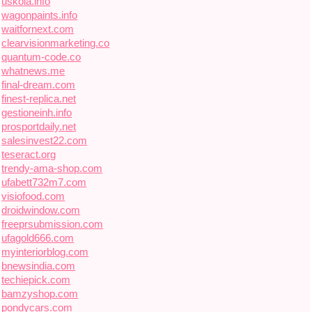
uskola.info
wagonpaints.info
waitfornext.com
clearvisionmarketing.co
quantum-code.co
whatnews.me
final-dream.com
finest-replica.net
gestioneinh.info
prosportdaily.net
salesinvest22.com
teseract.org
trendy-ama-shop.com
ufabett732m7.com
visiofood.com
droidwindow.com
freeprsubmission.com
ufagold666.com
myinteriorblog.com
bnewsindia.com
techiepick.com
bamzyshop.com
pondycars.com