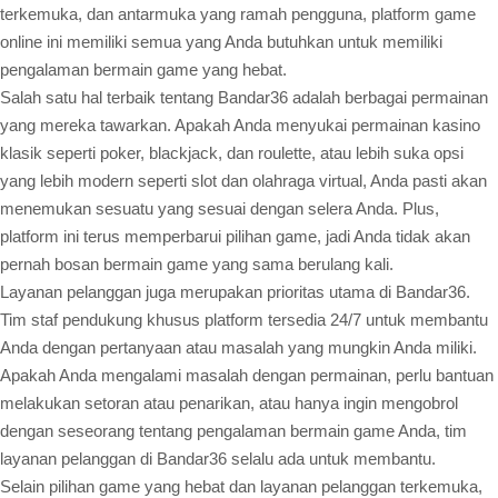
terkemuka, dan antarmuka yang ramah pengguna, platform game
online ini memiliki semua yang Anda butuhkan untuk memiliki
pengalaman bermain game yang hebat.
Salah satu hal terbaik tentang Bandar36 adalah berbagai permainan
yang mereka tawarkan. Apakah Anda menyukai permainan kasino
klasik seperti poker, blackjack, dan roulette, atau lebih suka opsi
yang lebih modern seperti slot dan olahraga virtual, Anda pasti akan
menemukan sesuatu yang sesuai dengan selera Anda. Plus,
platform ini terus memperbarui pilihan game, jadi Anda tidak akan
pernah bosan bermain game yang sama berulang kali.
Layanan pelanggan juga merupakan prioritas utama di Bandar36.
Tim staf pendukung khusus platform tersedia 24/7 untuk membantu
Anda dengan pertanyaan atau masalah yang mungkin Anda miliki.
Apakah Anda mengalami masalah dengan permainan, perlu bantuan
melakukan setoran atau penarikan, atau hanya ingin mengobrol
dengan seseorang tentang pengalaman bermain game Anda, tim
layanan pelanggan di Bandar36 selalu ada untuk membantu.
Selain pilihan game yang hebat dan layanan pelanggan terkemuka,