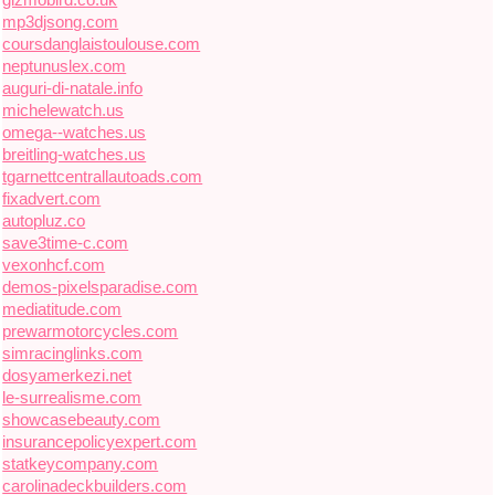
mp3djsong.com
coursdanglaistoulouse.com
neptunuslex.com
auguri-di-natale.info
michelewatch.us
omega--watches.us
breitling-watches.us
tgarnettcentrallautoads.com
fixadvert.com
autopluz.co
save3time-c.com
vexonhcf.com
demos-pixelsparadise.com
mediatitude.com
prewarmotorcycles.com
simracinglinks.com
dosyamerkezi.net
le-surrealisme.com
showcasebeauty.com
insurancepolicyexpert.com
statkeycompany.com
carolinadeckbuilders.com