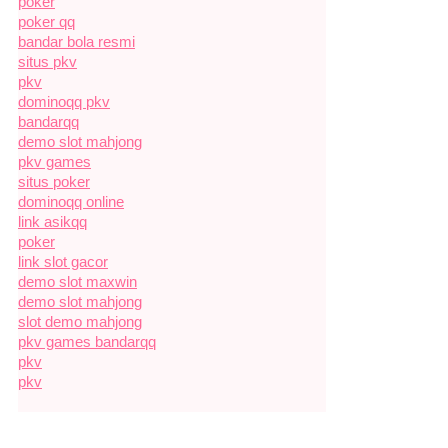
poker
poker qq
bandar bola resmi
situs pkv
pkv
dominoqq pkv
bandarqq
demo slot mahjong
pkv games
situs poker
dominoqq online
link asikqq
poker
link slot gacor
demo slot maxwin
demo slot mahjong
slot demo mahjong
pkv games bandarqq
pkv
pkv