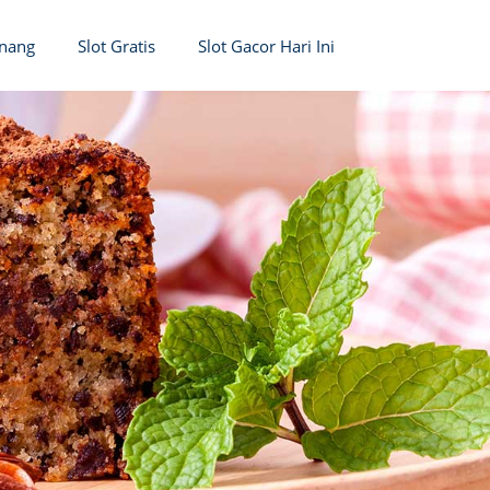
nang
Slot Gratis
Slot Gacor Hari Ini