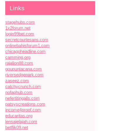
Links
stagehubs.com
1x2forum.net
login99bet.com
secretcourtesans.com
onlinebahisforum1.com
chicagoheadline.com
camming.org
rajalion88.com
goupuntacana.com
riversedgepark.com
zaseez.com
catchycrunch.com
nofaphub.com
nefertitingalls.com
patsyscreations.com
income4proof.com
educaritas.org
lensajelajah.com
betflik09.net