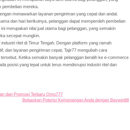
m pembelian mereka.
lah dengan menawarkan layanan pengiriman yang cepat dan andal.
 sama dan hari berikutnya, pelanggan dapat memperoleh pembelian
 ini merupakan nilai jual utama bagi pelanggan, yang semakin
eka secepat mungkin.
industri ritel di Timur Tengah. Dengan platform yang ramah
if, dan layanan pengiriman cepat, Tajir77 mengubah cara
h tersebut. Ketika semakin banyak pelanggan beralih ke e-commerce
a posisi yang tepat untuk terus mendisrupsi industri ritel dan
nan dan Promosi Terbaru Omo777
Bebaskan Potensi Kemenangan Anda dengan Baywin88