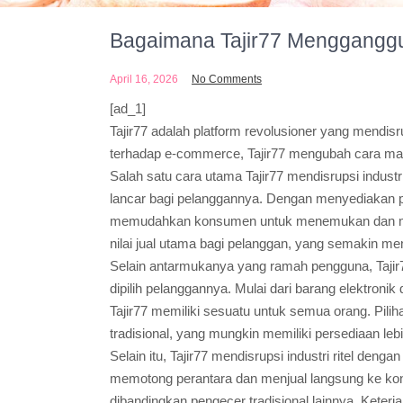
Bagaimana Tajir77 Mengganggu I
April 16, 2026
No Comments
[ad_1]
Tajir77 adalah platform revolusioner yang mendisru
terhadap e-commerce, Tajir77 mengubah cara masy
Salah satu cara utama Tajir77 mendisrupsi indus
lancar bagi pelanggannya. Dengan menyediakan p
memudahkan konsumen untuk menemukan dan mem
nilai jual utama bagi pelanggan, yang semakin 
Selain antarmukanya yang ramah pengguna, Taji
dipilih pelanggannya. Mulai dari barang elektron
Tajir77 memiliki sesuatu untuk semua orang. Pil
tradisional, yang mungkin memiliki persediaan lebi
Selain itu, Tajir77 mendisrupsi industri ritel de
memotong perantara dan menjual langsung ke ko
dibandingkan pengecer tradisional lainnya. Keter