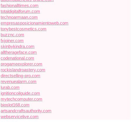
fashionalltimes.com
totaldigitalforum.com
technoarmaan.com
empresasposicionamientoweb.com
tonybestcosmetics.com
buzznc.com
fxjoiner.com
skinbykindra.com
alltherageface.com
codenational.com
progameexplorer.com
rockislandroastery.com
directselling-pro.com
revenuealarm.com
lurab.com
ignitioncoilguide.com
mytechcomputer.com
bioslot168.com
artsandcraftsauthority.com
webservicelive.com