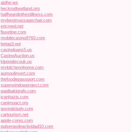
atdhe.ws
heckrodtwetland.org
halfheardinthestillness.com
mybestmassagechair.com
ericreed.net
fluxetine.com
mobilecasino8760.com
betqq3.net
casinoloans5.us
CasinoAuction.us
kipooglecouk.us
mykitchennhome.com
aumoulinvert.com
thefoodiepassport.com
superwindowproject.com
papibakigrafo.com
icanhazjs.com
canimpact.org
goviralstudy.com
cartourism.net
apple-cores.com
pulserasdeactividad10.com