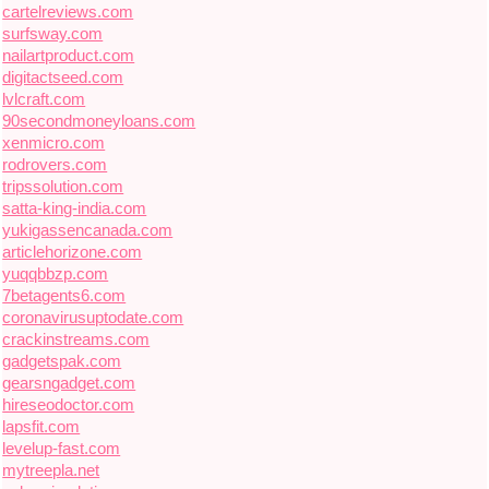
cartelreviews.com
surfsway.com
nailartproduct.com
digitactseed.com
lvlcraft.com
90secondmoneyloans.com
xenmicro.com
rodrovers.com
tripssolution.com
satta-king-india.com
yukigassencanada.com
articlehorizone.com
yuqqbbzp.com
7betagents6.com
coronavirusuptodate.com
crackinstreams.com
gadgetspak.com
gearsngadget.com
hireseodoctor.com
lapsfit.com
levelup-fast.com
mytreepla.net