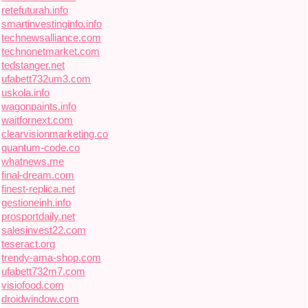
retefuturah.info
smartinvestinginfo.info
technewsalliance.com
technonetmarket.com
tedstanger.net
ufabett732um3.com
uskola.info
wagonpaints.info
waitfornext.com
clearvisionmarketing.co
quantum-code.co
whatnews.me
final-dream.com
finest-replica.net
gestioneinh.info
prosportdaily.net
salesinvest22.com
teseract.org
trendy-ama-shop.com
ufabett732m7.com
visiofood.com
droidwindow.com