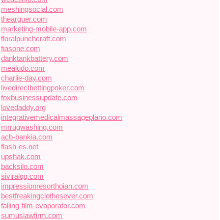
meshingsocial.com
thearguer.com
marketing-mobile-app.com
floralpunchcraft.com
fiasone.com
danktankbattery.com
mealudo.com
charlie-day.com
livedirectbettingpoker.com
foxbusinessupdate.com
lovedaddy.org
integrativemedicalmassageplano.com
mrrugwashing.com
acb-bankia.com
flash-es.net
upshak.com
backsilo.com
siviralqq.com
impressionresorthoian.com
bestfreakingclothesever.com
falling-film-evaporator.com
sumuslawfirm.com