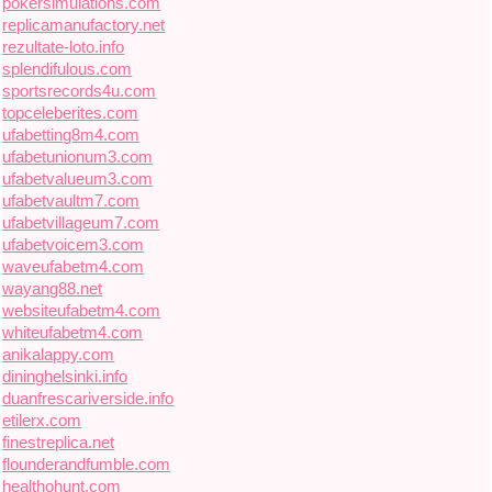
pokersimulations.com
replicamanufactory.net
rezultate-loto.info
splendifulous.com
sportsrecords4u.com
topceleberites.com
ufabetting8m4.com
ufabetunionum3.com
ufabetvalueum3.com
ufabetvaultm7.com
ufabetvillageum7.com
ufabetvoicem3.com
waveufabetm4.com
wayang88.net
websiteufabetm4.com
whiteufabetm4.com
anikalappy.com
dininghelsinki.info
duanfrescariverside.info
etilerx.com
finestreplica.net
flounderandfumble.com
healthohunt.com