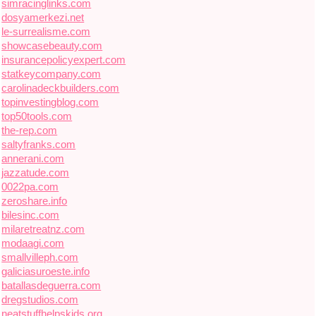
simracinglinks.com
dosyamerkezi.net
le-surrealisme.com
showcasebeauty.com
insurancepolicyexpert.com
statkeycompany.com
carolinadeckbuilders.com
topinvestingblog.com
top50tools.com
the-rep.com
saltyfranks.com
annerani.com
jazzatude.com
0022pa.com
zeroshare.info
bilesinc.com
milaretreatnz.com
modaagi.com
smallvilleph.com
galiciasuroeste.info
batallasdeguerra.com
dregstudios.com
neatstuffhelpskids.org