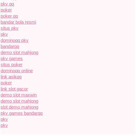
pkv qq
poker
poker qq
bandar bola resmi
situs pkv
pkv
dominoqq pkv
bandarqq
demo slot mahjong
pkv games
situs poker
dominoqq online
link asikqq
poker
link slot gacor
demo slot maxwin
demo slot mahjong
slot demo mahjong
pkv games bandarqq
pkv
pkv