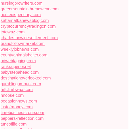
nursingprowriters.com
greenmountainthreadwear.com
acutedispensary.com
sattamatkanewsblog.com
cryptocurrencytradingcn.com
totowaz.com
charlestonwipesettlement.com
brandfollowmarket.com
weeklyjobnews.com
countyanimalshelter.com
adwebtagging.com
ranksuperior.net
babystepahead.com
destinationoverlooked.com
gamblingamount.com
hillclimbwax.com
hnopse.com
occasionnews.com
lustofmoney.com
timebusinesszone.com
peppers-reflection.com
tuneoflife.com