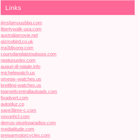
Links
jimsfamousbbq.com
libertywalk-usa.com
australiamovie.net
gizmobird.co.uk
mp3djsong.com
coursdanglaistoulouse.com
neptunuslex.com
auguri-di-natale.info
michelewatch.us
omega--watches.us
breitling-watches.us
tgarnettcentrallautoads.com
fixadvert.com
autopluz.co
save3time-c.com
vexonhcf.com
demos-pixelsparadise.com
mediatitude.com
prewarmotorcycles.com