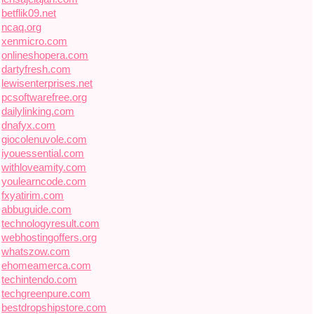
betflik09.net
ncaq.org
xenmicro.com
onlineshopera.com
dartyfresh.com
lewisenterprises.net
pcsoftwarefree.org
dailylinking.com
dnafyx.com
giocolenuvole.com
iyouessential.com
withloveamity.com
youlearncode.com
fxyatirim.com
abbuguide.com
technologyresult.com
webhostingoffers.org
whatszow.com
ehomeamerca.com
techintendo.com
techgreenpure.com
bestdropshipstore.com