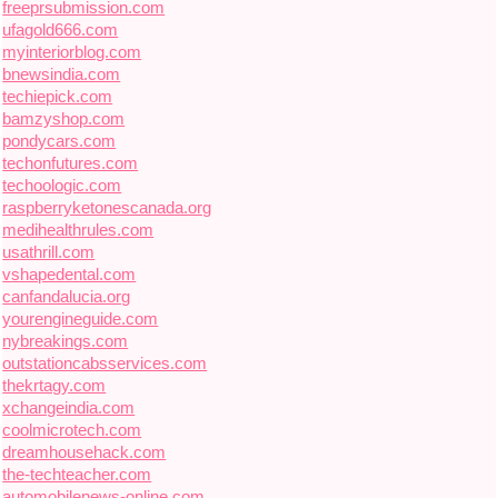
freeprsubmission.com
ufagold666.com
myinteriorblog.com
bnewsindia.com
techiepick.com
bamzyshop.com
pondycars.com
techonfutures.com
techoologic.com
raspberryketonescanada.org
medihealthrules.com
usathrill.com
vshapedental.com
canfandalucia.org
yourengineguide.com
nybreakings.com
outstationcabsservices.com
thekrtagy.com
xchangeindia.com
coolmicrotech.com
dreamhousehack.com
the-techteacher.com
automobilenews-online.com