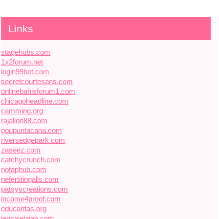
Links
stagehubs.com
1x2forum.net
login99bet.com
secretcourtesans.com
onlinebahisforum1.com
chicagoheadline.com
camming.org
rajalion88.com
goupuntacana.com
riversedgepark.com
zaseez.com
catchycrunch.com
nofaphub.com
nefertitingalls.com
patsyscreations.com
income4proof.com
educaritas.org
lensajelajah.com