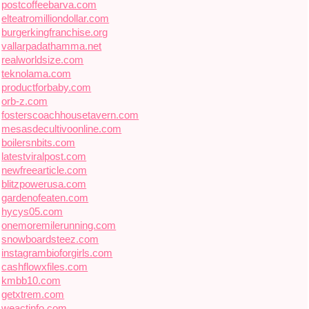
postcoffeebarva.com
elteatromilliondollar.com
burgerkingfranchise.org
vallarpadathamma.net
realworldsize.com
teknolama.com
productforbaby.com
orb-z.com
fosterscoachhousetavern.com
mesasdecultivoonline.com
boilersnbits.com
latestviralpost.com
newfreearticle.com
blitzpowerusa.com
gardenofeaten.com
hycys05.com
onemoremilerunning.com
snowboardsteez.com
instagrambioforgirls.com
cashflowxfiles.com
kmbb10.com
getxtrem.com
weactinfo.com