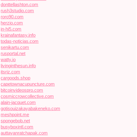
donttellashton.com
rush3studio.com
roro90.com
herzio.com
in-hi5.com
krainafantasy.info
todas-noticias.com
senikartu.com
rusportal.net
watty.io
livinginthesun.info
itsriz.com
cargoods.shop
capetownacupuncture.com
bitcoinvideospro.com
cosmiccrowcollective.com
alain-jacquet.com
gotisouizakayabakeneko.com
meshpoint.me
spongebob.net
busyboxintl.com
auttayanratchapak.com