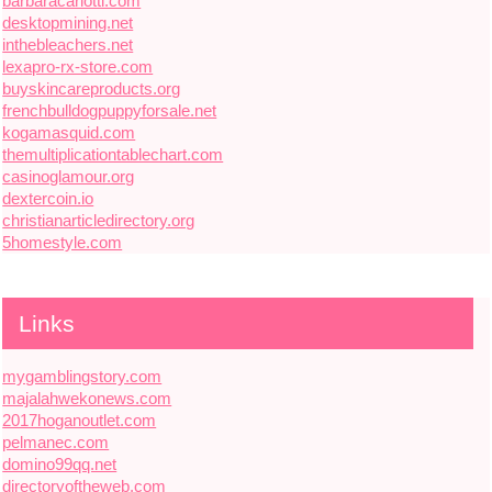
barbaracarlotti.com
desktopmining.net
inthebleachers.net
lexapro-rx-store.com
buyskincareproducts.org
frenchbulldogpuppyforsale.net
kogamasquid.com
themultiplicationtablechart.com
casinoglamour.org
dextercoin.io
christianarticledirectory.org
5homestyle.com
Links
mygamblingstory.com
majalahwekonews.com
2017hoganoutlet.com
pelmanec.com
domino99qq.net
directoryoftheweb.com