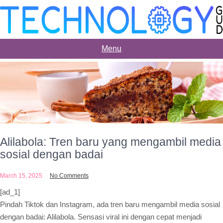
Skip
to
content
Menu
Alilabola: Tren baru yang mengambil media
sosial dengan badai
March 15, 2025
No Comments
[ad_1]
Pindah Tiktok dan Instagram, ada tren baru mengambil media sosial
dengan badai: Alilabola. Sensasi viral ini dengan cepat menjadi