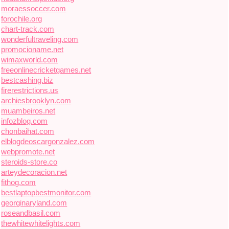
moraessoccer.com
forochile.org
chart-track.com
wonderfultraveling.com
promocioname.net
wimaxworld.com
freeonlinecricketgames.net
bestcashing.biz
firerestrictions.us
archiesbrooklyn.com
muambeiros.net
infozblog.com
chonbaihat.com
elblogdeoscargonzalez.com
webpromote.net
steroids-store.co
arteydecoracion.net
fithog.com
bestlaptopbestmonitor.com
georginaryland.com
roseandbasil.com
thewhitewhitelights.com