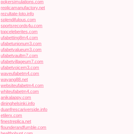
pokersimulations.com
replicamanufactory.net
rezultate-loto.info
splendifulous.com
sportsrecords4u.com
topceleberites.com
ufabetting8m4.com
ufabetunionum3.com
ufabetvalueum3.com
ufabetvaultm7.com
ufabetvillageum7.com
ufabetvoicem3.com
waveufabetm4.com
wayang88.net
websiteufabetm4.com
whiteufabetm4.com
anikalappy.com
dininghelsinki.info
duanfrescariverside.info
etilerx.com
finestreplica.net
flounderandfumble.com
healthohunt.com