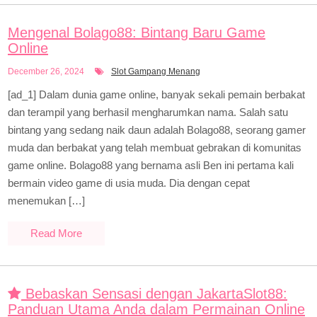
Mengenal Bolago88: Bintang Baru Game
Online
December 26, 2024
Slot Gampang Menang
[ad_1] Dalam dunia game online, banyak sekali pemain berbakat
dan terampil yang berhasil mengharumkan nama. Salah satu
bintang yang sedang naik daun adalah Bolago88, seorang gamer
muda dan berbakat yang telah membuat gebrakan di komunitas
game online. Bolago88 yang bernama asli Ben ini pertama kali
bermain video game di usia muda. Dia dengan cepat
menemukan […]
Read More
Bebaskan Sensasi dengan JakartaSlot88:
Panduan Utama Anda dalam Permainan Online