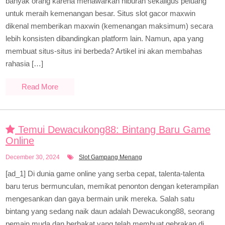
banyak orang karena menawarkan hiburan sekaligus peluang
untuk meraih kemenangan besar. Situs slot gacor maxwin
dikenal memberikan maxwin (kemenangan maksimum) secara
lebih konsisten dibandingkan platform lain. Namun, apa yang
membuat situs-situs ini berbeda? Artikel ini akan membahas
rahasia […]
Read More
Temui Dewacukong88: Bintang Baru Game
Online
December 30, 2024
Slot Gampang Menang
[ad_1] Di dunia game online yang serba cepat, talenta-talenta
baru terus bermunculan, memikat penonton dengan keterampilan
mengesankan dan gaya bermain unik mereka. Salah satu
bintang yang sedang naik daun adalah Dewacukong88, seorang
pemain muda dan berbakat yang telah membuat gebrakan di