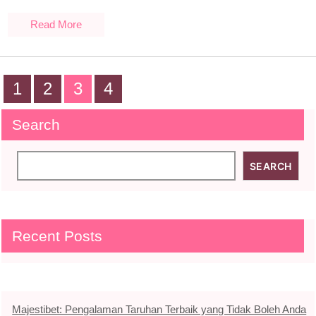
Read More
Posts
1
2
3
4
pagination
Search
SEARCH
Recent Posts
Majestibet: Pengalaman Taruhan Terbaik yang Tidak Boleh Anda