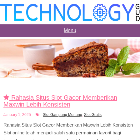
Skip
to
content
Menu
Rahasia Situs Slot Gacor Memberikan
Maxwin Lebih Konsisten
January 1, 2025
Slot Gampang Menang
,
Slot Gratis
Rahasia Situs Slot Gacor Memberikan Maxwin Lebih Konsisten
Slot online telah menjadi salah satu permainan favorit bagi