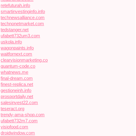
retefuturah.info
smartinvestinginfo.info
technewsalliance.com
technonetmarket.com
tedstanger.net
ufabett732um3.com
uskola.info
wagonpaints.info
waitfornext.com
clearvisionmarketing.co
quantum-code.co
whatnews.me
final-dream.com
finest-replica.net
gestioneinh.info
prosportdaily.net
salesinvest22.com
teseract.org
trendy-ama-shop.com
ufabett732m7.com
visiofood.com
droidwindow.com